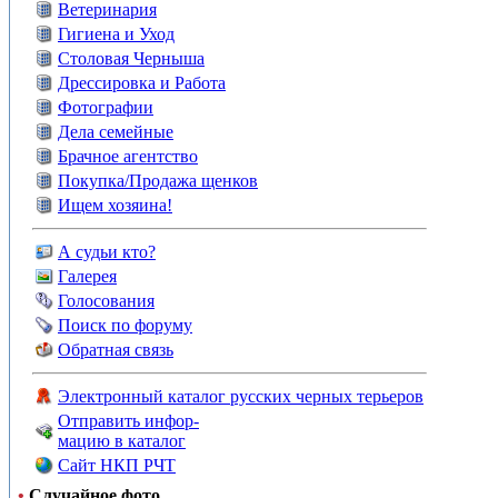
Ветеринария
Гигиена и Уход
Столовая Черныша
Дрессировка и Работа
Фотографии
Дела семейные
Брачное агентство
Покупка/Продажа щенков
Ищем хозяина!
А судьи кто?
Галерея
Голосования
Поиск по форуму
Обратная связь
Электронный каталог русских черных терьеров
Отправить инфор-
мацию в каталог
Сайт НКП РЧТ
•
Случайное фото