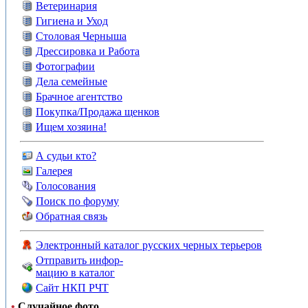
Ветеринария
Гигиена и Уход
Столовая Черныша
Дрессировка и Работа
Фотографии
Дела семейные
Брачное агентство
Покупка/Продажа щенков
Ищем хозяина!
А судьи кто?
Галерея
Голосования
Поиск по форуму
Обратная связь
Электронный каталог русских черных терьеров
Отправить инфор-
мацию в каталог
Сайт НКП РЧТ
•
Случайное фото