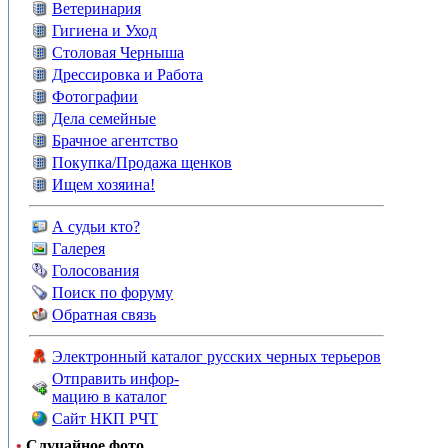
Ветеринария
Гигиена и Уход
Столовая Черныша
Дрессировка и Работа
Фотографии
Дела семейные
Брачное агентство
Покупка/Продажа щенков
Ищем хозяина!
А судьи кто?
Галерея
Голосования
Поиск по форуму
Обратная связь
Электронный каталог русских черных терьеров
Отправить инфор-
мацию в каталог
Сайт НКП РЧТ
•
Случайное фото