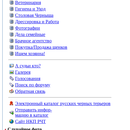
Ветеринария
Гигиена и Уход
Столовая Черныша
Дрессировка и Работа
Фотографии
Дела семейные
Брачное агентство
Покупка/Продажа щенков
Ищем хозяина!
А судьи кто?
Галерея
Голосования
Поиск по форуму
Обратная связь
Электронный каталог русских черных терьеров
Отправить инфор-
мацию в каталог
Сайт НКП РЧТ
•
Случайное фото