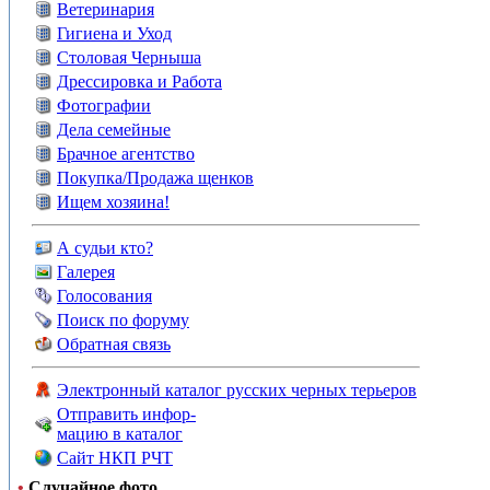
Ветеринария
Гигиена и Уход
Столовая Черныша
Дрессировка и Работа
Фотографии
Дела семейные
Брачное агентство
Покупка/Продажа щенков
Ищем хозяина!
А судьи кто?
Галерея
Голосования
Поиск по форуму
Обратная связь
Электронный каталог русских черных терьеров
Отправить инфор-
мацию в каталог
Сайт НКП РЧТ
•
Случайное фото