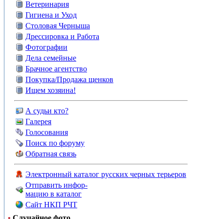
Ветеринария
Гигиена и Уход
Столовая Черныша
Дрессировка и Работа
Фотографии
Дела семейные
Брачное агентство
Покупка/Продажа щенков
Ищем хозяина!
А судьи кто?
Галерея
Голосования
Поиск по форуму
Обратная связь
Электронный каталог русских черных терьеров
Отправить инфор-
мацию в каталог
Сайт НКП РЧТ
•
Случайное фото