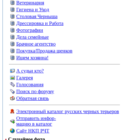
Ветеринария
Гигиена и Уход
Столовая Черныша
Дрессировка и Работа
Фотографии
Дела семейные
Брачное агентство
Покупка/Продажа щенков
Ищем хозяина!
А судьи кто?
Галерея
Голосования
Поиск по форуму
Обратная связь
Электронный каталог русских черных терьеров
Отправить инфор-
мацию в каталог
Сайт НКП РЧТ
•
Случайное фото