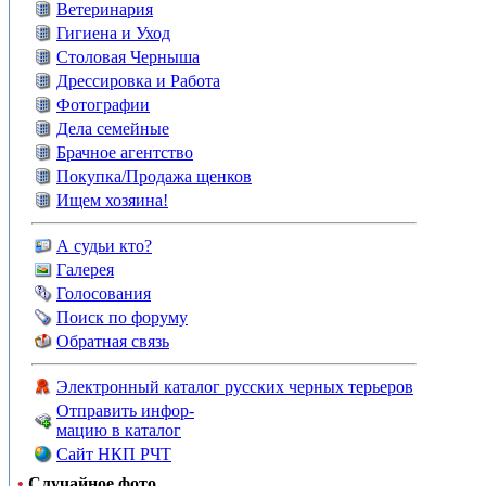
Ветеринария
Гигиена и Уход
Столовая Черныша
Дрессировка и Работа
Фотографии
Дела семейные
Брачное агентство
Покупка/Продажа щенков
Ищем хозяина!
А судьи кто?
Галерея
Голосования
Поиск по форуму
Обратная связь
Электронный каталог русских черных терьеров
Отправить инфор-
мацию в каталог
Сайт НКП РЧТ
•
Случайное фото