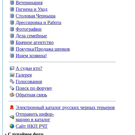
Ветеринария
Гигиена и Уход
Столовая Черныша
Дрессировка и Работа
Фотографии
Дела семейные
Брачное агентство
Покупка/Продажа щенков
Ищем хозяина!
А судьи кто?
Галерея
Голосования
Поиск по форуму
Обратная связь
Электронный каталог русских черных терьеров
Отправить инфор-
мацию в каталог
Сайт НКП РЧТ
•
Случайное фото