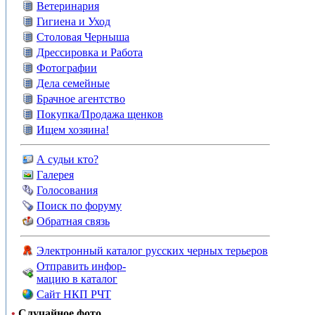
Ветеринария
Гигиена и Уход
Столовая Черныша
Дрессировка и Работа
Фотографии
Дела семейные
Брачное агентство
Покупка/Продажа щенков
Ищем хозяина!
А судьи кто?
Галерея
Голосования
Поиск по форуму
Обратная связь
Электронный каталог русских черных терьеров
Отправить инфор-
мацию в каталог
Сайт НКП РЧТ
•
Случайное фото