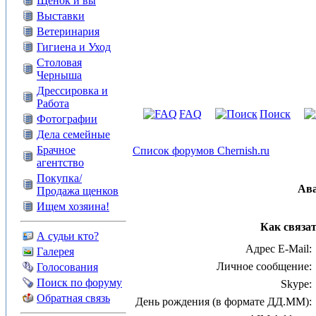
Щенок и вы
Выставки
Ветеринария
Гигиена и Уход
Столовая
Черныша
Дрессировка и
Работа
FAQ
Поиск
Фотографии
Дела семейные
Брачное
Список форумов Chernish.ru
агентство
Покупка/
Ав
Продажа щенков
Ищем хозяина!
Как связат
А судьи кто?
Адрес E-Mail:
Галерея
Личное сообщение:
Голосования
Поиск по форуму
Skype:
Обратная связь
День рождения (в формате ДД.ММ):