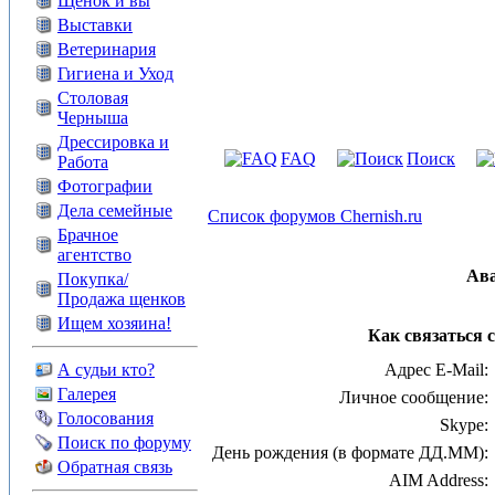
Щенок и вы
Выставки
Ветеринария
Гигиена и Уход
Столовая
Черныша
Дрессировка и
FAQ
Поиск
Работа
Фотографии
Дела семейные
Список форумов Chernish.ru
Брачное
агентство
Ав
Покупка/
Продажа щенков
Ищем хозяина!
Как связаться 
А судьи кто?
Адрес E-Mail:
Галерея
Личное сообщение:
Голосования
Skype:
Поиск по форуму
День рождения (в формате ДД.ММ):
Обратная связь
AIM Address: