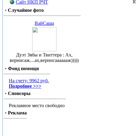
I
Сайт НКП РЧТ
•
Случайное фото
ВайСаша
Дуэт Зябы и Твиттера : Ах,
вернисаж....ах,вернисааааааж)))))
•
Фонд помощи
На счету: 9962 руб.
Подробнее >>>
•
Спонсоры
Рекламное место свободно
•
Реклама