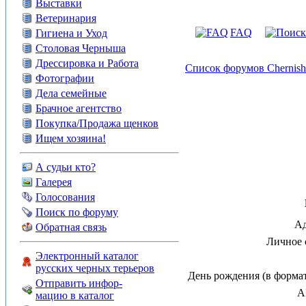
Выставки
Ветеринария
FAQ
Гигиена и Уход
Столовая Черныша
Дрессировка и Работа
Список форумов Chernish
Фотографии
Дела семейные
Брачное агентство
Покупка/Продажа щенков
Ищем хозяина!
А судьи кто?
Галерея
Голосования
Поиск по форуму
Ад
Обратная связь
Личное 
Электронный каталог
русских черных терьеров
День рождения (в форма
Отправить инфор-
A
мацию в каталог