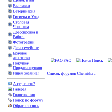
Щенок и вы
Выставки
Ветеринария
Гигиена и Уход
Столовая
Черныша
Дрессировка и
Работа
Фотографии
Дела семейные
Брачное
агентство
FAQ
Поиск
Покупка/
Продажа щенков
Ищем хозяина!
Список форумов Chernish.ru
А судьи кто?
Галерея
Голосования
Поиск по форуму
Обратная связь