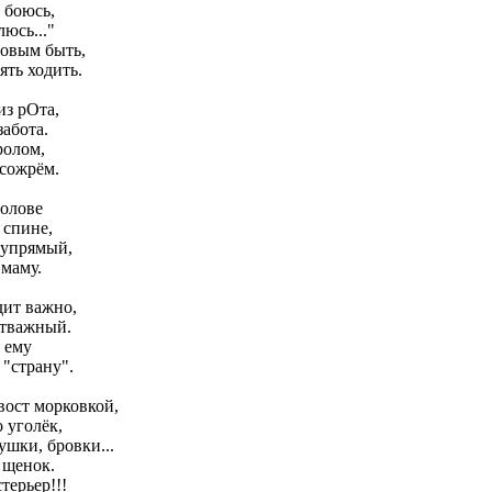
 боюсь,
люсь..."
ровым быть,
ять ходить.
из рОта,
забота.
ролом,
 сожрём.
голове
 спине,
 упрямый,
 маму.
дит важно,
отважный.
 ему
"страну".
вост морковкой,
 уголёк,
ушки, бровки...
 щенок.
терьер!!!