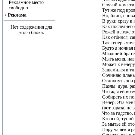
Рекламное место
Случай к мести 
свободно
Тут же под кров
•
Реклама
Но, блин, снова
В руки сразу к 
Как последнего
Нет содержания для
Рожей в луже о
этого блока.
Как отбился, са
Так теперь моч
Будто я ночная 
Младший братец
Мыть меня, наве
Может к вечеру 
Защемился в ти
Сочиняю планы
Отдохнуть она 
Пазлы, дура, ра
Что ж, я ей во
Собирать их по
Вечер. Эта мен
(вот зараза, не 
Что за гадство,
Кто я ей, тупо
За мытье ей от
Пару чашек я р
Слушал, как он