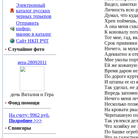
Видел, шмотки 
Электронный
Личность всю р
каталог русских
Думал, что куда
черных терьеров
Хрен поймешь, 
Отправить
А она меня схв
инфор-
К коновалу пот
мацию в каталог
Тот мне, гад, в
Сайт НКП РЧТ
Срок прививки
Ничего, за муки
•
Случайное фото
Адекватно я от
Мне уколы порт
gera-28092011
Ей же кожаную 
Время даром не
По дороге курт
И штаны ее из 
Так уделал, не 
Впредь запомни
дочь Виталия и Гера
Нечего меня ле
•
Фонд помощи
Несколько позж
На кровати рва
На счету: 9962 руб.
Черепашную по
Подробнее >>>
Так увлекся де
Что хозяйку не 
•
Спонсоры
По башке огреб 
Что за гадостна