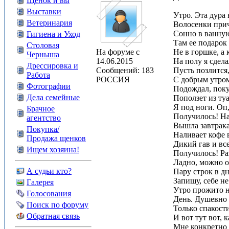
Щенок и вы
Выставки
Утро. Эта дура 
Ветеринария
Волосенки прич
Сонно в ванную
Гигиена и Уход
Там ее подарок 
Столовая
На форуме с
Не в горшке, а
Черныша
14.06.2015
На полу я сдела
Дрессировка и
Сообщений: 183
Пусть позлится,
Работа
РОССИЯ
С добрым утром
Фотографии
Подождал, поку
Дела семейные
Поползет из туа
Я под ноги. Оп,
Брачное
Получилось! На
агентство
Вышла завтрака
Покупка/
Наливает кофе 
Продажа щенков
Дикий гав и все
Ищем хозяина!
Получилось! Ра
Ладно, можно о
А судьи кто?
Пару строк в д
Запишу, себе не
Галерея
Утро прожито н
Голосования
День. Душевно 
Поиск по форуму
Только спакост
Обратная связь
И вот тут вот, к
Мне конкретно 