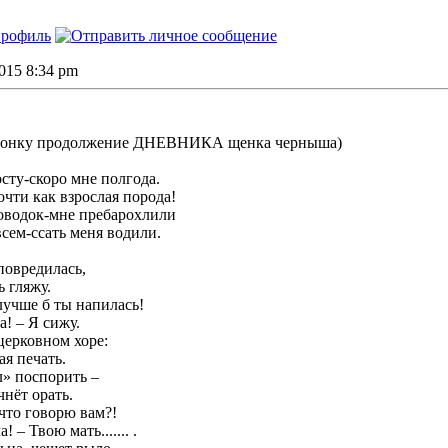
2015 8:34 pm
гонку продолжение ДНЕВНИКА щенка черныша)
осту-скоро мне полгода.
чти как взрослая порода!
оводок-мне пребарохлили
всем-ссать меня водили.
повредилась,
 гляжу.
лучше б ты напилась!
а! – Я сижу.
церковном хоре:
ая печать.
л» поспорить –
чнёт орать.
 что говорю вам?!
! – Твою мать....... .