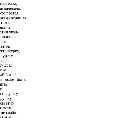
надевала,
азмалевала,
-то прется,
когда вернется,
атила,
ащила,
катил укол-
 подошел.
 эти
ветил:
ят шкурку,
куртку.
 терял,
ку драл
кожи
дай боже!
т, может быть:
чить!
е.
л игрушку,
душку.
лом этим,
заметил.
не слабо -
я баба!