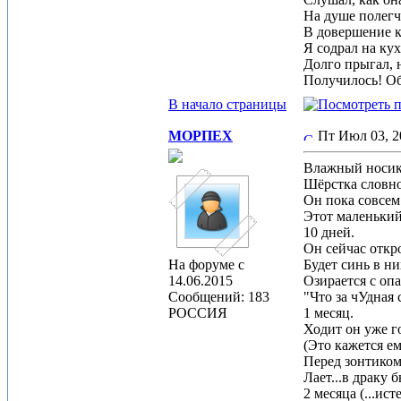
На душе полегч
В довершение к
Я содрал на кух
Долго прыгал, н
Получилось! Об
В начало страницы
МОРПЕХ
Пт Июл 03, 
Влажный носик,
Шёрстка словно
Он пока совсем
Этот маленький
10 дней.
Он сейчас откро
На форуме с
Будет синь в ни
14.06.2015
Озирается с опа
Сообщений: 183
"Что за чУдная 
РОССИЯ
1 месяц.
Ходит он уже г
(Это кажется ему
Перед зонтиком
Лает...в драку б
2 месяца (...ис