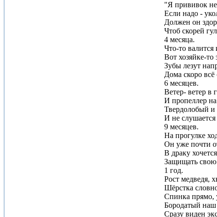
"Я прививок не
Если надо - уко
Должен он здо
Чтоб скорей гул
4 месяца.
Что-то валится 
Вот хозяйке-то 
Зубы лезут нап
Дома скоро всё
6 месяцев.
Ветер- ветер в 
И пропеллер на
Твердолобый и
И не слушается
9 месяцев.
На прогулке хо
Он уже почти 
В драку хочется
Защищать свою 
1 год.
Рост медведя, х
Шёрстка словно
Спинка прямо, 
Бородатый наш
Сразу виден экс