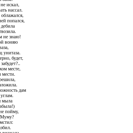
не искал,
ать нассал.
 облажался,
ней попался,
 дебила
твозила.
м не знаю!
ой воняю
ваза,
 унитаза.
рно, будет,
забудет?..
хом месте,
 мести.
решила,
зложила.
зможность дам
 углам.
я мыла
забыла!)
 не пойму,
й Муму?
омстил:
азбил.
а визжала,