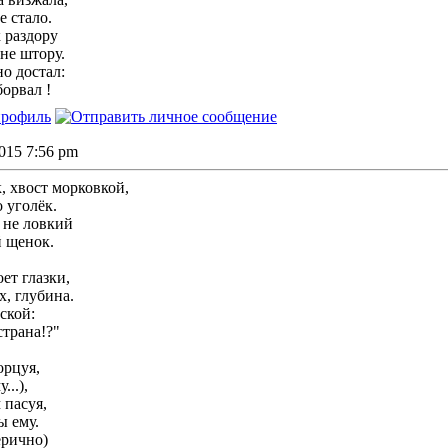
е стало.
 раздору
не штору.
о достал:
орвал !
2015 7:56 pm
 хвост морковкой,
 уголёк.
 не ловкий
 щенок.
ет глазки,
х, глубина.
ской:
страна!?"
орцуя,
...),
 пасуя,
ы ему.
терично)