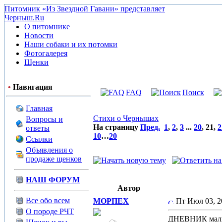
Питомник «Из Звездной Гавани» представляет
Черныш.Ru
О питомнике
Новости
Наши собаки и их потомки
Фотогалерея
Щенки
•
Навигация
FAQ
Поиск
Главная
Стихи о Чернышах
Вопросы и
На страницу
Пред.
1
,
2
,
3
...
20
,
21
,
2
ответы
10
…
20
Ссылки
Объявления о
продаже щенков
НАШ ФОРУМ
Автор
Все обо всем
МОРПЕХ
Пт Июл 03, 
О породе РЧТ
ДНЕВНИК мал