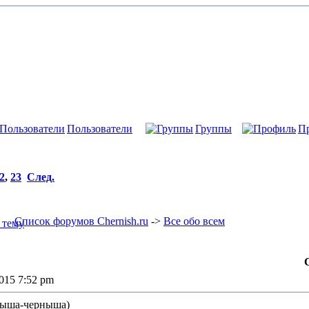
Пользователи
Группы
П
2
,
23
След.
Список форумов Chernish.ru
->
Все обо всем
2015 7:52 pm
ыша-черныша)