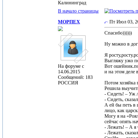
Калининград
В начало страницы
МОРПЕХ
Пт Июл 03, 
Спасибо))))))
Ну можно в до
Я росту,росту.р
Выгляжу ужо по
На форуме с
Вот ошейник.п
14.06.2015
и на этом деле 
Сообщений: 183
РОССИЯ
Потом хозяйка 
Решила выучить
- Сидеть! – Уж 
- Сидеть, сказал
А ей бы петь в 
лицо, как царск
Могу я на «Роя
сейчас опять на
- Лежать! – А я
- Лежать, сказала