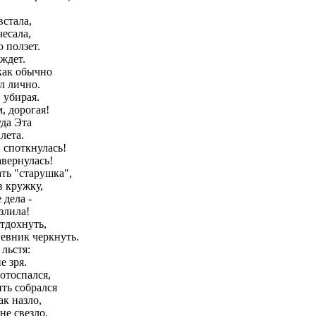
встала,
есала,
 ползет.
ждет.
 как обычно
л лично.
 убирая.
, дорогая!
да Эта
лета.
 споткнулась!
вернулась!
ть "старушка",
в кружку,
 дела -
злила!
тдохнуть,
невник черкнуть.
 льстя:
е зря.
отоспался,
ить собрался
ак назло,
не свезло.