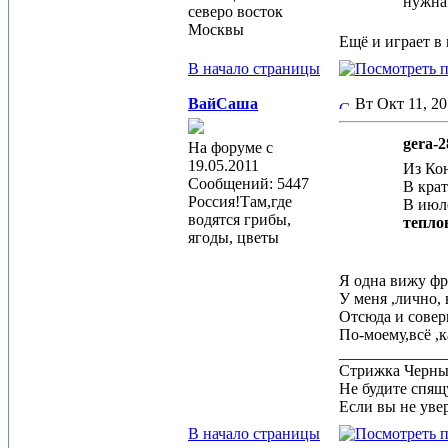
нужна 
северо восток
Москвы
Ещё и играет в
В начало страницы
ВайСаша
Вт Окт 11, 20
gera-2
На форуме с
19.05.2011
Из Кон
Сообщений: 5447
В крат
Россия!Там,где
В июле
водятся грибы,
теплов
ягоды, цветы
Я одна вижу фр
У меня ,лично,
Отсюда и совер
По-моему,всё ,
_____________
Стрижка Черныш
Не будите спящу
Если вы не увер
В начало страницы