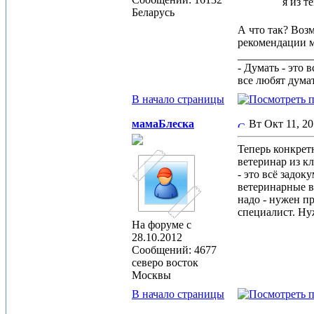
я из т
Беларусь
А что так? Возм
рекомендации м
_____________
- Думать - это 
все любят дума
В начало страницы
мамаБлеска
Вт Окт 11, 2
Теперь конкрет
ветеринар из 
- это всё задо
ветеринарные в
надо - нужен п
специалист. Ну
На форуме с
28.10.2012
Сообщений: 4677
северо восток
Москвы
В начало страницы