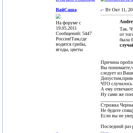
ВайСаша
Вт Окт 11, 2
Andre
На форуме с
19.05.2011
Так. Ч
Сообщений: 5447
от тог
Россия!Там,где
была б
водятся грибы,
случа
ягоды, цветы
Причина пробле
Вы понимаете,ч
следует из Ваш
Допустим,приве
ЧТО случилось 
А ему отвечают
Ну сами же пони
_____________
Стрижка Черныш
Не будите спящу
Если вы не увер
Последний раз р