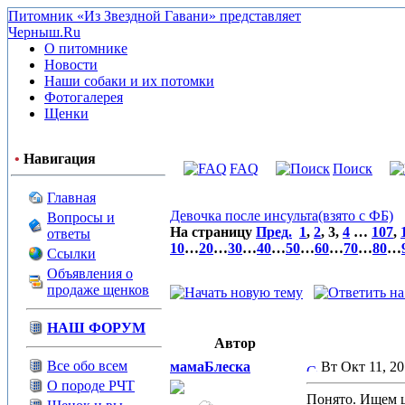
Питомник «Из Звездной Гавани» представляет
Черныш.Ru
О питомнике
Новости
Наши собаки и их потомки
Фотогалерея
Щенки
•
Навигация
FAQ
Поиск
Главная
Девочка после инсульта(взято с ФБ)
Вопросы и
На страницу
Пред.
1
,
2
,
3
,
4
…
107
,
ответы
10
…
20
…
30
…
40
…
50
…
60
…
70
…
80
…
Ссылки
Объявления о
продаже щенков
НАШ ФОРУМ
Автор
Все обо всем
мамаБлеска
Вт Окт 11, 2
О породе РЧТ
Понято. Ищем ц