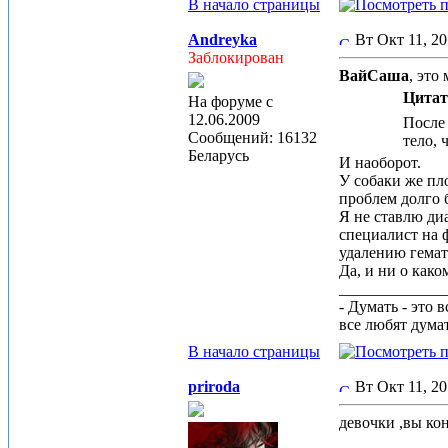
В начало страницы
Andreyka
Вт Окт 11, 2
Заблокирован
ВайСаша
, это
Цитат
На форуме с
12.06.2009
После 
Сообщений: 16132
тело, 
Беларусь
И наоборот.
У собаки же пл
проблем долго 
Я не ставлю ди
специалист на 
удалению гема
Да, и ни о како
_____________
- Думать - это 
все любят дума
В начало страницы
priroda
Вт Окт 11, 2
девочки ,вы ко