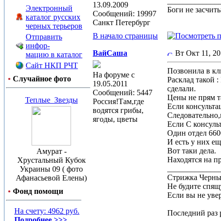
_____________
13.09.2009
Электронный
Боги не засчит
Сообщений: 19997
каталог русских
Санкт Петербург
черных терьеров
В начало страницы
Отправить
инфор-
ВайСаша
Вт Окт 11, 2
мацию в каталог
Сайт НКП РЧТ
Позвонила в кл
На форуме с
•
Случайное фото
Расклад такой 
19.05.2011
сделали.
Сообщений: 5447
Цены не прям т
Теплые_Звезды
Россия!Там,где
Если консульта
водятся грибы,
Следовательно,
ягоды, цветы
Если С консуль
Один отдел 660
И есть у них е
Вот таки дела.
Амурат -
Находятся на п
Хрустальный Кубок
_____________
Украины 09 ( фото
Стрижка Черныш
Афанасьевой Елены)
Не будите спящу
•
Фонд помощи
Если вы не увер
На счету: 4962 руб.
Последний раз р
Подробнее >>>