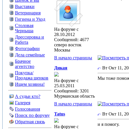
Щенок и вы
Выставки
Ветеринария
Гигиена и Уход
Столовая
На форуме с
Черныша
28.10.2012
Дрессировка и
Сообщений: 4677
Работа
северо восток
Фотографии
Москвы
Дела семейные
В начало страницы
Брачное
агентство
Дикая
Вт Окт 11, 2
Покупка/
Продажа щенков
Мы тоже помож
На форуме с
Ищем хозяина!
25.03.2011
Сообщений: 3201
Мурманская область
А судьи кто?
Галерея
В начало страницы
Голосования
Tatus
Вт Окт 11, 2
Поиск по форуму
Обратная связь
и я помогу.
На форуме с