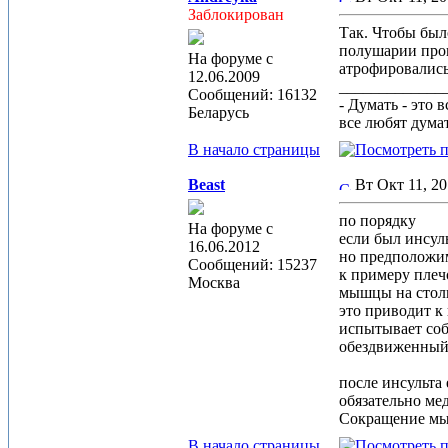
Заблокирован
Так. Чтобы было
полушарии прои
На форуме с
атрофировались
12.06.2009
_____________
Сообщений: 16132
- Думать - это 
Беларусь
все любят дума
В начало страницы
Beast
Вт Окт 11, 2
по порядку
На форуме с
если был инсуль
16.06.2012
но предположим
Сообщений: 15237
к примеру плеч
Москва
мышцы на столь
это приводит к 
испытывает соб
обездвиженный 
после инсульта
обязательно ме
Сокращение мы
В начало страницы