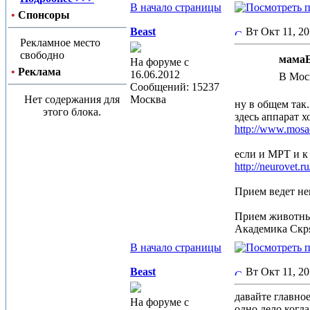
В начало страницы
•
Спонсоры
Beast
Вт Окт 11, 2
Рекламное место
свободно
мамаБ
На форуме с
•
Реклама
16.06.2012
В Моск
Сообщений: 15237
Нет содержания для
Москва
ну в общем так.
этого блока.
здесь аппарат х
http://www.mosa
если и МРТ и к 
http://neurovet.ru
Прием ведет не
Прием животных
Академика Скря
В начало страницы
Beast
Вт Окт 11, 2
давайте главное
На форуме с
одно дело когда