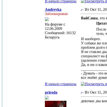
В начало страницы
Andreyka
Вт Окт 11, 2
Заблокирован
ВайСаша
, это
Цитат
На форуме с
12.06.2009
После 
Сообщений: 16132
тело, 
Беларусь
И наоборот.
У собаки же пл
проблем долго 
Я не ставлю ди
специалист на 
удалению гема
Да, и ни о како
_____________
- Думать - это 
все любят дума
В начало страницы
priroda
Вт Окт 11, 2
девочки ,вы ко