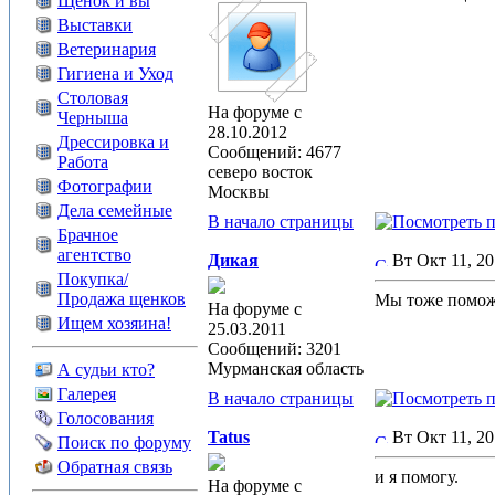
Щенок и вы
Выставки
Ветеринария
Гигиена и Уход
Столовая
На форуме с
Черныша
28.10.2012
Дрессировка и
Сообщений: 4677
Работа
северо восток
Фотографии
Москвы
Дела семейные
В начало страницы
Брачное
агентство
Дикая
Вт Окт 11, 2
Покупка/
Продажа щенков
Мы тоже помож
На форуме с
Ищем хозяина!
25.03.2011
Сообщений: 3201
Мурманская область
А судьи кто?
Галерея
В начало страницы
Голосования
Tatus
Вт Окт 11, 2
Поиск по форуму
Обратная связь
и я помогу.
На форуме с