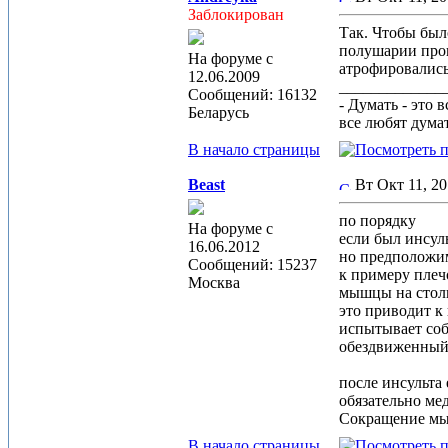
Заблокирован
Так. Чтобы было
полушарии прои
На форуме с
атрофировались
12.06.2009
_____________
Сообщений: 16132
- Думать - это 
Беларусь
все любят дума
В начало страницы
Beast
Вт Окт 11, 2
по порядку
На форуме с
если был инсуль
16.06.2012
но предположим
Сообщений: 15237
к примеру плеч
Москва
мышцы на столь
это приводит к 
испытывает соб
обездвиженный 
после инсульта
обязательно ме
Сокращение мы
В начало страницы