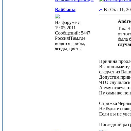
ВайСаша
Вт Окт 11, 2
Andre
На форуме с
19.05.2011
Так. Ч
Сообщений: 5447
от тог
Россия!Там,где
была б
водятся грибы,
случа
ягоды, цветы
Причина пробле
Вы понимаете,ч
следует из Ваш
Допустим,приве
ЧТО случилось 
А ему отвечают
Ну сами же пони
_____________
Стрижка Черныш
Не будите спящу
Если вы не увер
Последний раз р