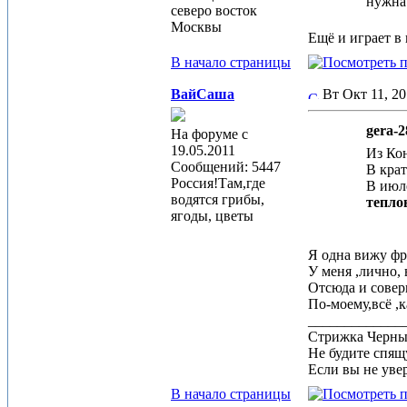
нужна 
северо восток
Москвы
Ещё и играет в
В начало страницы
ВайСаша
Вт Окт 11, 20
gera-2
На форуме с
19.05.2011
Из Кон
Сообщений: 5447
В крат
Россия!Там,где
В июле
водятся грибы,
теплов
ягоды, цветы
Я одна вижу фр
У меня ,лично,
Отсюда и совер
По-моему,всё ,
_____________
Стрижка Черныш
Не будите спящу
Если вы не увер
В начало страницы