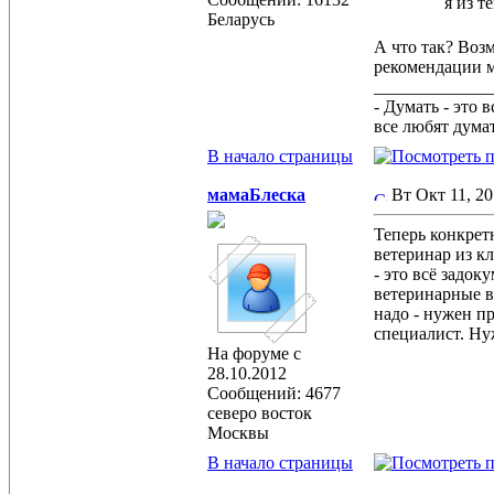
я из т
Беларусь
А что так? Возм
рекомендации м
_____________
- Думать - это 
все любят дума
В начало страницы
мамаБлеска
Вт Окт 11, 2
Теперь конкрет
ветеринар из 
- это всё задо
ветеринарные в
надо - нужен п
специалист. Ну
На форуме с
28.10.2012
Сообщений: 4677
северо восток
Москвы
В начало страницы