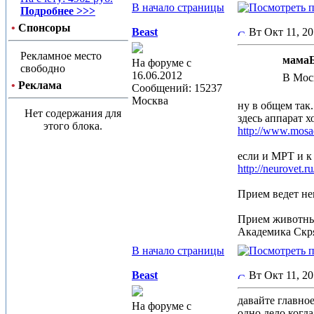
В начало страницы
Подробнее >>>
•
Спонсоры
Beast
Вт Окт 11, 2
Рекламное место
мамаБ
На форуме с
свободно
16.06.2012
В Моск
•
Реклама
Сообщений: 15237
Москва
ну в общем так.
Нет содержания для
здесь аппарат х
этого блока.
http://www.mosa
если и МРТ и к 
http://neurovet.ru
Прием ведет не
Прием животных
Академика Скря
В начало страницы
Beast
Вт Окт 11, 2
давайте главное
На форуме с
одно дело когда