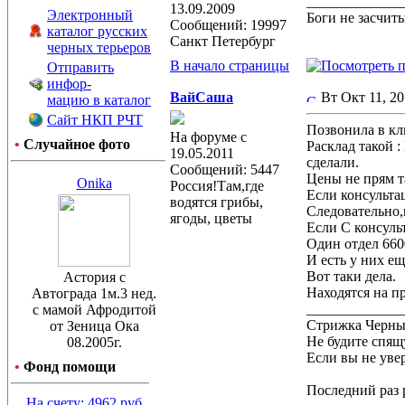
_____________
13.09.2009
Электронный
Боги не засчит
Сообщений: 19997
каталог русских
Санкт Петербург
черных терьеров
В начало страницы
Отправить
инфор-
ВайСаша
Вт Окт 11, 2
мацию в каталог
Сайт НКП РЧТ
Позвонила в кл
На форуме с
•
Случайное фото
Расклад такой 
19.05.2011
сделали.
Сообщений: 5447
Цены не прям т
Onika
Россия!Там,где
Если консульта
водятся грибы,
Следовательно,
ягоды, цветы
Если С консуль
Один отдел 660
И есть у них е
Вот таки дела.
Астория с
Находятся на п
Автограда 1м.3 нед.
_____________
с мамой Афродитой
Стрижка Черныш
от Зеница Ока
Не будите спящу
08.2005г.
Если вы не увер
•
Фонд помощи
Последний раз р
На счету: 4962 руб.