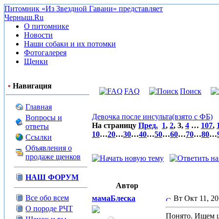
Питомник «Из Звездной Гавани» представляет
Черныш.Ru
О питомнике
Новости
Наши собаки и их потомки
Фотогалерея
Щенки
•
Навигация
FAQ
Поиск
Главная
Девочка после инсульта(взято с ФБ)
Вопросы и
На страницу
Пред.
1
,
2
,
3
,
4
…
107
,
ответы
10
…
20
…
30
…
40
…
50
…
60
…
70
…
80
…
Ссылки
Объявления о
продаже щенков
НАШ ФОРУМ
Автор
Все обо всем
мамаБлеска
Вт Окт 11, 2
О породе РЧТ
Понято. Ищем ц