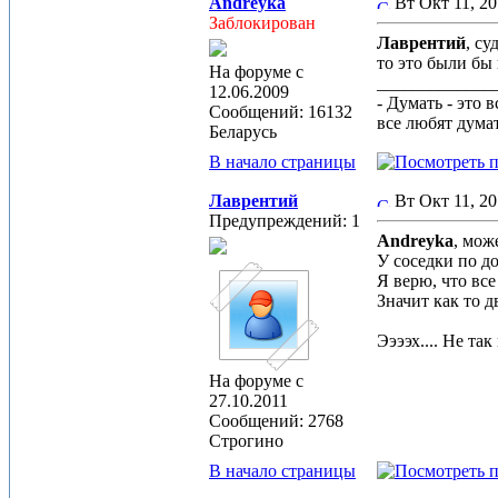
Andreyka
Вт Окт 11, 2
Заблокирован
Лаврентий
, су
то это были бы
На форуме с
_____________
12.06.2009
- Думать - это 
Сообщений: 16132
все любят дума
Беларусь
В начало страницы
Лаврентий
Вт Окт 11, 2
Предупреждений: 1
Andreyka
, мож
У соседки по д
Я верю, что все
Значит как то д
Ээээх.... Не та
На форуме с
27.10.2011
Сообщений: 2768
Строгино
В начало страницы