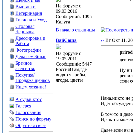
Щенок и вы
На форуме с
Выставки
09.03.2016
Ветеринария
Сообщений: 1095
Гигиена и Уход
Калуга
Столовая
В начало страницы
Черныша
Дрессировка и
ВайСаша
Вт Окт 11, 2
Работа
Фотографии
prirod
На форуме с
Дела семейные
19.05.2011
девочк
Брачное
Сообщений: 5447
агентство
Россия!Там,где
Ну ни 
водятся грибы,
Покупка/
решил
ягоды, цветы
Продажа щенков
если е
Ищем хозяина!
Нана,никто не 
А судьи кто?
Идёт обсуждени
Галерея
Голосования
В том-то и дел
Поиск по форуму
И,как ты можеш
Обратная связь
Далее,если вы 