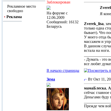
Заблокирован
Рекламное место
Zverek
свободно
На форуме с
Я коне
•
Реклама
12.06.2009
Сообщений: 16132
Zverek_lisa
, за
Беларусь
только одна ст
бывает). Что п
У моего отца б
массажем и уп
В данном случа
встала на ноги
_____________
- Думать - это 
все любят дума
В начало страницы
Зема
Вт Окт 11, 2
мамаБлеска
,
A
сейчас главное 
Деньгами буду 
_____________
Прежде чем вой