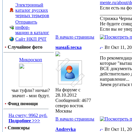
mente.ru/about/d
Электронный
Если есть на ф
каталог русских
_____________
черных терьеров
Стрижка Черныш
Отправить
Не будите спящу
инфор-
Если вы не увер
мацию в каталог
В начало страницы
Сайт НКП РЧТ
•
Случайное фото
мамаБлеска
Вт Окт 11, 2
По рекомендаци
Микроскоп
которые "вытащ
ВСЕ документы, 
действительно 
направление...
Зачем ругаться
На форуме с
чьи туфли? ничьи?
28.10.2012
значит - мои будут.
Сообщений: 4677
•
Фонд помощи
северо восток
Москвы
На счету: 9962 руб.
В начало страницы
Подробнее >>>
•
Спонсоры
Andreyka
Вт Окт 11, 2