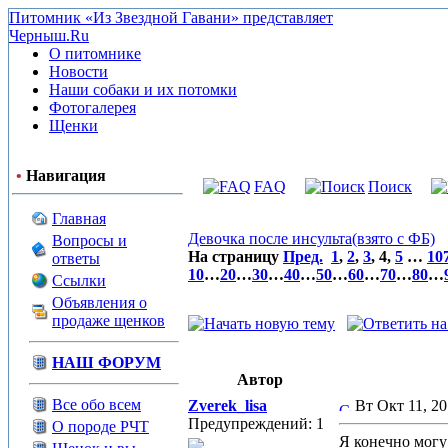
Питомник «Из Звездной Гавани» представляет
Черныш.Ru
О питомнике
Новости
Наши собаки и их потомки
Фотогалерея
Щенки
•
Навигация
FAQ
Поиск
Главная
Девочка после инсульта(взято с ФБ)
Вопросы и
На страницу
Пред.
1
,
2
,
3
,
4
,
5
…
10
ответы
10
…
20
…
30
…
40
…
50
…
60
…
70
…
80
…
Ссылки
Объявления о
продаже щенков
НАШ ФОРУМ
Автор
Все обо всем
Zverek_lisa
Вт Окт 11, 2
Предупреждений: 1
О породе РЧТ
Я конечно могу