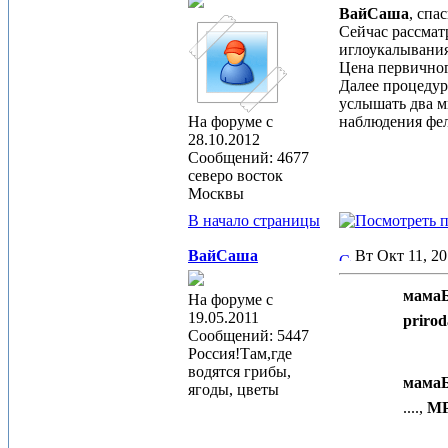
ВайСаша
, спа
Сейчас рассмат
иглоукалывани
Цена первичного
Далее процедур
услышать два мн
На форуме с
наблюдения фел
28.10.2012
Сообщений: 4677
северо восток
Москвы
В начало страницы
ВайСаша
Вт Окт 11, 2
мамаБ
На форуме с
19.05.2011
prirod
Сообщений: 5447
Россия!Там,где
водятся грибы,
мамаБ
ягоды, цветы
....,
МР