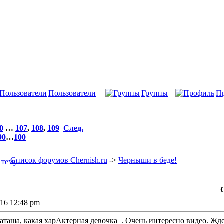
Пользователи
Группы
П
0
…
107
,
108
,
109
След.
90
…
100
Список форумов Chernish.ru
->
Черныши в беде!
016 12:48 pm
Наташа, какая харАктерная девочка
. Очень интересно видео. Ж