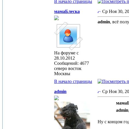
В начало страницы
мамаБлеска
Ср Ноя 30, 2
admin
, всё пол
На форуме с
28.10.2012
Сообщений: 4677
северо восток
Москвы
В начало страницы
admin
Ср Ноя 30, 2
мамаБ
admin
Ну с концом го