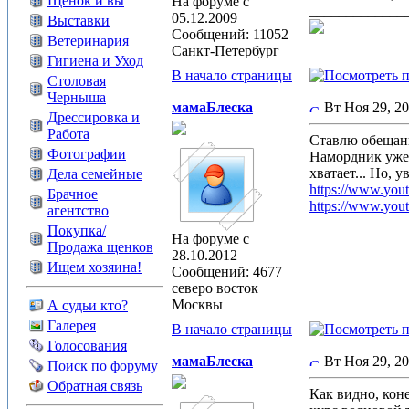
Щенок и вы
На форуме с
_____________
05.12.2009
Выставки
Сообщений: 11052
Ветеринария
Санкт-Петербург
Гигиена и Уход
В начало страницы
Столовая
Черныша
мамаБлеска
Вт Ноя 29, 2
Дрессировка и
Работа
Ставлю обещанн
Фотографии
Намордник уже
хватает... Но, у
Дела семейные
https://www.y
Брачное
https://www.yo
агентство
Покупка/
На форуме с
Продажа щенков
28.10.2012
Ищем хозяина!
Сообщений: 4677
северо восток
Москвы
А судьи кто?
Галерея
В начало страницы
Голосования
мамаБлеска
Вт Ноя 29, 2
Поиск по форуму
Обратная связь
Как видно, коне