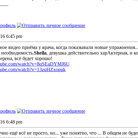
____
016 6:45 pm
ое видео приёма у врача, когда показывали новые упражнения..
 необходимость.
Sheila
, девушка действительно харАктерная, и ко
верена, всё будет хорошо!
outube.com/watch?v=8qSEaDYMJ6U
utube.com/watch?v=13zqHZxopuk
016 6:48 pm
чно ещё всё не просто, но... уже понятно, что ... В общем не буд