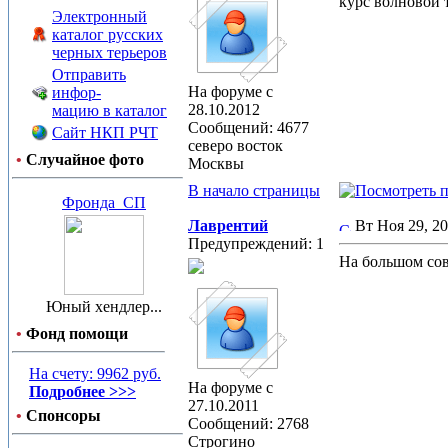
курс волновой 
Электронный
каталог русских
черных терьеров
Отправить
На форуме с
инфор-
28.10.2012
мацию в каталог
Сообщений: 4677
Сайт НКП РЧТ
северо восток
•
Случайное фото
Москвы
В начало страницы
Фронда_СП
Лаврентий
Вт Ноя 29, 2
Предупреждений: 1
На большом со
Юный хендлер...
•
Фонд помощи
На счету: 9962 руб.
На форуме с
Подробнее >>>
27.10.2011
•
Спонсоры
Сообщений: 2768
Строгино