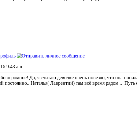
016 9:43 am
ибо огромное! Да, я считаю девочке очень повезло, что она по
й постоянно...Наталья( Лаврентий) там всё время рядом...
Путь е