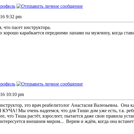
016 9:32 pm
, что пасет инструктора.
о хорошо карабкается передними лапами на мужчину, когда стави
016 10:10 pm
 инструктор, это врач реабелитолог Анастасия Валеоьевна.
Она ка
УЧА! Мы очень надеемся, что для Тиши дом уже есть, т.к. ребята
ее, что Тиша растёт, взрослеет, пытается даже свои правила уста
интересуется внешним миром...
Верим и ждём, когда она встане