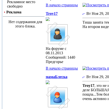
Рекламное место
В начало страницы
свободно
•
Реклама
Troy17
Вт Ноя 29, 2
Нет содержания для
Тиша занята тем
этого блока.
На втором виде
На форуме с
08.11.2013
Сообщений: 1440
Предгорье
В начало страницы
мамаБлеска
Вт Ноя 29, 2
Troy17
, это не
деле БОЛЬШАЯ К
пощла...Тем бол
очень активно 