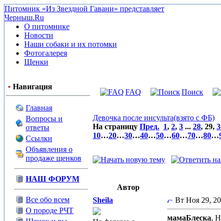
Питомник «Из Звездной Гавани» представляет
Черныш.Ru
О питомнике
Новости
Наши собаки и их потомки
Фотогалерея
Щенки
•
Навигация
FAQ
Поиск
Главная
Девочка после инсульта(взято с ФБ)
Вопросы и
На страницу
Пред.
1
,
2
,
3
...
28
,
29
,
3
ответы
10
…
20
…
30
…
40
…
50
…
60
…
70
…
80
…
Ссылки
Объявления о
продаже щенков
НАШ ФОРУМ
Автор
Все обо всем
Sheila
Вт Ноя 29, 2
О породе РЧТ
мамаБлеска
, 