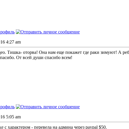
016 4:27 am
ео. Тишка- оторва! Она нам еще покажет где раки зимуют! А реб
Спасибо. От всей души спасибо всем!
016 5:05 am
 с характером - перевела на админа через paypal $50.