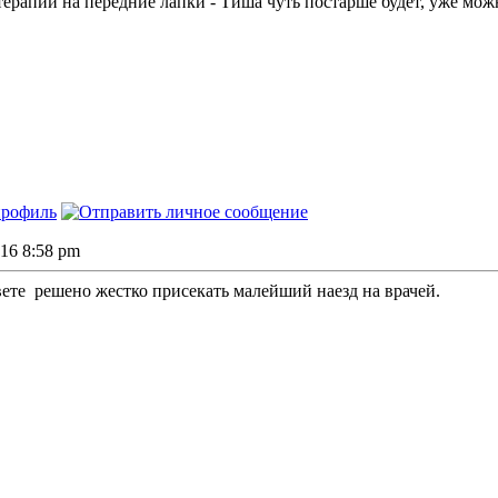
терапии на передние лапки - Тиша чуть постарше будет, уже мож
016 8:58 pm
вете
решено жестко присекать малейший наезд на врачей.