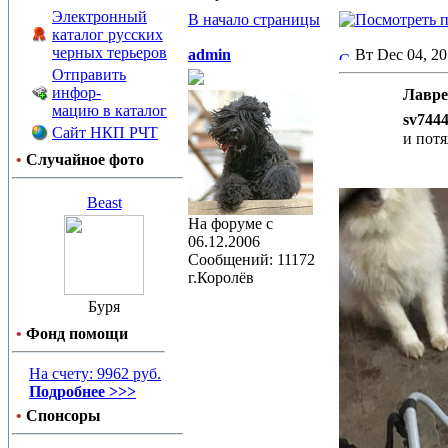
Электронный
В начало страницы
каталог русских
черных терьеров
admin
Вт Dec 04, 2
Отправить
инфор-
Лавре
мацию в каталог
sv744
Сайт НКП РЧТ
и потя
•
Случайное фото
Beast
На форуме с
06.12.2006
Сообщений: 11172
г.Королёв
Буря
•
Фонд помощи
На счету: 9962 руб.
Подробнее >>>
•
Спонсоры