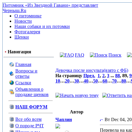
Питомник «Из Звездной Гавани» представляет
Черныш.Ru
О питомнике
Новости
Наши собаки и их потомки
Фотогалерея
Щенки
•
Навигация
FAQ
Поиск
Главная
Девочка после инсульта(взято с ФБ)
Вопросы и
На страницу
Пред.
1
,
2
,
3
...
88
,
89
,
9
ответы
10
…
20
…
30
…
40
…
50
…
60
…
70
…
80
…
Ссылки
Объявления о
продаже щенков
НАШ ФОРУМ
Автор
Все обо всем
Чаплин
Вт Dec 04, 2
О породе РЧТ
Перевела на ка