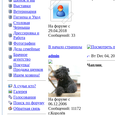
Щенок и вы
Выставки
Ветеринария
Гигиена и Уход
Столовая
На форуме с
Черныша
29.04.2018
Дрессировка и
Сообщений: 33
Работа
Фотографии
В начало страницы
Дела семейные
Брачное
admin
Вт Dec 04, 2
агентство
Покупка/
Чаплин
,
Продажа щенков
Ищем хозяина!
А судьи кто?
Галерея
Голосования
На форуме с
Поиск по форуму
06.12.2006
Обратная связь
Сообщений: 11172
г.Королёв