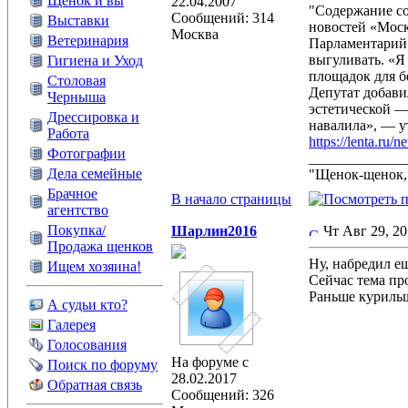
Щенок и вы
22.04.2007
"Содержание со
Сообщений: 314
Выставки
новостей «Моск
Москва
Ветеринария
Парламентарий 
выгуливать. «Я
Гигиена и Уход
площадок для 
Столовая
Депутат добави
Черныша
эстетической — 
Дрессировка и
навалила», — у
Работа
https://lenta.ru
Фотографии
_____________
Дела семейные
"Щенок-щенок, 
Брачное
В начало страницы
агентство
Покупка/
Шарлин2016
Чт Авг 29, 2
Продажа щенков
Ну, набредил ещ
Ищем хозяина!
Сейчас тема пр
Раньше курильщ
А судьи кто?
Галерея
Голосования
На форуме с
Поиск по форуму
28.02.2017
Обратная связь
Сообщений: 326