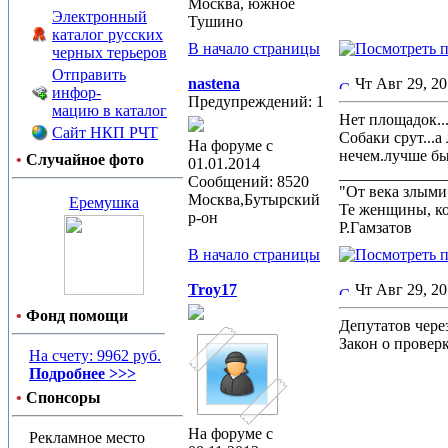
Москва, южное
Электронный
Тушино
каталог русских
В начало страницы
черных терьеров
Отправить
nastena
Чт Авг 29, 2
инфор-
Предупреждений: 1
мацию в каталог
Нет площадок...
Сайт НКП РЧТ
Собаки срут...
На форуме с
нечем.лучше бы
•
Случайное фото
01.01.2014
_____________
Сообщений: 8520
"От века злым
Москва,Бутырский
Еремушка
Те женщины, к
р-он
Р.Гамзатов
В начало страницы
Troy17
Чт Авг 29, 2
•
Фонд помощи
Депутатов чере
Закон о провер
На счету: 9962 руб.
Подробнее >>>
•
Спонсоры
На форуме с
Рекламное место