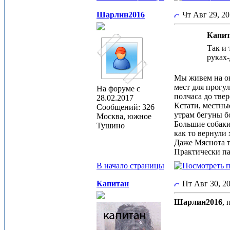
Шарлин2016
Чт Авг 29, 2
Капит
Так и 
руках-
Мы живем на ок
мест для прогул
На форуме с
полчаса до тве
28.02.2017
Кстати, местны
Сообщений: 326
утрам бегуны б
Москва, южное
Большие собаки
Тушино
как то вернули 
Даже Мяснота т
Практически пас
В начало страницы
Капитан
Пт Авг 30, 2
Шарлин2016
,