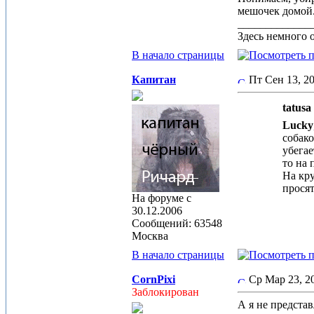
мешочек домой.
_____________
Здесь немного 
В начало страницы
Капитан
Пт Сен 13, 2
tatusa
Lucky
собако
убегае
то на 
На кру
просят
На форуме с
30.12.2006
Сообщений: 63548
Москва
В начало страницы
CornPixi
Ср Мар 23, 
Заблокирован
А я не представ