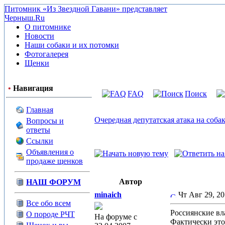
Питомник «Из Звездной Гавани» представляет
Черныш.Ru
О питомнике
Новости
Наши собаки и их потомки
Фотогалерея
Щенки
•
Навигация
FAQ
Поиск
Главная
Очередная депутатская атака на соба
Вопросы и
ответы
Ссылки
Объявления о
продаже щенков
Автор
НАШ ФОРУМ
minaich
Чт Авг 29, 20
Все обо всем
Россиянские вл
О породе РЧТ
На форуме с
Фактически это