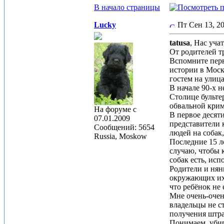
В начало страницы
Lucky
Пт Сен 13, 2
tatusa
, Нас уча
От родителей т
Вспомните перв
истории в Моск
гостем на улиц
В начале 90-х 
Столице бульте
обвальной крим
На форуме с
В первое десят
07.01.2009
представители 
Сообщений: 5654
людей на собак
Russia, Moskow
Последние 15 л
случаю, чтобы к
собак есть, исп
Родители и нян
окружающих их 
что ребёнок не 
Мне очень-очен
владельцы не с
получения штра
Понимаем, убир