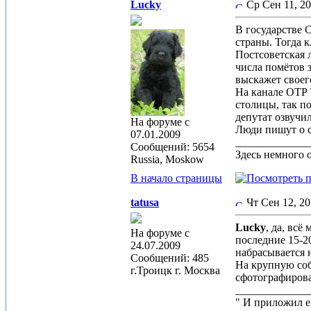
Lucky
Ср Сен 11, 2
В государстве 
страны. Тогда 
Постсоветская 
числа помётов 
выскажет своег
На канале ОТР 
столицы, так по
депутат озвучи
На форуме с
Люди пишут о с
07.01.2009
_____________
Сообщений: 5654
Здесь немного 
Russia, Moskow
В начало страницы
tatusa
Чт Сен 12, 2
Lucky
, да, вс
На форуме с
последние 15-20
24.07.2009
набрасывается н
Сообщений: 485
На крупную соба
г.Троицк г. Москва
сфотографироват
_____________
" И приложил ем