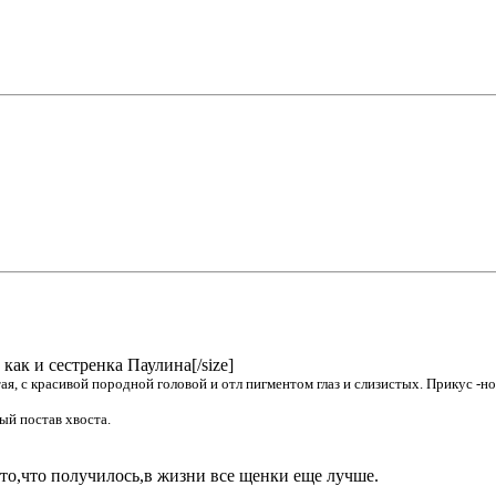
как и сестренка Паулина[/size]
стая, с красивой породной головой и отл пигментом глаз и слизистых. Прикус -
ый постав хвоста.
 то,что получилось,в жизни все щенки еще лучше.