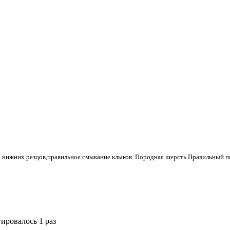
а нижних резцов,правильное смыкание клыков. Породная шерсть.Правильный по
тировалось 1 раз