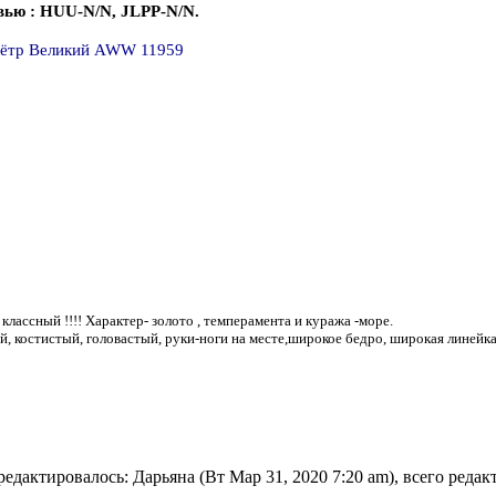
вью : HUU-N/N, JLPP-N/N.
Пётр Великий AWW 11959
лассный !!!! Характер- золото , темперамента и куража -море.
, костистый, головастый, руки-ноги на месте,широкое бедро, широкая линейк
едактировалось: Дарьяна (Вт Мар 31, 2020 7:20 am), всего редак