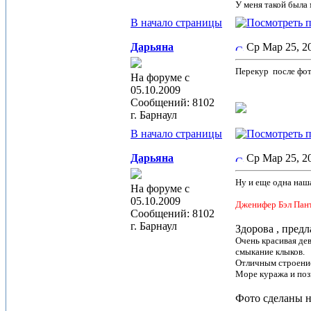
У меня такой была
В начало страницы
Дарьяна
Ср Мар 25, 
Перекур
после фот
На форуме с
05.10.2009
Сообщений: 8102
г. Барнаул
В начало страницы
Дарьяна
Ср Мар 25, 
Ну и еще одна наш
На форуме с
05.10.2009
Дженифер Бэл Пант
Сообщений: 8102
г. Барнаул
Здорова , предл
Очень красивая дев
смыкание клыков.
Отличным строение
Море куража и поз
Фото сделаны н