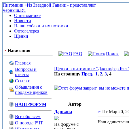
Питомник «Из Звездной Гавани» представляет
Черныш.Ru
О питомнике
Новости
Наши собаки и их потомки
Фотогалерея
Щенки
•
Навигация
FAQ
Поиск
Главная
Щенки в питомнике "Дженифер Бэл " 
Вопросы и
На страницу
Пред.
1
,
2
,
3
,
4
ответы
Ссылки
Объявления о
продаже щенков
Автор
НАШ ФОРУМ
Дарьяна
Пт Мар 20, 
Все обо всем
Наш единственны
О породе РЧТ
На форуме с