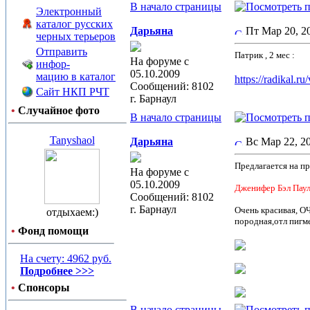
В начало страницы
Электронный
каталог русских
Дарьяна
Пт Мар 20, 
черных терьеров
Отправить
Патрик , 2 мес :
На форуме с
инфор-
05.10.2009
мацию в каталог
https://radikal
Сообщений: 8102
Сайт НКП РЧТ
г. Барнаул
•
Случайное фото
В начало страницы
Tanyshaol
Дарьяна
Вс Мар 22, 2
Предлагается на п
На форуме с
05.10.2009
Дженифер Бэл Паул
Сообщений: 8102
г. Барнаул
Очень красивая, О
отдыхаем:)
породная,отл пигм
•
Фонд помощи
На счету: 4962 руб.
Подробнее >>>
•
Спонсоры
В начало страницы