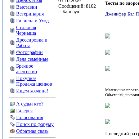
Щенок и вы
05.10.2009
Тесты по здоро
Сообщений: 8102
Выставки
г. Барнаул
Ветеринария
Дженифер Бэл 
Гигиена и Уход
Столовая
Черныша
Дрессировка и
Работа
Фотографии
Дела семейные
Брачное
агентство
Покупка/
Продажа щенков
Мальчишка просто к
Ищем хозяина!
Обьемный, широкий
А судьи кто?
Галерея
Голосования
Поиск по форуму
Обратная связь
Последний раз р