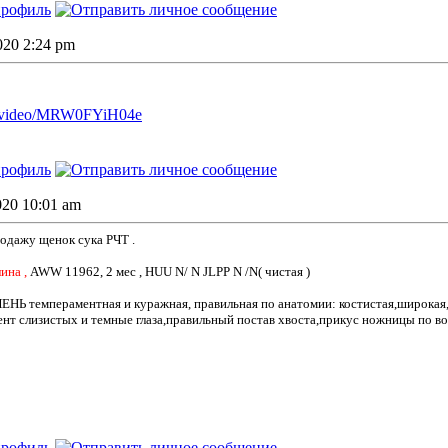
2020 2:24 pm
.ru/video/MRW0FYiH04e
020 10:01 am
родажу щенок сука РЧТ .
ина ,
AWW 11962, 2 мес , HUU N/ N JLPP N /N( чистая )
ЧЕНЬ темпераментная и куражная, правильная по анатомии: костистая,широкая,
ент слизистых и темные глаза,правильный постав хвоста,прикус ножницы по во