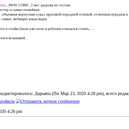
агея
, AWW 11960 , 2 мес здорова по тестам.
естер и самая спокойная.
 ,обьемная корпусная сука,с красивой породной головой, отличным передом и
х самых любящих владельцев.
то в стойке,была уже ночь и ребенок отказался стоять.......
том и вспышкой...
едактировалось: Дарьяна (Пн Мар 23, 2020 4:28 pm), всего редак
2020 4:26 pm