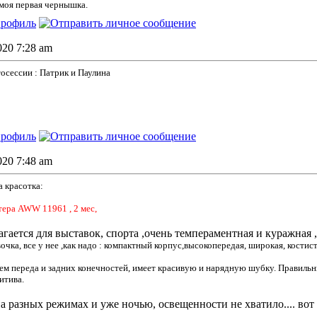
 моя первая чернышка.
2020 7:28 am
осессии : Патрик и Паулина
2020 7:48 am
а красотка:
ера AWW 11961 , 2 мес,
агается для выставок, спорта ,очень темпераментная и куражная , 
очка, все у нее ,как надо : компактный корпус,высокопередая, широкая, кости
м переда и задних конечностей, имеет красивую и нарядную шубку. Правильн
итива.
а разных режимах и уже ночью, освещенности не хватило.... вот