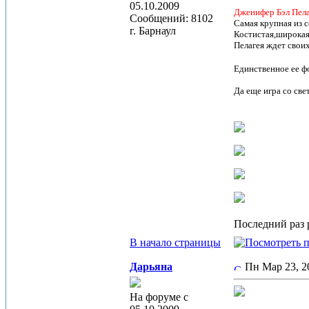
05.10.2009
Дженифер Бэл Пел
Сообщений: 8102
Самая крупная из с
г. Барнаул
Костистая,широкая
Пелагея ждет свои
Единственное ее фо
Да еще игра со све
Последний раз р
В начало страницы
Дарьяна
Пн Мар 23, 
На форуме с