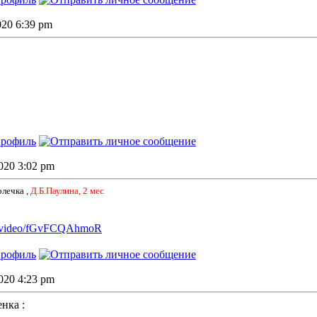
2020 6:39 pm
2020 3:02 pm
лечка ,
Д.Б.Паулина, 2 мес
.ru/video/fGvFCQAhmoR
2020 4:23 pm
нка :