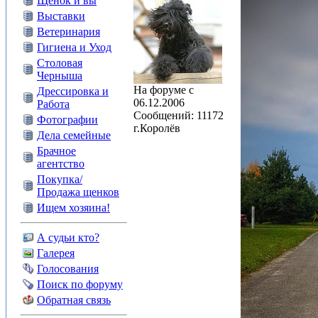
Щенок и вы
Выставки
Ветеринария
Гигиена и Уход
Столовая
Черныша
На форуме с
Дрессировка и
06.12.2006
Работа
Сообщений: 11172
Фотографии
г.Королёв
Дела семейные
Брачное
агентство
Покупка/
Продажа щенков
Ищем хозяина!
А судьи кто?
Галерея
Голосования
Поиск по форуму
Обратная связь