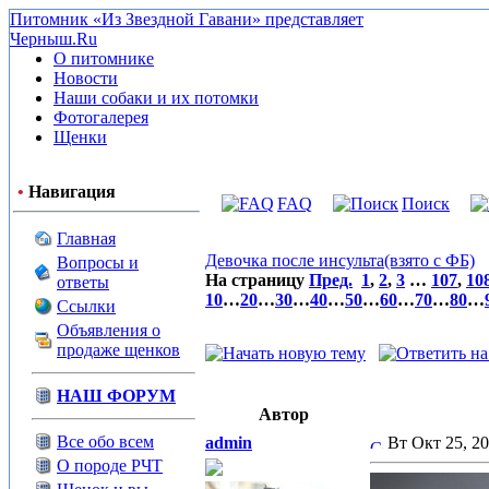
Питомник «Из Звездной Гавани» представляет
Черныш.Ru
О питомнике
Новости
Наши собаки и их потомки
Фотогалерея
Щенки
•
Навигация
FAQ
Поиск
Главная
Девочка после инсульта(взято с ФБ)
Вопросы и
На страницу
Пред.
1
,
2
,
3
…
107
,
10
ответы
10
…
20
…
30
…
40
…
50
…
60
…
70
…
80
…
Ссылки
Объявления о
продаже щенков
НАШ ФОРУМ
Автор
Все обо всем
admin
Вт Окт 25, 2
О породе РЧТ