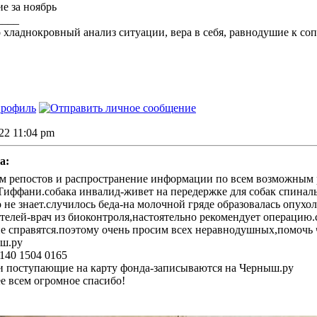
ие за ноябрь
____
о хладнокровный анализ ситуации, вера в себя, равнодушие к со
022 11:04 pm
а:
м репостов и распространение информации по всем возможным р
Тиффани.собака инвалид-живет на передержке для собак спиналь
 не знает.случилось беда-на молочной гряде образовалась опухол
телей-врач из биоконтроля,настоятельно рекомендует операцию
е справятся.поэтому очень просим всех неравнодушных,помочь 
ш.ру
140 1504 0165
и поступающие на карту фонда-записываются на Черныш.ру
е всем огромное спасибо!