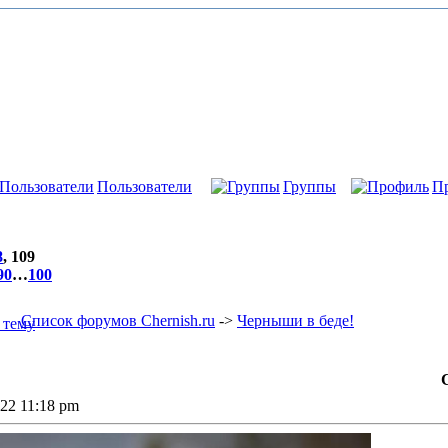
Пользователи
Группы
П
8
,
109
90
…
100
Список форумов Chernish.ru
->
Черныши в беде!
022 11:18 pm