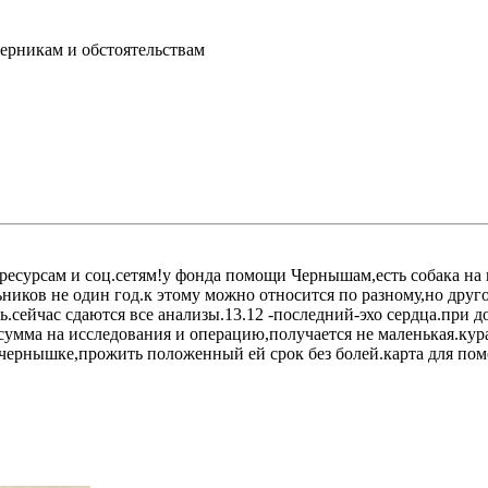
перникам и обстоятельствам
есурсам и соц.сетям!у фонда помощи Чернышам,есть собака на 
ников не один год.к этому можно относится по разному,но друг
ь.сейчас сдаются все анализы.13.12 -последний-эхо сердца.при д
.сумма на исследования и операцию,получается не маленькая.к
чернышке,прожить положенный ей срок без болей.карта для пом