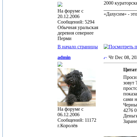
2000 кураторск
_____________
На форуме с
«Дахусим» - эт
20.12.2006
Сообщений: 5294
Обычная уральская
деревня севернее
Перми
В начало страницы
admin
Чт Dec 08, 2
Цитат
Проси
зовут 
просто
показа
сами н
Черны
На форуме с
4276 0
06.12.2006
Деньг
Сообщений: 11172
Заране
г.Королёв