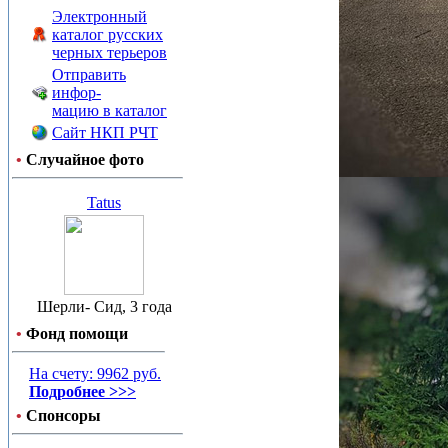
Электронный
каталог русских
черных терьеров
Отправить
инфор-
мацию в каталог
Сайт НКП РЧТ
•
Случайное фото
Tatus
Шерли- Сид, 3 года
•
Фонд помощи
На счету: 9962 руб.
Подробнее >>>
•
Спонсоры