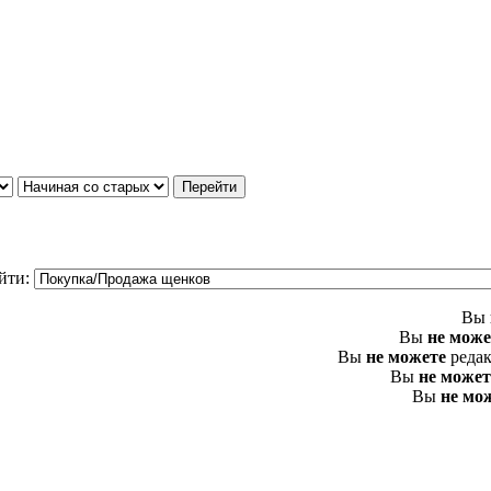
йти:
Вы
Вы
не може
Вы
не можете
редак
Вы
не может
Вы
не мо