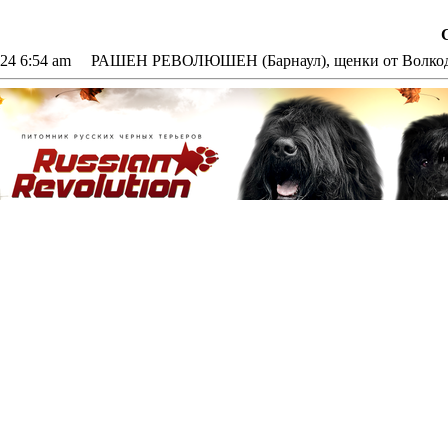
024 6:54 am РАШЕН РЕВОЛЮШЕН (Барнаул), щенки от Волкодав