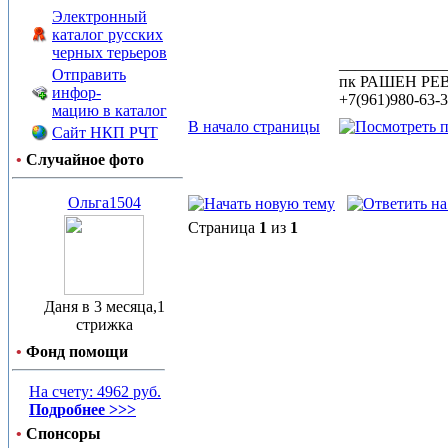
Электронный
каталог русских
черных терьеров
_____________
Отправить
пк РАШЕН Р
инфор-
+7(961)980-63-
мацию в каталог
В начало страницы
Сайт НКП РЧТ
•
Случайное фото
Ольга1504
Страница
1
из
1
Даня в 3 месяца,1
стрижка
•
Фонд помощи
На счету: 4962 руб.
Подробнее >>>
•
Спонсоры