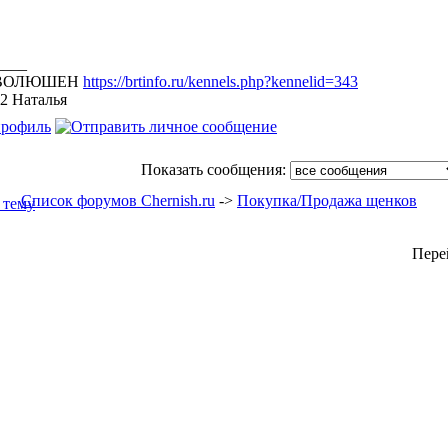
____
ЕВОЛЮШЕН
https://brtinfo.ru/kennels.php?kennelid=343
32 Наталья
Показать сообщения:
Список форумов Chernish.ru
->
Покупка/Продажа щенков
Пере