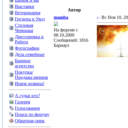
Щенок и вы
Выставки
Автор
Ветеринария
mamba
Вс Ноя 10, 2
Гигиена и Уход
Столовая
На форуме с
Черныша
08.10.2009
Дрессировка и
Сообщений: 1816
Работа
Барнаул
Фотографии
Дела семейные
Брачное
агентство
Покупка/
Продажа щенков
Ищем хозяина!
А судьи кто?
Галерея
Голосования
Поиск по форуму
Обратная связь