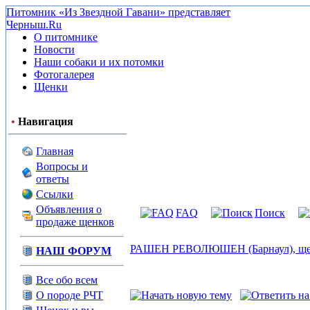
Питомник «Из Звездной Гавани» представляет
Черныш.Ru
О питомнике
Новости
Наши собаки и их потомки
Фотогалерея
Щенки
•
Навигация
Главная
Вопросы и
ответы
Ссылки
Объявления о
FAQ
Поиск
продаже щенков
РАШЕН РЕВОЛЮШЕН (Барнаул), щенки
НАШ ФОРУМ
Все обо всем
О породе РЧТ