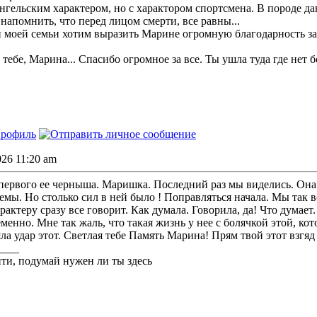
ангельским характером, но с характором спортсмена. В породе да
 напомнить, что перед лицом смерти, все равны...
и моей семьи хотим выразить Марине огромную благодарность за
тебе, Марина... Спасибо огромное за все. Ты ушла туда где нет
026 11:20 am
ервого ее черныша. Маришка. Последний раз мы виделись. Она
мы. Но столько сил в ней было ! Поправляться начала. Мы так вс
актеру сразу все говорит. Как думала. Говорила, да! Что думает
енно. Мне так жаль, что такая жизнь у нее с болячкой этой, кот
ла удар этот. Светлая тебе Память Марина! Прям твой этот взгяд
____
ти, подумай нужен ли ты здесь