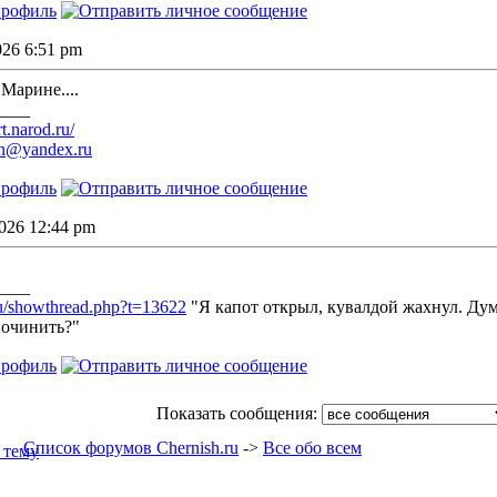
2026 6:51 pm
Марине....
____
rt.narod.ru/
gin@yandex.ru
2026 12:44 pm
.
____
ru/showthread.php?t=13622
"Я капот открыл, кувалдой жахнул. Думал
починить?"
Показать сообщения:
Список форумов Chernish.ru
->
Все обо всем