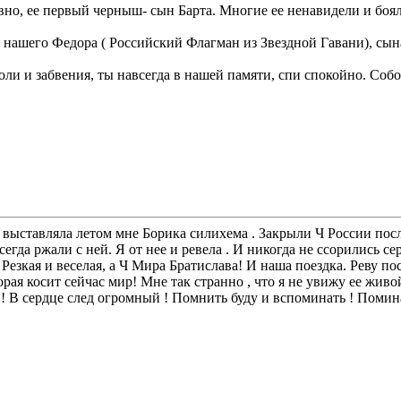
вно, ее первый черныш- сын Барта. Многие ее ненавидели и боял
 нашего Федора ( Российский Флагман из Звездной Гавани), сын
 боли и забвения, ты навсегда в нашей памяти, спи спокойно. Со
 выставляла летом мне Борика силихема . Закрыли Ч России по
егда ржали с ней. Я от нее и ревела . И никогда не ссорились се
. Резкая и веселая, а Ч Мира Братислава! И наша поездка. Реву п
орая косит сейчас мир! Мне так странно , что я не увижу ее живо
 ! В сердце след огромный ! Помнить буду и вспоминать ! Помин