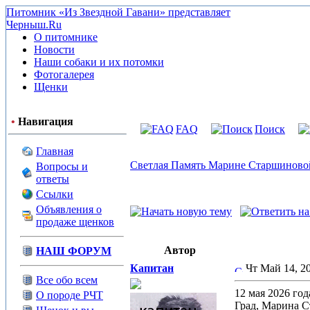
Питомник «Из Звездной Гавани» представляет
Черныш.Ru
О питомнике
Новости
Наши собаки и их потомки
Фотогалерея
Щенки
•
Навигация
FAQ
Поиск
Главная
Светлая Память Марине Старшиновой
Вопросы и
ответы
Ссылки
Объявления о
продаже щенков
Автор
НАШ ФОРУМ
Капитан
Чт Май 14, 2
Все обо всем
12 мая 2026 го
О породе РЧТ
Град, Марина С