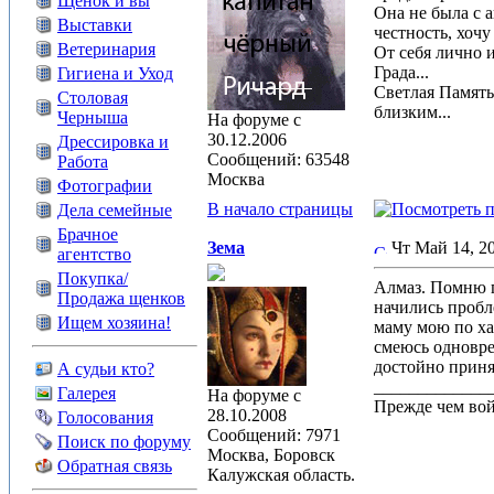
Щенок и вы
Она не была с 
Выставки
честность, хочу
Ветеринария
От себя лично 
Града...
Гигиена и Уход
Светлая Память 
Столовая
близким...
Черныша
На форуме с
30.12.2006
Дрессировка и
Сообщений: 63548
Работа
Москва
Фотографии
В начало страницы
Дела семейные
Брачное
Зема
Чт Май 14, 2
агентство
Покупка/
Алмаз. Помню п
Продажа щенков
начились пробле
Ищем хозяина!
маму мою по хар
смеюсь одноврем
достойно приня
А судьи кто?
_____________
Галерея
На форуме с
Прежде чем вой
28.10.2008
Голосования
Сообщений: 7971
Поиск по форуму
Москва, Боровск
Обратная связь
Калужская область.