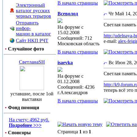
В начало страницы
Электронный
каталог русских
Всеволод
Чт Май 14, 
черных терьеров
Отправить
Светлая память 
На форуме с
инфор-
_____________
15.02.2008
мацию в каталог
http://udelnaya-b
Сообщений: 712
Сайт НКП РЧТ
e-mail:
alex-fei
Московская область
•
Случайное фото
В начало страницы
СветланаSH
isaevka
Вс Июн 28, 
Светлая память
На форуме с
_____________
01.12.2008
http://k9-forum.
Сообщений: 4236
теперь всё это 
г.Александров
уставшие, после 1ой
выставки
В начало страницы
•
Фонд помощи
На счету: 4962 руб.
Подробнее >>>
Страница
1
из
1
•
Спонсоры