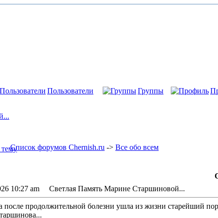
Пользователи
Группы
П
...
Список форумов Chernish.ru
->
Все обо всем
026 10:27 am Светлая Память Марине Старшиновой...
да после продолжительной болезни ушла из жизни старейший по
таршинова...