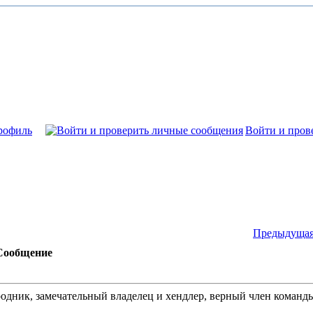
рофиль
Войти и пров
Предыдущая
Сообщение
родник, замечательный владелец и хендлер, верный член коман