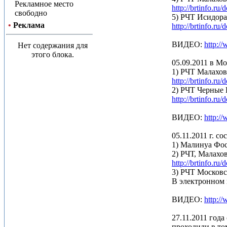
Рекламное место
http://brtinfo.r
свободно
5) РЧТ Исидор
•
Реклама
http://brtinfo.r
ВИДЕО:
http:
Нет содержания для
этого блока.
05.09.2011 в М
1) РЧТ Малахо
http://brtinfo.r
2) РЧТ Черные 
http://brtinfo.r
ВИДЕО:
http:/
05.11.2011 г. с
1) Малинуа Фост
2) РЧТ, Малахов
http://brtinfo.r
3) РЧТ Московс
В электронном 
ВИДЕО:
http:/
27.11.2011 год
проходили в то