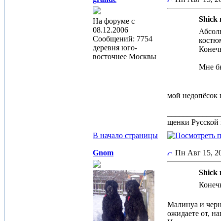
Shick 
На форуме с
08.12.2006
Абсолю
Сообщений: 7754
костюм
деревня юго-
Конечн
восточнее Москвы
Мне бы
мой недопёсок 
_____________
щенки Русской 
В начало страницы
Gnom
Пн Авг 15, 
Shick 
Конечн
Малинуа и черн
ожидаете от, н