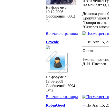
И это меняет су
На мой взгляд, 
На форуме с
_____________
10.12.2006
Дилюша ушел 0
Сообщений: 8062
Крокуся ушел 0
Tallinn
"Говори всегда 
"Склероз вноси
В начало страницы
Levchic
Пн Авг 15, 
Gnom
,
_____________
Умственное спо
Д. И. Писарев
На форуме с
13.09.2009
Сообщений: 3094
Тула
В начало страницы
RobinGood
Пн Авг 15, 