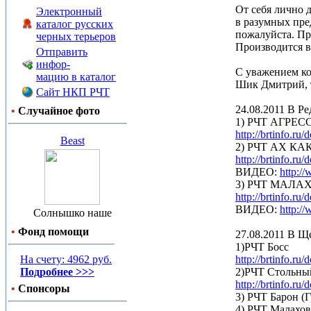
От себя лично 
Электронный
в разумных пред
каталог русских
пожалуйста. Пр
черных терьеров
Производится в
Отправить
инфор-
С уважением ко
мацию в каталог
Шик Дмитрий, т
Сайт НКП РЧТ
24.08.2011 В Р
•
Случайное фото
1) РЧТ АГРЕС
http://brtinfo.r
Beast
2) РЧТ АХ К
http://brtinfo.r
ВИДЕО:
http:
3) РЧТ МАЛ
http://brtinfo.r
ВИДЕО:
http:
Солнышко наше
•
Фонд помощи
27.08.2011 В Щ
1)РЧТ Босс
На счету: 4962 руб.
http://brtinfo.r
Подробнее >>>
2)РЧТ Стольны
http://brtinfo.r
•
Спонсоры
3) РЧТ Барон (Г
4) РЧТ Малахо