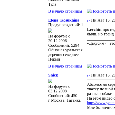
Тула
В начало страницы
Elena_Kosukhina
Пн Авг 15, 
Предупреждений: 1
Levchic
, про н
были, но тренд
На форуме с
_____________
20.12.2006
«Дахусим» - эт
Сообщений: 5294
Обычная уральская
деревня севернее
Перми
В начало страницы
Shick
Пн Авг 15, 
Абсолютно серь
На форуме с
хватку полной 
03.12.2008
разные собаки п
Сообщений: 450
На этом видео о
г Москва, Таганка
http://www.yo
Мне бы лично х
_____________