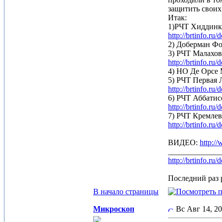
защитить своих
Итак:
1)РЧТ Хиддинк 
http://brtinfo.r
2) Доберман Фо
3) РЧТ Малахов
http://brtinfo.r
4) НО Де Орсе
5) РЧТ Первая 
http://brtinfo.r
6) РЧТ Аббатисс
http://brtinfo.r
7) РЧТ Кремлевс
http://brtinfo.r
ВИДЕО:
http:
_____________
http://brtinfo.r
Последний раз р
В начало страницы
Микроскоп
Вс Авг 14, 2