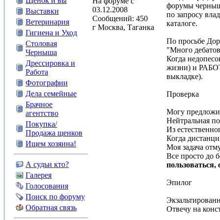
Щенок и вы
На форуме с
форумы черныши
03.12.2008
Выставки
по запросу вла
Сообщений: 450
Ветеринария
каталоге.
г Москва, Таганка
Гигиена и Уход
По просьбе Дор
Столовая
"Много дебатов 
Черныша
Когда недопесок
Дрессировка и
жизни) и РАБОТ
Работа
выкладке).
Фотографии
Дела семейные
Проверка
Брачное
Могу предложит
агентство
Нейтральная пол
Покупка/
Из естественног
Продажа щенков
Когда дистанци
Ищем хозяина!
Моя задача отму
Все просто до б
А судьи кто?
пользоваться, 
Галерея
Эпилог
Голосования
Поиск по форуму
Экзальтированны
Обратная связь
Отвечу на конст