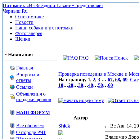
Питомник «Из Звездной Гавани» представляет
Черныш.Ru
О питомнике
Новости
Наши собаки и их потомки
Фотогалерея
Щенки
•
Навигация
FAQ
Поиск
Главная
Проверка поведения в Москве и Мос
Вопросы и
На страницу
1
,
2
,
3
…
67
,
68
,
69
Сле
ответы
10
…
20
…
30
…
40
…
50
…
60
Ссылки
Объявления о
продаже щенков
НАШ ФОРУМ
Автор
Все обо всем
Shick
Вс Авг 14, 2
О породе РЧТ
Владимир Дороф