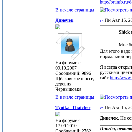
http://brtinfo.r
В начало страницы
Динечек
Пн Авг 15, 
Shick 
Мне бы
Для этого надо
нормальной нер
_____________
На форуме с
Я всегда откры
09.10.2007
русскими цвет
Сообщений: 9896
сайт
http://www
Щёлковское шоссе,
деревня
Чернышовка
В начало страницы
Tyotka_Thatcher
Пн Авг 15, 
Динечек
, Не со
На форуме с
_____________
17.09.2010
Иногда, некото
Сообщений: 2762