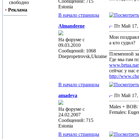
Сообщений: 715
свободно
Estonia
•
Реклама
В начало страницы
Almandeene
Пт Май 17,
Мои поздравл
На форуме с
а кто судил?
09.03.2010
____________
Сообщений: 1068
Племенной з
Dnepropetrovsk,Ukrаinе
Где мы-там п
www.brtua.nar
сейчас у нас 
http://www.ch
В начало страницы
amadeya
Пт Май 17,
Males + BOB: 
На форуме с
Females: Euge
24.02.2007
Сообщений: 715
Estonia
В начало страницы