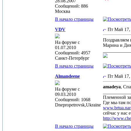
28.08.2007
Сообщений: 886
Москва
В начало страницы
VDV
Пт Май 17,
Поздравляем в
На форуме с
Марина и Дима
01.07.2010
____________
Сообщений: 4957
Санкт-Петербург
В начало страницы
Almandeene
Пт Май 17,
amadeya
, Сп
На форуме с
____________
09.03.2010
Племенной з
Сообщений: 1068
Где мы-там п
Dnepropetrovsk,Ukrаinе
www.brtua.nar
сейчас у нас 
http://www.ch
В начало страницы