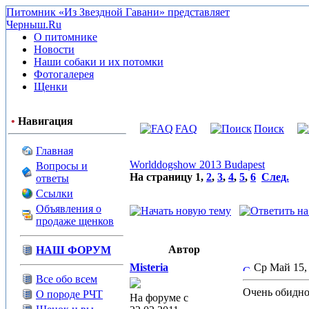
Питомник «Из Звездной Гавани» представляет
Черныш.Ru
О питомнике
Новости
Наши собаки и их потомки
Фотогалерея
Щенки
•
Навигация
FAQ
Поиск
Главная
Worlddogshow 2013 Budapest
Вопросы и
На страницу
1
,
2
,
3
,
4
,
5
,
6
След.
ответы
Ссылки
Объявления о
продаже щенков
Автор
НАШ ФОРУМ
Misteria
Ср Май 15,
Все обо всем
Очень обидно
О породе РЧТ
На форуме с