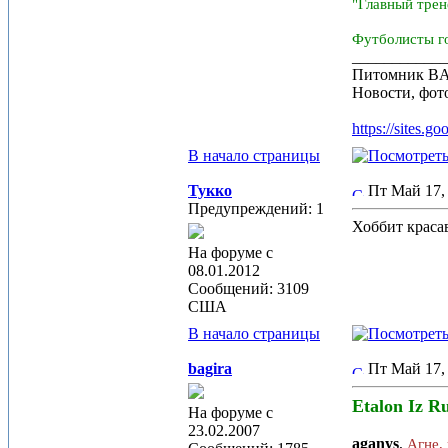
"Главный трен
Футболисты го
____________
Питомник B
Новости, фот
https://sites.g
В начало страницы
Тукко
Пт Май 17,
Предупреждений: 1
Хоббит краса
На форуме с
08.01.2012
Сообщений: 3109
США
В начало страницы
bagira
Пт Май 17,
Etalon Iz R
На форуме с
23.02.2007
aganys
,
Агне,