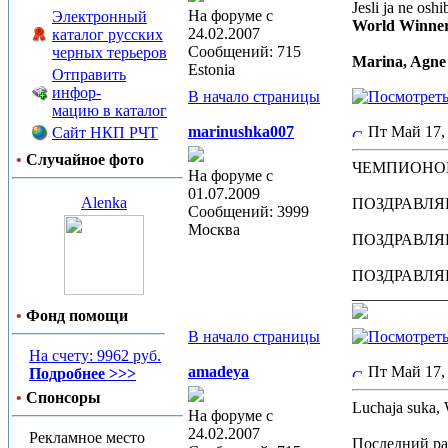
Jesli ja ne oshi
На форуме с
Электронный
World Winner
24.02.2007
каталог русских
Сообщений: 715
черных терьеров
Marina, Agne 
Estonia
Отправить
инфор-
В начало страницы
мацию в каталог
marinushka007
Пт Май 17,
Сайт НКП РЧТ
•
Случайное фото
ЧЕМПИОНОМ
На форуме с
01.07.2009
Alenka
ПОЗДРАВЛЯ
Сообщений: 3999
Москва
ПОЗДРАВЛЯ
ПОЗДРАВЛЯ
____________
•
Фонд помощи
В начало страницы
На счету: 9962 руб.
amadeya
Пт Май 17,
Подробнее >>>
•
Спонсоры
Luchaja suka, 
На форуме с
24.02.2007
Рекламное место
Последний раз