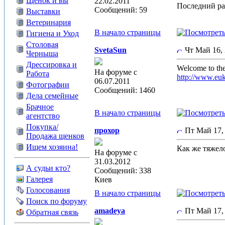
Щенок и вы
22.02.2011
Последний раз
Сообщений: 59
Выставки
Ветеринария
В начало страницы
Гигиена и Уход
Столовая
SvetaSun
Чт Май 16,
Черныша
Дрессировка и
Welcome to th
На форуме с
Работа
http://www.eu
06.07.2011
Фотографии
Сообщений: 1460
Дела семейные
Брачное
В начало страницы
агентство
Покупка/
прохор
Пт Май 17,
Продажа щенков
Ищем хозяина!
Как же тяжело
На форуме с
31.03.2012
А судьи кто?
Сообщений: 338
Галерея
Киев
Голосования
В начало страницы
Поиск по форуму
amadeya
Пт Май 17,
Обратная связь