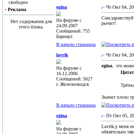
свободно
egina
Чт Окт 04, 2
•
Реклама
Сам,здравствуй
На форуме с
Нет содержания для
рычит!
24.09.2007
этого блока.
Сообщений: 755
Барнаул
В начало страницы
lavrik
Чт Окт 04, 2
egina
,
это може
На форуме с
Цитат
16.12.2006
Сообщений: 5027
г. Железноводск
Трёпка
Значит плохо т
В начало страницы
egina
Пт Окт 05, 2
Lavrik,у меня н
На форуме с
обязятельно тя