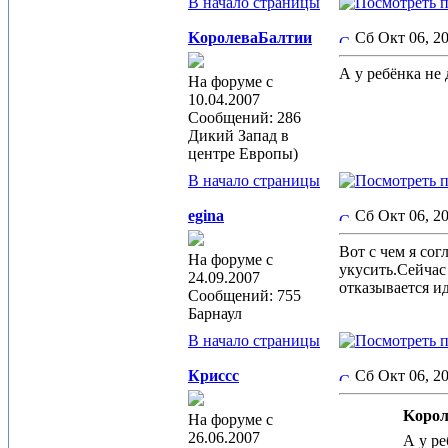
В начало страницы
KoролеваБалтии
Сб Окт 06, 2
А у ребёнка не
На форуме с
10.04.2007
Сообщений: 286
Дикий Запад в
центре Европы)
В начало страницы
egina
Сб Окт 06, 2
Вот с чем я со
На форуме с
укусить.Сейчас
24.09.2007
отказывается и
Сообщений: 755
Барнаул
В начало страницы
Криссс
Сб Окт 06, 2
Koрол
На форуме с
26.06.2007
А у ре