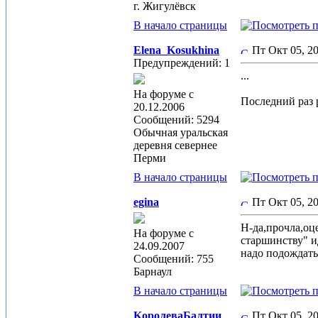
г. Жигулёвск
В начало страницы
Elena_Kosukhina
Пт Окт 05, 2
Предупреждений: 1
...
На форуме с
Последний раз р
20.12.2006
Сообщений: 5294
Обычная уральская
деревня севернее
Перми
В начало страницы
egina
Пт Окт 05, 
Н-да,прочла,оц
На форуме с
старшинству" ид
24.09.2007
надо подождать
Сообщений: 755
Барнаул
В начало страницы
KoролеваБалтии
Пт Окт 05, 