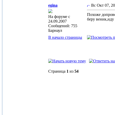
egina
Вс Окт 07, 2
Похоже допров
На форуме с
беру веник,иду
24.09.2007
Сообщений: 755
Барнаул
В начало страницы
Страница
1
из
54