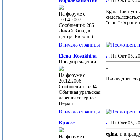
KoролеваБалтии
Пт Окт 05, 
Egina.Так пуст
На форуме с
сидеть,лежать,
10.04.2007
"ешь!".Огранич
Сообщений: 286
Дикий Запад в
центре Европы)
В начало страницы
Elena_Kosukhina
Пт Окт 05, 
Предупреждений: 1
...
На форуме с
Последний раз р
20.12.2006
Сообщений: 5294
Обычная уральская
деревня севернее
Перми
В начало страницы
Криссс
Пт Окт 05, 
egina
, и вправ
На форуме с