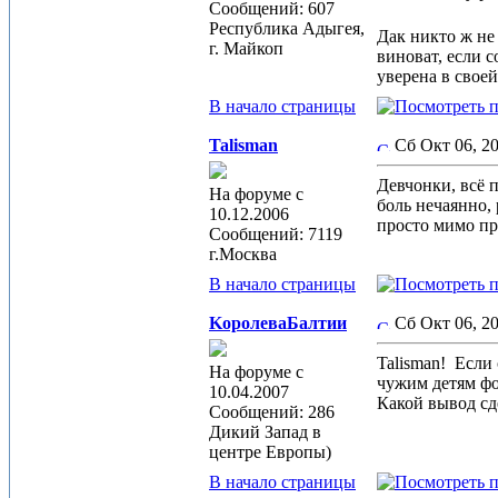
Сообщений: 607
Республика Адыгея,
Дак никто ж не 
г. Майкоп
виноват, если с
уверена в своей
В начало страницы
Talisman
Сб Окт 06, 2
Девчонки, всё п
На форуме с
боль нечаянно, 
10.12.2006
просто мимо про
Сообщений: 7119
г.Москва
В начало страницы
KoролеваБалтии
Сб Окт 06, 
Talisman!
Если 
На форуме с
чужим детям фо
10.04.2007
Какой вывод сде
Сообщений: 286
Дикий Запад в
центре Европы)
В начало страницы