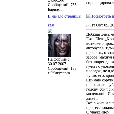
24.09.2007
спровоцировать
Сообщений: 755
Барнаул
В начало страницы
сам
Пт Окт 05, 2
Добрый день, eg
Г-жа Elena_Kos
возможно проко
автобуса и тут
прогнать, отста
забора, махнул 
На форуме с
без повреждени
30.07.2007
гуляет с удовол
Сообщений: 133
поводок, не идё
г. Жигулёвск
Ругаю его, врод
Снимаю сбрую у 
ног клацает зу
голову, сбил с 
миленький. И в
живёт.
Всё в жизни зн
профессиональн
С уважением.