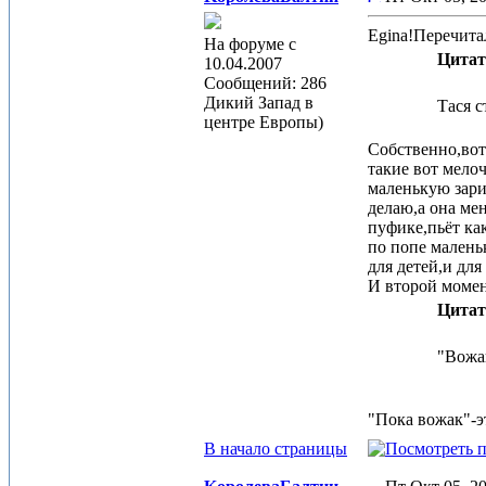
Egina!Перечита
На форуме с
Цитат
10.04.2007
Сообщений: 286
Дикий Запад в
Тася с
центре Европы)
Собственно,вот
такие вот мело
маленькую зари
делаю,а она мен
пуфике,пьёт ка
по попе малень
для детей,и для
И второй моме
Цитат
"Вожак
"Пока вожак"-э
В начало страницы