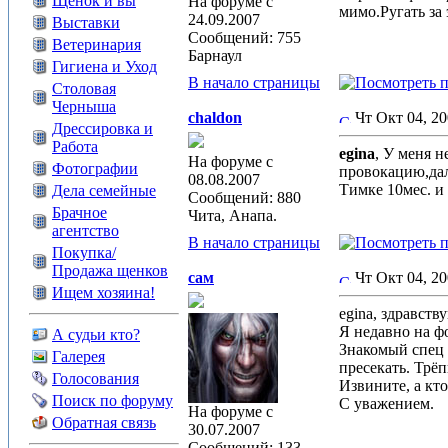
Щенок и вы
На форуме с
мимо.Ругать за
24.09.2007
Выставки
Сообщений: 755
Ветеринария
Барнаул
Гигиена и Уход
В начало страницы
Столовая
Черныша
chaldon
Чт Окт 04, 2
Дрессировка и
Работа
egina
, У меня 
На форуме с
Фотографии
провокацию,дал 
08.08.2007
Тимке 10мес. и
Дела семейные
Сообщений: 880
Брачное
Чита, Анапа.
агентство
В начало страницы
Покупка/
Продажа щенков
сам
Чт Окт 04, 2
Ищем хозяина!
egina, здравству
Я недавно на ф
А судьи кто?
Знакомый спец 
Галерея
пресекать. Трё
Голосования
Извините, а кто
Поиск по форуму
С уважением.
На форуме с
Обратная связь
30.07.2007
Сообщений: 133