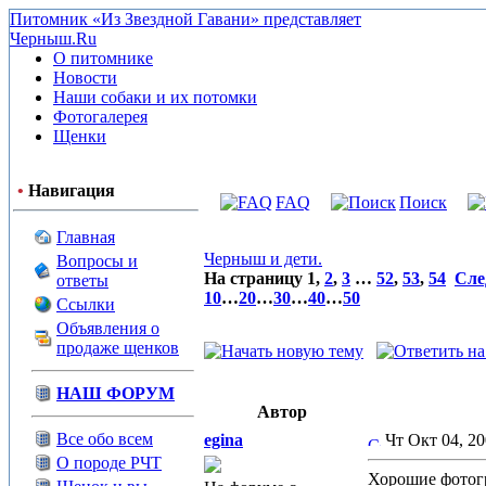
Питомник «Из Звездной Гавани» представляет
Черныш.Ru
О питомнике
Новости
Наши собаки и их потомки
Фотогалерея
Щенки
•
Навигация
FAQ
Поиск
Главная
Черныш и дети.
Вопросы и
На страницу
1
,
2
,
3
…
52
,
53
,
54
Сле
ответы
10
…
20
…
30
…
40
…
50
Ссылки
Объявления о
продаже щенков
НАШ ФОРУМ
Автор
Все обо всем
egina
Чт Окт 04, 2
О породе РЧТ
Хорошие фотогр