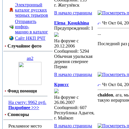
Электронный
г. Жигулёвск
каталог русских
В начало страницы
черных терьеров
Отправить
Elena_Kosukhina
Чт Окт 04, 2
инфор-
Предупреждений: 1
мацию в каталог
...
Сайт НКП РЧТ
На форуме с
Последний раз р
•
Случайное фото
20.12.2006
Сообщений: 5294
Обычная уральская
an2
деревня севернее
Перми
В начало страницы
Криссс
Чт Окт 04, 2
•
Фонд помощи
chaldon
, ага, 
На форуме с
такую иерархию,
На счету: 9962 руб.
26.06.2007
Подробнее >>>
Сообщений: 607
Республика Адыгея,
•
Спонсоры
г. Майкоп
В начало страницы
Рекламное место