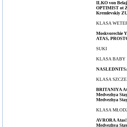
ILKO von Bela
OPTIMIST ot Z
Kremlevskiy 
KLASA WET
Moskvorechie
ATAS, PROSTO 
SUKI
KLASA BABY
NASLEDNITSA
KLASA SZCZE
BRITANIYA At
Medvezhya St
Medvezhya St
KLASA MŁOD
AVRORA Atas!
Medvezhya S