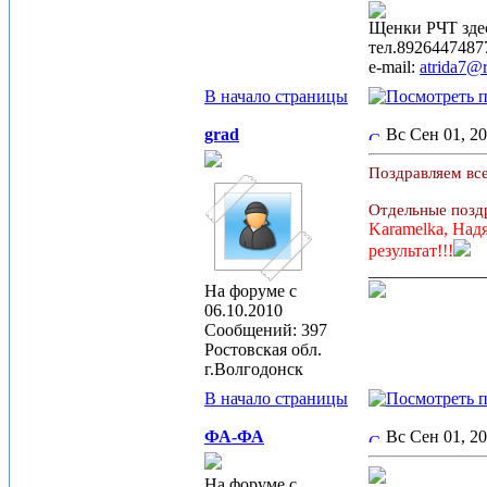
Щенки РЧТ зде
тел.89264474877
e-mail:
atrida7@r
В начало страницы
grad
Вс Сен 01, 2
Поздравляем вс
Отдельные позд
Karamelka, Над
результат!!!
_____________
На форуме с
06.10.2010
Сообщений: 397
Ростовская обл.
г.Волгодонск
В начало страницы
ФА-ФА
Вс Сен 01, 2
На форуме с