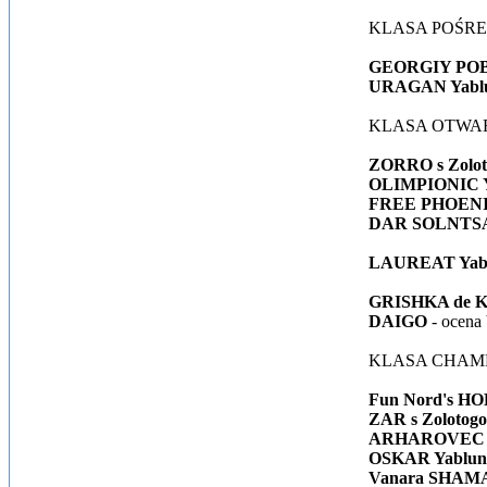
KLASA POŚR
GEORGIY POB
URAGAN Yablun
KLASA OTWA
ZORRO s Zolot
OLIMPIONIC Ya
FREE PHOENI
DAR SOLNTSA i
LAUREAT Yablu
GRISHKA de 
DAIGO
- ocena
KLASA CHAM
Fun Nord's H
ZAR s Zolotog
ARHAROVEC s 
OSKAR Yablune
Vanara SHA