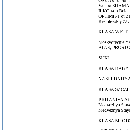
OSKAR Yablunevi
Vanara SHAMAN
ILKO von Belaja
OPTIMIST ot Zen
Kremlevskiy ZUB
KLASA WET
Moskvorechie YA
ATAS, PROSTO AT
SUKI
KLASA BABY
NASLEDNITSA M
KLASA SZCZE
BRITANIYA Atas!
Medvezhya Staya
Medvezhya Staya
KLASA MŁOD