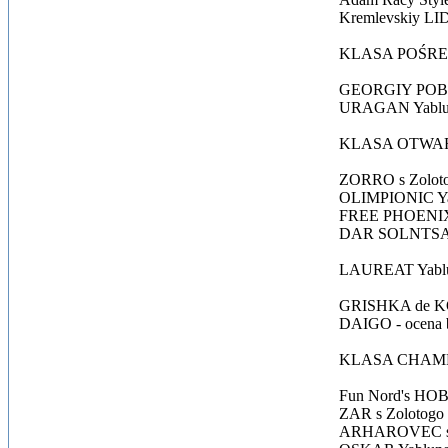
Kremlevskiy LI
KLASA POŚR
GEORGIY POBEDO
URAGAN Yablunev
KLASA OTWA
ZORRO s Zolotog
OLIMPIONIC Yabl
FREE PHOENIX 
DAR SOLNTSA iz 
LAUREAT Yablune
GRISHKA de KO
DAIGO - ocena 
KLASA CHAM
Fun Nord's HOB
ZAR s Zolotogo 
ARHAROVEC s Zo