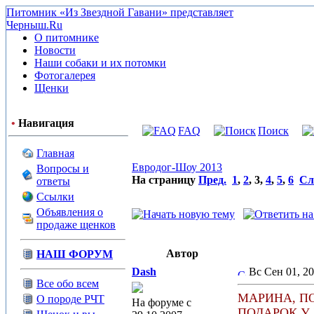
Питомник «Из Звездной Гавани» представляет
Черныш.Ru
О питомнике
Новости
Наши собаки и их потомки
Фотогалерея
Щенки
•
Навигация
FAQ
Поиск
Главная
Евродог-Шоу 2013
Вопросы и
На страницу
Пред.
1
,
2
,
3
,
4
,
5
,
6
Сл
ответы
Ссылки
Объявления о
продаже щенков
Автор
НАШ ФОРУМ
Dash
Вс Сен 01, 2
Все обо всем
МАРИНА, П
О породе РЧТ
На форуме с
ПОДАРОК У