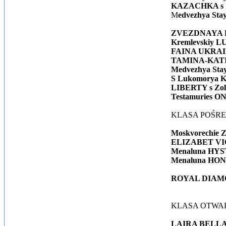
KAZACHKA s Z
M
edvezhya St
ZVEZDNAYA BE
Kremlevskiy 
FAINA UKRAINA
TAMINA-KATIA
Medvezhya S
S Lukomorya K
LIBERTY s Zol
Testamuries 
KLASA POŚR
Moskvorechie
ELIZABET VIC
Menaluna HY
Menaluna HO
ROYAL DIAMO
KLASA OTWA
LAIRA BELLA 