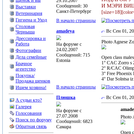
Щенок и вы
29.10.2007
И МЭРИ ВИЦ
Сообщений: 30
Выставки
Санкт-Петербург
[size=18]
[color
Ветеринария
Гигиена и Уход
В начало страницы
Столовая
amadeya
Вс Сен 01, 2
Черныша
Дрессировка и
Photo Agnese Zo
Работа
На форуме с
24.02.2007
Фотографии
Сообщений: 715
Дела семейные
Open class male
Estonia
1° CAC Zorro s 
Брачное
2° R/CAC Olimpi
агентство
3° Free Phoenix
Покупка/
4° Dar Solntsa iz
Продажа щенков
В начало страницы
Ищем хозяина!
Плюшка
Вс Сен 01, 2
А судьи кто?
Галерея
amade
На форуме с
Голосования
27.07.2008
Photo 
Поиск по форуму
Сообщений: 6823
Обратная связь
Самара
Open c