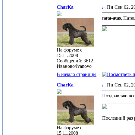
CharKa
Пн Сен 02, 
nata-atas
, Ната
_____________
На форуме с
15.11.2008
Сообщений: 3612
Иваново/Ivanovo
В начало страницы
CharKa
Пн Сен 02, 
Поздравляю все
_____________
Последний раз р
На форуме с
15.11.2008