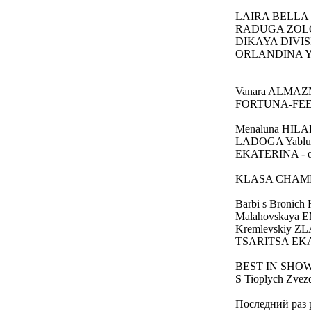
LAIRA BELLA Ma
RADUGA ZOLOTO
DIKAYA DIVISIA 
ORLANDINA Yablu
Vanara ALMAZN
FORTUNA-FEERIA
Menaluna HILAR
LADOGA Yablunev
EKATERINA - oc
KLASA CHAM
Barbi s Bronic
Malahovskaya E
Kremlevskiy ZL
TSARITSA EKATER
BEST IN SHOW i
S Tioplych Zve
Последний раз р