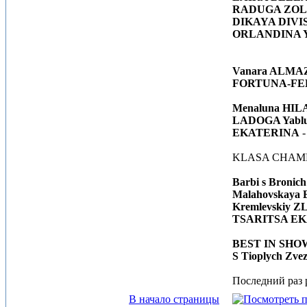
RADUGA ZOLO
DIKAYA DIVISIA
ORLANDINA Ya
Vanara ALM
FORTUNA-FEER
Menaluna HI
LADOGA Yablun
EKATERINA
-
KLASA CHAM
Barbi s Bron
Malahovskay
Kremlevskiy 
TSARITSA EKAT
BEST IN SHOW 
S Tioplych Zv
Последний раз р
В начало страницы