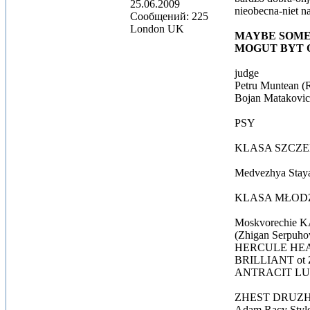
25.06.2009
nieobecna-niet n
Сообщений: 225
London UK
MAYBE SOME 
MOGUT BYT O
judge
Petru Muntean (R
Bojan Matakovi
PSY
KLASA SZCZE
Medvezhya Stay
KLASA MŁOD
Moskvorechie K
(Zhigan Serpuhov
HERCULE HEART
BRILLIANT ot Ze
ANTRACIT LUKO
ZHEST DRUZHBY
Adam Racy Styl