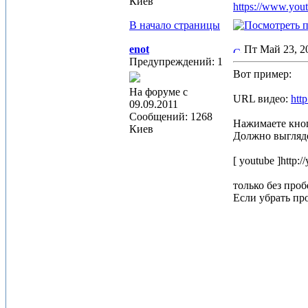
Киев
https://www.you
В начало страницы
enot
Пт Май 23, 
Предупреждений: 1
Вот пример:
На форуме с
URL видео:
htt
09.09.2011
Сообщений: 1268
Нажимаете кноп
Киев
Должно выгляде
[ youtube ]http:
только без проб
Если убрать про