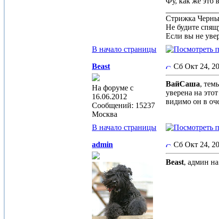
Фу, как же это 
_____________
Стрижка Черныш
Не будите спящу
Если вы не увер
В начало страницы
Beast
Сб Окт 24, 2
ВайСаша
, тем
На форуме с
уверена на этот
16.06.2012
видимо он в оч
Сообщений: 15237
Москва
В начало страницы
admin
Сб Окт 24, 2
Beast
, админ на