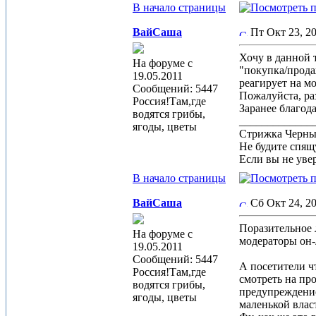
В начало страницы
ВайСаша
Пт Окт 23, 
Хочу в данной 
На форуме с
"покупка/прода
19.05.2011
реагирует на м
Сообщений: 5447
Пожалуйста, ра
Россия!Там,где
Заранее благода
водятся грибы,
_____________
ягоды, цветы
Стрижка Черныш
Не будите спящу
Если вы не увер
В начало страницы
ВайСаша
Сб Окт 24, 2
Поразительное 
На форуме с
модераторы он-
19.05.2011
Сообщений: 5447
А посетители ч
Россия!Там,где
смотреть на про
водятся грибы,
предупреждение.
ягоды, цветы
маленькой влас