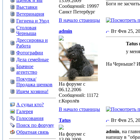
Щенок и вы
13.09.2009
Боги не засчит
Сообщений: 19997
Выставки
Санкт Петербург
Ветеринария
В начало страницы
Гигиена и Уход
Столовая
admin
Вт Фев 25, 
Черныша
Дрессировка и
Tatus 
Работа
у меня
Фотографии
Дела семейные
На Черныше? Ил
Брачное
агентство
Покупка/
На форуме с
Продажа щенков
06.12.2006
Ищем хозяина!
Сообщений: 11172
г.Королёв
А судьи кто?
В начало страницы
Галерея
Голосования
Tatus
Вт Фев 25, 
Поиск по форуму
admin
, на главн
Обратная связь
На форуме с
напишу в "обра
13.09.2009