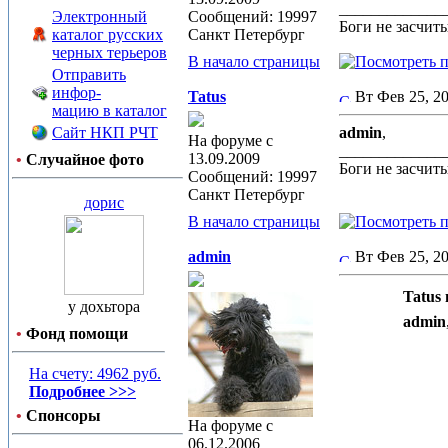
_____________
Электронный
Сообщений: 19997
Боги не засчит
каталог русских
Санкт Петербург
черных терьеров
В начало страницы
Отправить
инфор-
Tatus
Вт Фев 25, 
мацию в каталог
Сайт НКП РЧТ
admin
,
На форуме с
_____________
13.09.2009
•
Случайное фото
Боги не засчит
Сообщений: 19997
Санкт Петербург
дорис
В начало страницы
admin
Вт Фев 25, 
Tatus 
у дохьтора
admin
•
Фонд помощи
На счету: 4962 руб.
Подробнее >>>
•
Спонсоры
На форуме с
06.12.2006