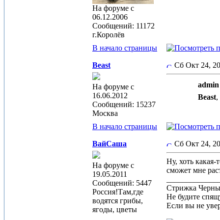
На форуме с
06.12.2006
Сообщений: 11172
г.Королёв
В начало страницы
Beast
Сб Окт 24, 2
admin 
На форуме с
16.06.2012
Beast
,
Сообщений: 15237
Москва
В начало страницы
ВайСаша
Сб Окт 24, 2
Ну, хоть какая-
На форуме с
сможет мне раст
19.05.2011
_____________
Сообщений: 5447
Стрижка Черныш
Россия!Там,где
Не будите спящу
водятся грибы,
Если вы не увер
ягоды, цветы