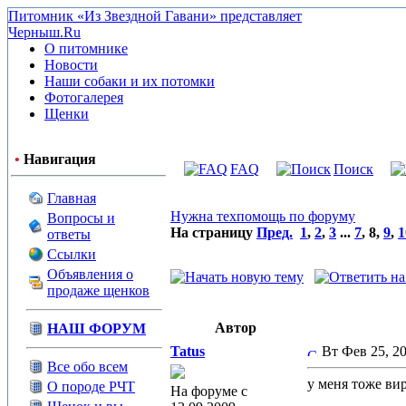
Питомник «Из Звездной Гавани» представляет
Черныш.Ru
О питомнике
Новости
Наши собаки и их потомки
Фотогалерея
Щенки
•
Навигация
FAQ
Поиск
Главная
Нужна техпомощь по форуму
Вопросы и
На страницу
Пред.
1
,
2
,
3
...
7
,
8
,
9
,
1
ответы
Ссылки
Объявления о
продаже щенков
Автор
НАШ ФОРУМ
Tatus
Вт Фев 25, 
Все обо всем
у меня тоже ви
О породе РЧТ
На форуме с
_____________