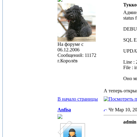
Тукко 
Админ 
status 
DEBU
SQL Er
На форуме с
06.12.2006
UPDATE
Сообщений: 11172
г.Королёв
Line : 
File : 
Оно мн
А теперь откры
В начало страницы
Anfisa
Чт Мар 10, 
admin 