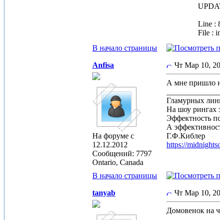
UPDATE
Line : 
File : 
В начало страницы
Anfisa
Чт Мар 10, 2
А мне пришло н
_____________
Гламурных лин
На шоу рингах 
Эффектность п
А эффективност
На форуме с
Г.Ф.Киблер
12.12.2012
https://midnight
Сообщений: 7797
Ontario, Canada
В начало страницы
tanyab
Чт Мар 10, 2
Домовенок на ч