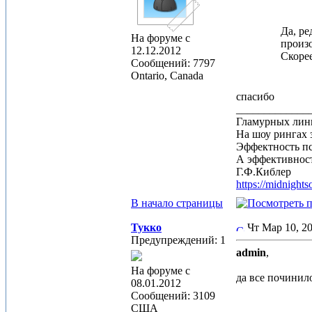
Да, ре
На форуме с
произо
12.12.2012
Скорее
Сообщений: 7797
Ontario, Canada
спасибо
_____________
Гламурных лин
На шоу рингах 
Эффектность п
А эффективност
Г.Ф.Киблер
https://midnight
В начало страницы
Тукко
Чт Мар 10, 
Предупреждений: 1
admin
,
На форуме с
да все починил
08.01.2012
Сообщений: 3109
США