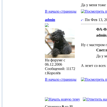
Да у меня тоже 
В начало страницы
admin
Пн Фев 13, 
ФА-ФА
admin
Ну с мастером 
Светл
Да у м
На форуме с
06.12.2006
А лезет со все
Сообщений: 11172
г.Королёв
В начало страницы
Страница
9
из
11