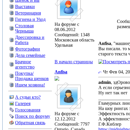
Щенок и вы
Выставки
Ветеринария
Гигиена и Уход
Сообще
На форуме с
Столовая
разме
08.06.2012
Черныша
Сообщений: 1348
Дрессировка и
Московская область
Работа
Anfisa
, "машин
Удельная
Вы писали. то 
Фотографии
старого текста
Дела семейные
Брачное
В начало страницы
агентство
Anfisa
Чт Фев 04, 2
Покупка/
Продажа щенков
admin
, здОров
Ищем хозяина!
А если серьезн
Ну нет так нет
А судьи кто?
_____________
Гламурных лин
Галерея
На шоу рингах 
Голосования
На форуме с
Эффектность п
Поиск по форуму
12.12.2012
А эффективност
Обратная связь
Сообщений: 7797
Г.Ф.Киблер
Ontario, Canada
https://midnight