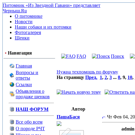
Питомник «Из Звездной Гавани» представляет
Черныш.Ru
О питомнике
Новости
Наши собаки и их потомки
Фотогалерея
Щенки
•
Навигация
FAQ
Поиск
Главная
Нужна техпомощь по форуму
Вопросы и
На страницу
Пред.
1
,
2
,
3
...
8
,
9
,
10
,
ответы
Ссылки
Объявления о
продаже щенков
Автор
НАШ ФОРУМ
ПашаБася
Чт Фев 04, 2
Все обо всем
О породе РЧТ
admin 