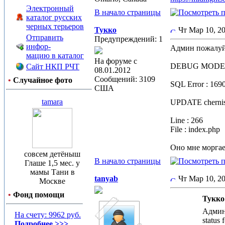
Электронный
В начало страницы
каталог русских
черных терьеров
Тукко
Чт Мар 10, 2
Отправить
Предупреждений: 1
инфор-
Админ пожалуйст
мацию в каталог
На форуме с
DEBUG MODE
Сайт НКП РЧТ
08.01.2012
Сообщений: 3109
•
Случайное фото
SQL Error : 1690
США
tamara
UPDATE chernis
Line : 266
File : index.php
Оно мне моргае
совсем детёныш
В начало страницы
Глаше 1,5 мес. у
мамы Тани в
tanyab
Чт Мар 10, 2
Москве
•
Фонд помощи
Тукко 
Админ 
На счету: 9962 руб.
status 
Подробнее >>>