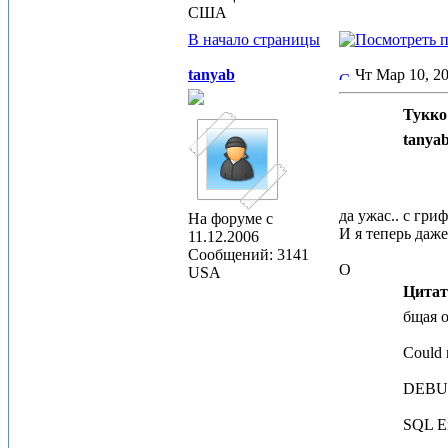
США
В начало страницы
tanyab
Чт Мар 10, 2
Тукко 
tanya
да ужас.. с гр
На форуме с
И я теперь даж
11.12.2006
Сообщений: 3141
О
USA
Цитат
бщая 
Could 
DEBU
SQL Er