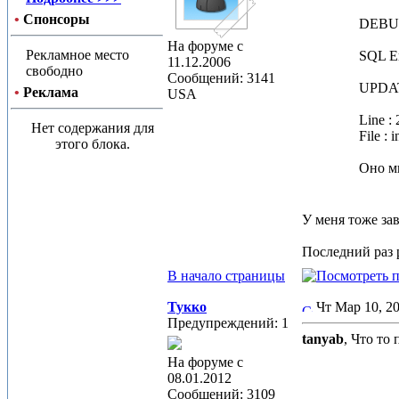
•
Спонсоры
DEBU
На форуме с
Рекламное место
SQL Er
11.12.2006
свободно
Сообщений: 3141
UPDATE
•
Реклама
USA
Line : 
Нет содержания для
File : 
этого блока.
Оно мн
У меня тоже за
Последний раз р
В начало страницы
Тукко
Чт Мар 10, 2
Предупреждений: 1
tanyab
, Что то
На форуме с
08.01.2012
Сообщений: 3109