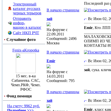
Последний раз р
Электронный
каталог русских
В начало страницы
черных терьеров
Отправить
зай
Вс Июн 02, 
инфор-
мацию в каталог
Emir
, Кто ЛПП
На форуме с
_____________
Сайт НКП РЧТ
22.09.2011
МАЛАХОВСК
Сообщений: 2496
•
Случайное фото
ОЛИМП ИЗ Ч
Москва
КОНТАКТЫ 89
Fenix-aKropotka
В начало страницы
Emir
Вс Июн 02, 
зай
, сука. кли
На форуме с
15 мес. в-ка
14.03.2011
Сабанеева. САС,
Сообщений: 795
Чемп.РКФ, Чемп.
РФОС
В начало страницы
•
Фонд помощи
зай
Вс Июн 02, 
На счету: 9962 руб.
Emir
, класс ка
Подробнее >>>