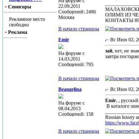
На форуме с
_____________
22.09.2011
•
Спонсоры
МАЛАХОВСК
Сообщений: 2496
ОЛИМП ИЗ Ч
Москва
Рекламное место
КОНТАКТЫ 89
свободно
В начало страницы
•
Реклама
Emir
Вс Июн 02, 
зай
, нет, не зн
На форуме с
завтра постара
14.03.2011
Сообщений: 795
В начало страницы
Beaugelina
Вс Июн 02, 
Emir
, , русс
На форуме с
В каталоге ош
08.04.2013
_____________
Сообщений: 158
Russian luxury a
https://www.face
В начало страницы