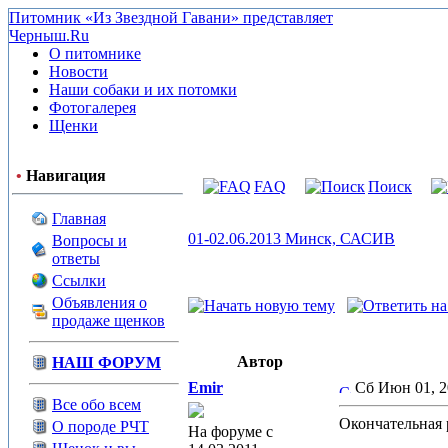
Питомник «Из Звездной Гавани» представляет
Черныш.Ru
О питомнике
Новости
Наши собаки и их потомки
Фотогалерея
Щенки
•
Навигация
FAQ
Поиск
Главная
01-02.06.2013 Минск, САСИВ
Вопросы и
ответы
Ссылки
Объявления о
продаже щенков
Автор
НАШ ФОРУМ
Emir
Сб Июн 01, 2
Все обо всем
Окончательная 
О породе РЧТ
На форуме с