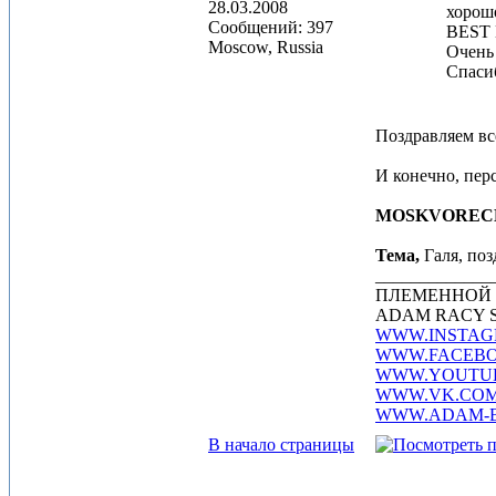
28.03.2008
хорошо
Сообщений: 397
BEST 
Moscow, Russia
Очень
Спасиб
Поздравляем вс
И конечно, пер
MOSKVORECHIE
Тема,
Галя, поз
_____________
ПЛЕМЕННОЙ 
ADAM RACY S
WWW.INSTAG
WWW.FACEBO
WWW.YOUTUB
WWW.VK.COM
WWW.ADAM-B
В начало страницы