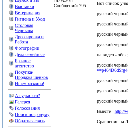
Щенок и вы
14.03.2011
Вот список уча
Сообщений: 795
Выставки
Ветеринария
русский черны
Гигиена и Уход
русский черный
Столовая
Черныша
русский черны
Дрессировка и
Работа
русский черн
Фотографии
Дела семейные
на видео - обе
Брачное
русский черны
агентство
v=p464D6dSrg4&
Покупка/
Продажа щенков
русский черн
Ищем хозяина!
русский черн
А судьи кто?
русский черны
Галерея
Голосования
Вместе -
http:/
Поиск по форуму
Обратная связь
Сравнение на 