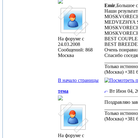
Emir
,Большое с
Наши результат
MOSKVORECHIE 
MEDVEZHYA ST
MOSKVORECHIE
MOSKVORECHI
На форуме с
BEST COUPLE-4
24.03.2008
BEST BREEDER 
Сообщений: 868
Очень понрави
Москва
Спасибо соседя
_____________
Только истинно
(Москва) +381 6
В начало страницы
тема
Вт Июн 04, 
Поздравляю за
_____________
Только истинно
(Москва) +381 6
На форуме с