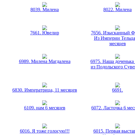
8039. Милена
8022. Милена
7661. Ювелир
7656. Изысканный Ф
Из Империи Тельца
месяцев
6989. Милена Магдалена
6975. Наша доченька
из Подольского Сув
6830. Императрица, 11 месяцев
6691.
6109. нам 6 месяцев
6072. Ласточка 6 мес
6016. Я тоже голосую!!!
6015. Первая выста