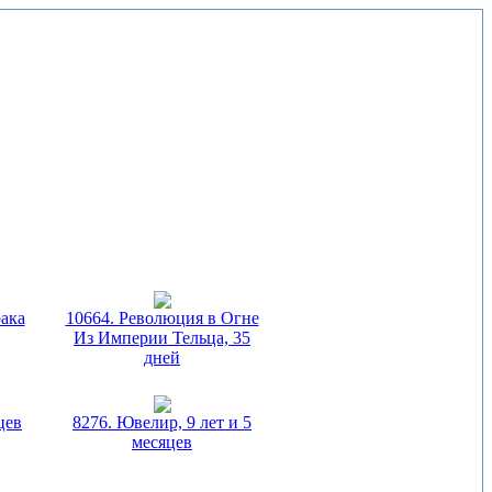
рака
10664. Революция в Огне
Из Империи Тельца, 35
дней
цев
8276. Ювелир, 9 лет и 5
месяцев