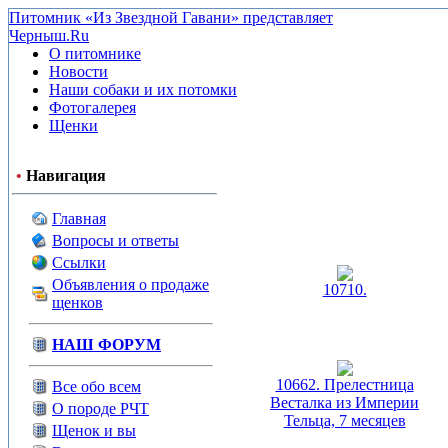
Питомник «Из Звездной Гавани» представляет
Черныш.Ru
О питомнике
Новости
Наши собаки и их потомки
Фотогалерея
Щенки
•
Навигация
Главная
Вопросы и ответы
Ссылки
Объявления о продаже
10710.
щенков
НАШ ФОРУМ
10662. Прелестница
Все обо всем
Весталка из Империи
О породе РЧТ
Тельца, 7 месяцев
Щенок и вы