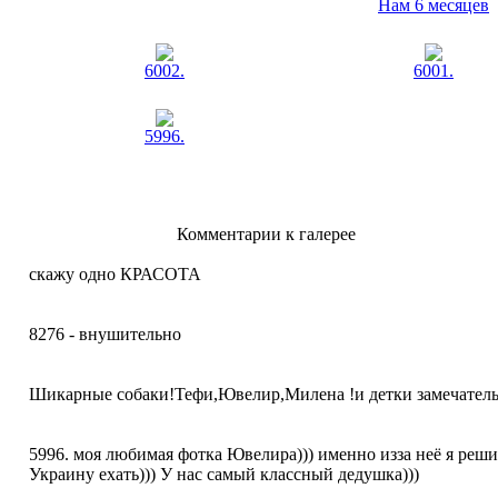
Нам 6 месяцев
6002.
6001.
5996.
Комментарии к галерее
скажу одно КРАСОТА
8276 - внушительно
Шикарные собаки!Тефи,Ювелир,Милена !и детки замечател
5996. моя любимая фотка Ювелира))) именно изза неё я реши
Украину ехать))) У нас самый классный дедушка)))