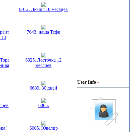
8012. Лючия 10 месяцев
рант
7643. наша Тефи
 13
 Тора
6925. Ласточка 12
енира
месяцев
User Info
•
6689. 30 дней
яцев
6065.
вка!
6005. Ювелир