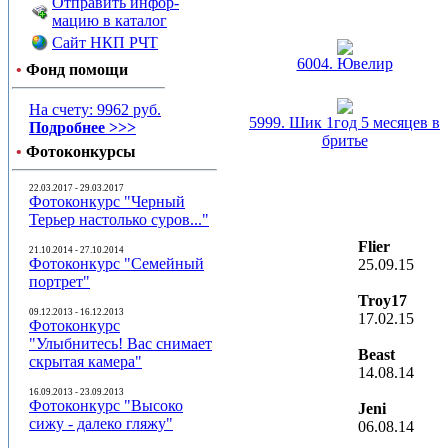
Отправить инфор-
мацию в каталог
Сайт НКП РЧТ
6004. Ювелир
•
Фонд помощи
На счету: 9962 руб.
5999. Шик 1год 5 месяцев в
Подробнее >>>
бритье
•
Фотоконкурсы
22.03.2017 - 29.03.2017
Фотоконкурс "Черный
Терьер настолько суров..."
Flier
21.10.2014 - 27.10.2014
Фотоконкурс "Семейный
25.09.15
портрет"
Troy17
09.12.2013 - 16.12.2013
17.02.15
Фотоконкурс
"Улыбнитесь! Вас снимает
Beast
скрытая камера"
14.08.14
16.09.2013 - 23.09.2013
Фотоконкурс "Высоко
Jeni
сижу - далеко гляжу"
06.08.14