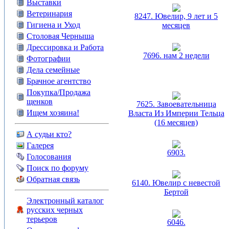
Выставки
Ветеринария
8247. Ювелир, 9 лет и 5
Гигиена и Уход
месяцев
Столовая Черныша
Дрессировка и Работа
7696. нам 2 недели
Фотографии
Дела семейные
Брачное агентство
Покупка/Продажа
щенков
7625. Завоевательница
Ищем хозяина!
Власта Из Империи Тельца
(16 месяцев)
А судьи кто?
Галерея
6903.
Голосования
Поиск по форуму
Обратная связь
6140. Ювелир с невестой
Бертой
Электронный каталог
русских черных
терьеров
6046.