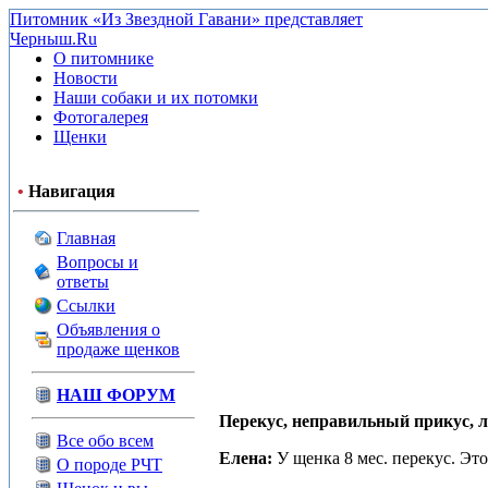
Питомник «Из Звездной Гавани» представляет
Черныш.Ru
О питомнике
Новости
Наши собаки и их потомки
Фотогалерея
Щенки
•
Навигация
Главная
Вопросы и
ответы
Ссылки
Объявления о
продаже щенков
НАШ ФОРУМ
Перекус, неправильный прикус, 
Все обо всем
Елена:
У щенка 8 мес. перекус. Эт
О породе РЧТ