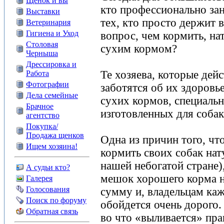
Щенок и вы
кто профессионально зан
Выставки
тех, кто просто держит 
Ветеринария
Гигиена и Уход
вопрос, чем кормить, на
Столовая
сухим кормом?
Черныша
Дрессировка и
Те хозяева, которые дей
Работа
Фотографии
заботятся об их здоровье
Дела семейные
сухих кормов, специаль
Брачное
изготовленных для собак
агентство
Покупка/
Продажа щенков
Одна из причин того, чт
Ищем хозяина!
кормить своих собак нат
нашей небогатой стране)
А судьи кто?
мешок хорошего корма н
Галерея
Голосования
сумму и, владельцам ка
Поиск по форуму
обойдется очень дорого.
Обратная связь
во что «выливается» пр