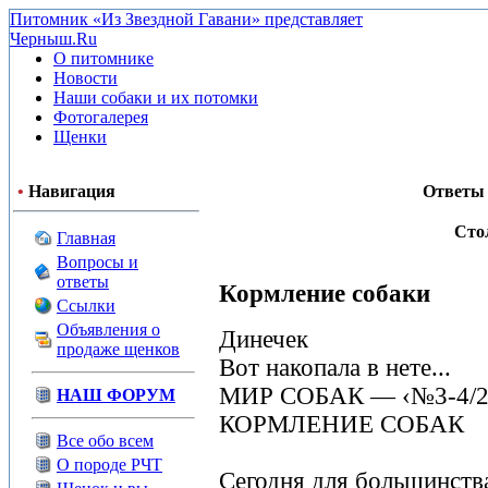
Питомник «Из Звездной Гавани» представляет
Черныш.Ru
О питомнике
Новости
Наши собаки и их потомки
Фотогалерея
Щенки
•
Навигация
Ответы 
Сто
Главная
Вопросы и
ответы
Кормление собаки
Ссылки
Объявления о
Динечек
продаже щенков
Вот накопала в нете...
МИР СОБАК — ‹№3-4/2
НАШ ФОРУМ
КОРМЛЕНИЕ СОБАК
Все обо всем
О породе РЧТ
Сегодня для большинства