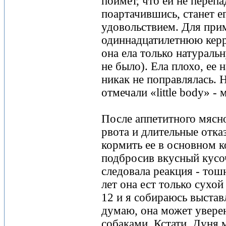
поймет, что ей не перепа
поартачившись, станет е
удовольствием. Для при
одиннадцатилетнюю керр
она ела только натураль
не было). Ела плохо, ее 
никак не поправлялась. 
отмечали «little body» - 
После аппетитного мясно
рвота и длительные отка
кормить ее в основном к
подбросив вкусный кусоч
следовала реакция - тошн
лет она ест только сухой
12 и я собираюсь выставл
думаю, она может увере
собаками. Кстати, Дуня 