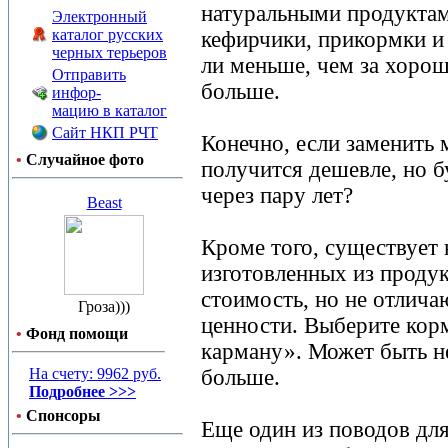
натуральными продуктам
Электронный
каталог русских
кефирчики, прикормки и 
черных терьеров
ли меньше, чем за хорош
Отправить
больше.
инфор-
мацию в каталог
Сайт НКП РЧТ
Конечно, если заменить 
•
Случайное фото
получится дешевле, но б
через пару лет?
Beast
Кроме того, существует 
изготовленных из проду
стоимость, но не отлича
Гроза)))
ценности. Выберите кор
•
Фонд помощи
карману». Может быть н
На счету: 9962 руб.
больше.
Подробнее >>>
•
Спонсоры
Еще один из поводов для 