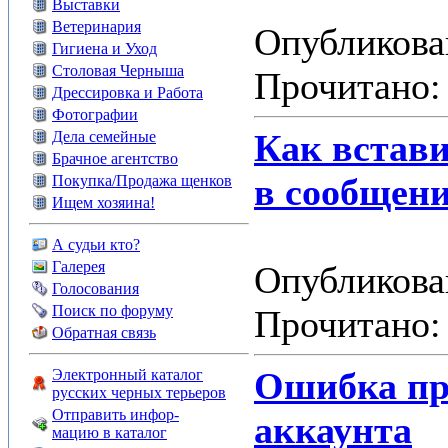
Выставки
Ветеринария
Опубликован
Гигиена и Уход
Столовая Черныша
Прочитано: 
Дрессировка и Работа
Фотографии
Как встави
Дела семейные
Брачное агентство
в сообщен
Покупка/Продажа щенков
Ищем хозяина!
А судьи кто?
Галерея
Опубликован
Голосования
Поиск по форуму
Прочитано: 
Обратная связь
Ошибка пр
Электронный каталог
русских черных терьеров
Отправить инфор-
аккаунта
мацию в каталог