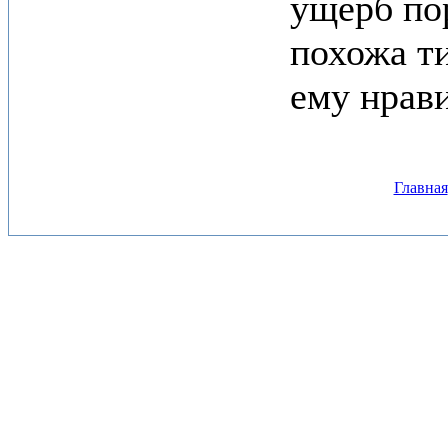
ущерб по
похожа т
ему нрави
Главная