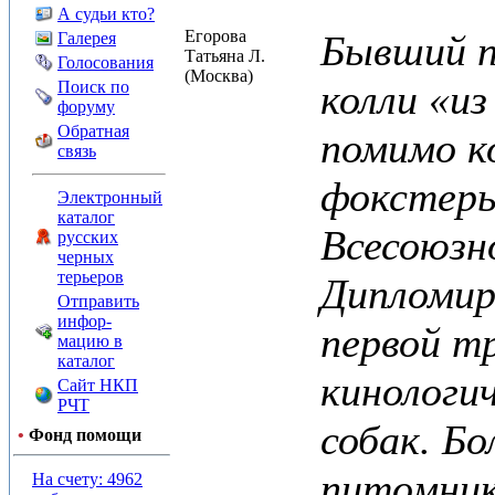
А судьи кто?
Егорова
Бывший п
Галерея
Татьяна Л.
Голосования
(Москва)
колли «и
Поиск по
форуму
Обратная
помимо к
связь
фокстерь
Электронный
каталог
Всесоюзно
русских
черных
терьеров
Дипломир
Отправить
инфор-
первой т
мацию в
каталог
кинологич
Сайт НКП
РЧТ
собак. Бо
•
Фонд помощи
питомник
На счету: 4962