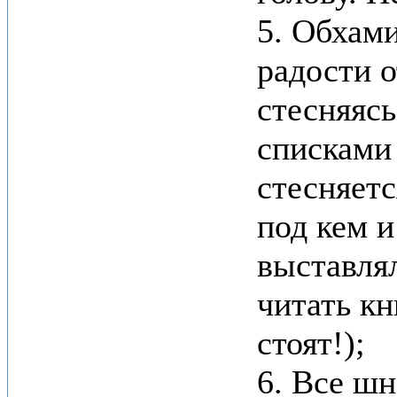
5. Обхами
радости о
стесняясь
списками
стесняетс
под кем и
выставлял
читать кн
стоят!);
6. Все шн