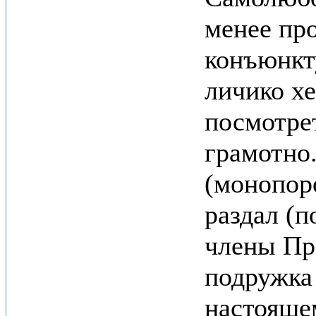
менее про
конъюнкт
личико хе
посмотрет
грамотно.
(монопоро
раздал (п
члены Пр
подружка
настояще