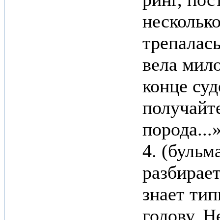
несколько
трепалась
вела мило
конце суд
получайт
порода...
4. (бульм
разбирае
знает ти
голову. Н