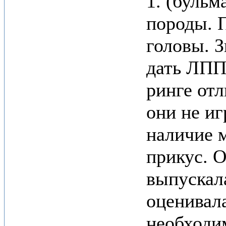
1. (бульм
породы. 
головы. 
дать ЛПП
ринге отл
они не иг
наличие 
прикус. О
выпускала
оценивала
необходи