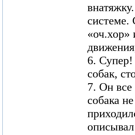
внатяжку.
системе. 
«оч.хор» 
движения
6. Супер!
собак, ст
7. Он все
собака не
приходило
описывал 