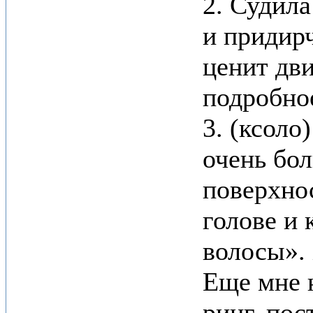
2. Судила
и придир
ценит дв
подробное
3. (ксоло
очень бол
поверхнос
голове и
волосы». 
Еще мне 
ринг, пос