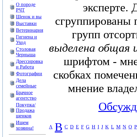
эксперте. 
О породе
РЧТ
Щенок и вы
сгруппированы п
Выставки
Ветеринария
групп отсор
Гигиена и
Уход
выделена общая 
Столовая
Черныша
шрифтом - мне
Дрессировка
и Работа
скобках помечен
Фотографии
Дела
мнение владе
семейные
Брачное
агентство
Обсужд
Покупка/
Продажа
щенков
Ищем
B
A
C
D
E
F
G
H
I
J
K
L
M
N
O
P
хозяина!