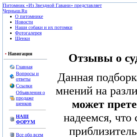
Питомник «Из Звездной Гавани» представляет
Черныш.Ru
О питомнике
Новости
Наши собаки и их потомки
Фотогалерея
Щенки
•
Навигация
Отзывы о суд
Главная
Данная подборк
Вопросы и
ответы
Ссылки
мнений на разл
Объявления о
продаже
может прете
щенков
надеемся, что
НАШ
ФОРУМ
приблизитель
Все обо всем