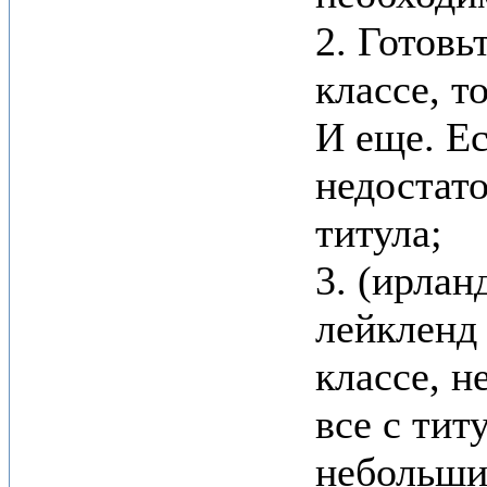
2. Готовь
классе, т
И еще. Ес
недостато
титула;
3. (ирлан
лейкленд 
классе, н
все с тит
небольши