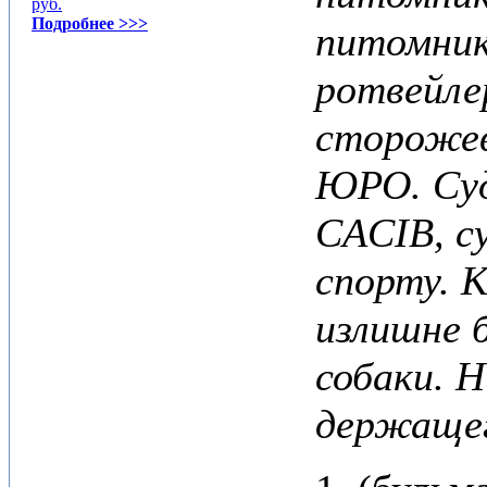
руб.
Подробнее >>>
питомник
ротвейле
сторожев
ЮРО. Суд
CACIB, с
спорту. К
излишне 
собаки. 
держащег