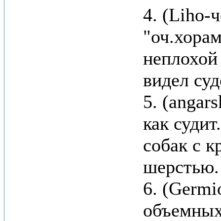
4. (Liho-
"оч.хорам
неплохой 
видел суд
5. (angar
как судит
собак с к
шерстью.
6. (Germ
объемных