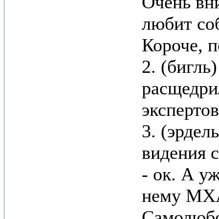
Очень вни
любит со
Короче, 
2. (бигль
расщедрил
экспертов
3. (эрдел
видения с
- ок. А у
нему МХА
Самолюбов