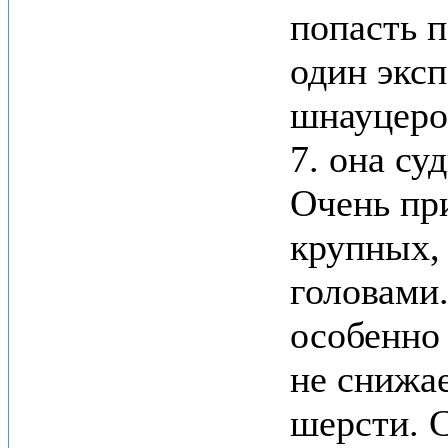
попасть п
один эксп
шнауцеров
7. она су
Очень пр
крупных,
головами
особенно 
не снижа
шерсти. С