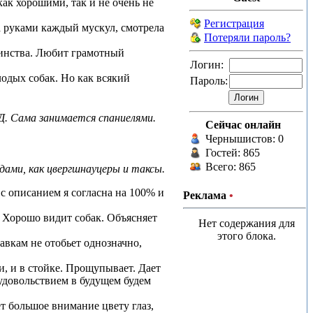
ак хорошими, так и не очень не
Регистрация
а руками каждый мускул, смотрела
Потеряли пароль?
оинства. Любит грамотный
Логин:
лодых собак. Но как всякий
Пароль:
РД. Сама занимается спаниелями.
Сейчас онлайн
Чернышистов: 0
Гостей: 865
Всего: 865
ами, как цвергшнауцеры и таксы.
с описанием я согласна на 100% и
Реклама
•
 Хорошо видит собак. Объясняет
Нет содержания для
этого блока.
авкам не отобьет однозначно,
, и в стойке. Прощупывает. Дает
 удовольствием в будущем будем
т большое внимание цвету глаз,