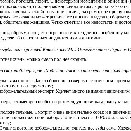
натомию, погонять любит. С некоторыми моментами в описании (к
е показалось, что под ней можно хендлингом дырочки замазать;
тались довольны судейством, описание дала грамотное прощупал
орзых это отчасти может решить все (мнение владельца борзых);
ая, общительная женщина. Четко отметила все недостатки и дост
о, по-доброму, прощает погрешности в хендлинге, особенно у мо
т уделяет большое значение движениям и анатомии.
клуба, вл. чернышей Классик из РМ. и Обыкновенного Героя из 
отная очень, можно смело под нее сходить!
усских той-терьеров «Хайсэт». Также занимается такими пород
ельная женщина. Давала большие развернутые описания, причем 
нствам и по недостаткам;
доброжелательный эксперт. Уделяет много внимания движениям.
сперт, рекомендую особенно рекомендую новичкам, охоту к выст
 положительные. Смотрит очень внимательно собак и в движении
ание и объясняет свой выбор. С описанием на 100% согласна. С
ртизу;
удит строго, но доброжелательно, считает все зубы сама. Уделяе