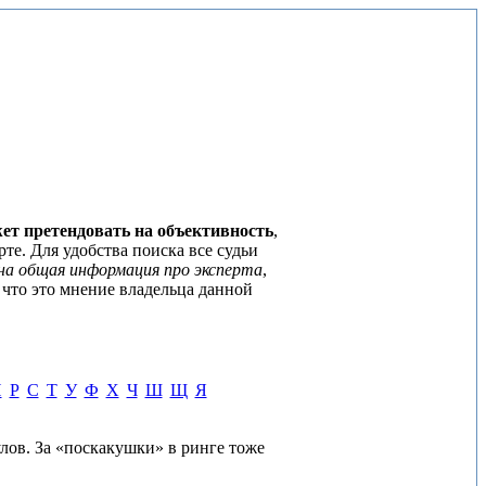
ет претендовать на объективность
,
те. Для удобства поиска все судьи
на общая информация про эксперта
,
 что это мнение владельца данной
П
Р
С
Т
У
Ф
Х
Ч
Ш
Щ
Я
лов. За «поскакушки» в ринге тоже