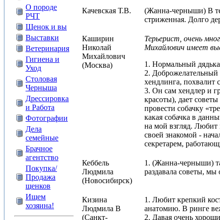
О породе
Качевская Т.В.
(Жанна-черныши) В те
РЧТ
стриженная. Долго дер
Щенок и вы
Выставки
Каширин
Терьерист, очень мно
Николай
Михайлович имеет выс
Ветеринария
Михайлович
Гигиена и
1. Нормальный дядька
(Москва)
Уход
2. Доброжелательный 
Столовая
хендлинга, похвалит 
Черныша
3. Он сам хендлер и г
Дрессировка
красоты), дает советы
и Работа
провести собачку «тре
какая собачка в данны
Фотографии
на мой взгляд. Любит
Дела
своей знакомой - нача
семейные
секретарем, работающ
Брачное
агентство
Кеббель
1. (Жанна-черныши) т
Покупка/
Людмила
раздавала советы, мы 
Продажа
(Новосибирск)
щенков
Ищем
Кизина
1. Любит крепкий кос
хозяина!
Людмила В
анатомию. В ринге ве
(Санкт-
2. Давая очень хороши