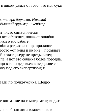
 диком ужасе от того, что моя сука
, теперь йорками. Николай
 бывший груммер и хендлер.
ит чисто символически;
а все объяснит, покажет ошибки
ики о его работе;
обаки (стрижка и пр. придание
росто «от меня и ко мне», посылает
 к экстерьеру не предъявляет,
па, а вот это собачка более породна,
цо в тени деревьев в перерыве со
чку под его экспертизой) и
бегали по полкружочка. Щедро
е внимание на темперамент, видит
ь надо было лица владельцев, в