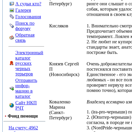
А судьи кто?
Петербург)
ринге они слышат о с
собак, которым удалос
Галерея
отношения в своем клу
Голосования
Поиск по
Кисляков
1. Внимательно смотр
форуму
Предпочитает объемны
Обратная
темперамент. Лоялен 
связь
2. Не любит не купиро
стандарты знает, анат
построже быть.
Электронный
каталог
русских
Князев Сергей
Очень доброжелательн
черных
П
постеснялся поставить
терьеров
(Новосибирск)
Единственное - его эк
любимых - он все полн
Отправить
проверяет нервуху все
инфор-
помню точно), которая
мацию в
каталог
Коваленко
Владелец всемирно из
Сайт НКП
Марина
РЧТ
1. (ira-pro-черныши) 
(Санкт-
•
Фонд помощи
2. (Юпитер-черныши) п
Петербург)
согласна, в породе не
На счету: 4962
3. (NordPride-черныш