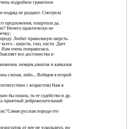
Очень подробное грамотное
м подряд не раздают. Смотрела
его предложения, пощупала да,
ете? Ничего практически не
оечку;
 породу. Любит правильную шерсть.
сего - шерсти, глаз, пасти. Дает
 Нам очень понравилась.
бъясняет все достоинства и
вижения. немцев,азиатов и кавказов
она слепая, либо... Вобщем я второй
соответствии с возрастом) Нам в
ьно бы пошла, тк ее судейство в др.
она приятный доброжелательный
ала:"Самая русская порода-это
едостаток от нее не ускользнул, но