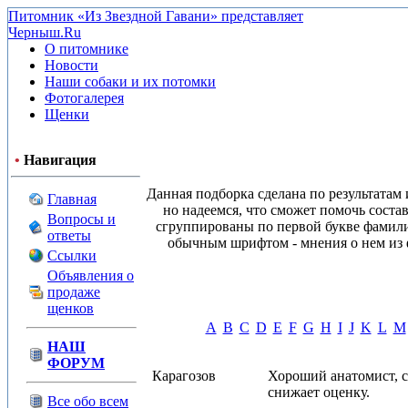
Питомник «Из Звездной Гавани» представляет
Черныш.Ru
О питомнике
Новости
Наши собаки и их потомки
Фотогалерея
Щенки
•
Навигация
Данная подборка сделана по результатам
Главная
но надеемся, что сможет помочь соста
Вопросы и
сгруппированы по первой букве фамили
ответы
обычным шрифтом - мнения о нем из ф
Ссылки
Объявления о
продаже
щенков
A
B
C
D
E
F
G
H
I
J
K
L
M
НАШ
ФОРУМ
Карагозов
Хороший анатомист, с
снижает оценку.
Все обо всем