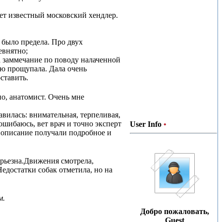
яет известный московский хендлер.
 было предела. Про двух
евнятно;
а заммечание по поводу налаченной
сю прощупала. Дала очень
ставить.
но, анатомист. Очень мне
авилась: внимательная, терпеливая,
ошибаюсь, вет врач и точно эксперт
User Info
•
 описание получали подробное и
ерьезна.Движения смотрела,
Недостатки собак отметила, но на
м.
Добро пожаловать,
Guest