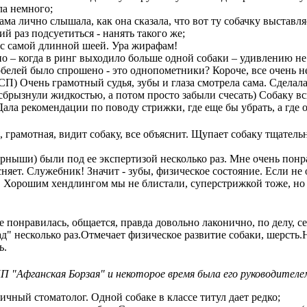
ла немного;
ама лично слышала, как она сказала, что вот ту собачку выставл
й раз подсуетиться - нанять такого же;
 с самой длинной шеей. Ура жирафам!
но – когда в ринг выходило больше одной собаки – удивлению не
белей было спрошено - это однопометники? Короче, все очень н
П) Очень грамотный судья, зубы и глаза смотрела сама. Сделал
 сбрызнули жидкостью, а потом просто забыли счесать) Собаку в
ала рекомендации по поводу стрижки, где еще бы убрать, а где о
 грамотная, видит собаку, все объяснит. Щупает собаку тщатель
ерныши) были под ее экспертизой несколько раз. Мне очень понр
няет. Служебник! Значит - зубы, физическое состояние. Если не 
. Хорошим хендлингом мы не блистали, суперстрижкой тоже, но
 понравилась, общается, правда довольно лаконично, по делу, с
д" несколько раз.Отмечает физическое развитие собаки, шерсть.
ь.
 "Афганская Борзая" и некоторое время была его руководителе
чный стоматолог. Одной собаке в классе титул дает редко;