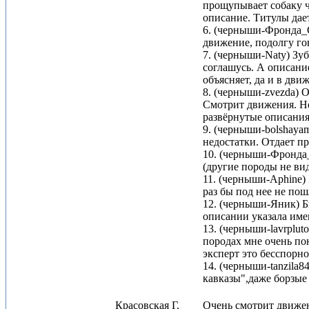
прощупывает собаку ч
описание. Титулы дае
6. (черныши-Фронда_С
движение, подолгу г
7. (черныши-Naty) Зуб
соглашусь. А описани
объясняет, да и в дви
8. (черныши-zvezda) О
Смотрит движения. Не
развёрнутые описания
9. (черныши-bolshayam
недостатки. Отдает п
10. (черныши-Фронда_
(другие породы не вид
11. (черныши-Aphine) 
раз бы под нее не пош
12. (черныши-Яник) Б
описании указала име
13. (черныши-lavrplut
породах мне очень по
эксперт это бесспорно
14. (черныши-tanzila8
кавказы",даже борзые 
Красовская Г.
Очень смотрит движен