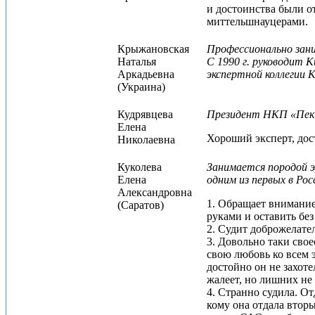
и достоинства были от
миттельшнауцерами.
Крыжановская
Профессионально зани
Наталья
С 1990 г. руководит
Аркадьевна
экспертной коллегии К
(Украина)
Кудрявцева
Президент НКП «Пеки
Елена
Хороший эксперт, дост
Николаевна
Куколева
Занимается породой э
Елена
одним из первых в Рос
Александровна
1. Обращает внимание 
(Саратов)
руками и оставить без 
2. Судит доброжелате
3. Довольно таки сво
свою любовь ко всем э
достойно он не захоте
жалеет, но лишних не 
4. Странно судила. От
кому она отдала вторы