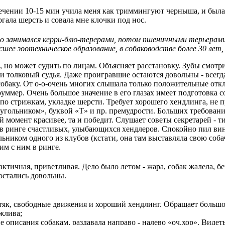
чении 10-15 мин учила меня как триммингуют черныша, и была в
гала шерсть и совала мне клочки под нос.
го занимался керри-блю-терерами, потом пшеничными терьерами
шее зоотехническое образование, в собаководстве более 30 лет,
, но может судить по лицам. Объясняет расстановку. Зубы смотр
и толковый судья. Даже проигравшие остаются довольны - всегд
собаку. От о-о-очень многих слышала только положительные откл
руммер. Очень большое значение в его глазах имеет подготовка с
 по стрижкам, укладке шерсти. Требует хорошего хендлинга, не п
угольником», буквой «Т» и пр. премудрости. Больших требований
й момент красивее, та и победит. Слушает советы секретарей - ти
 в ринге счастливых, улыбающихся хендлеров. Спокойно пил вин
льником одного из клубов (кстати, она там выставляла свою соба
им с ним в ринге.
актичная, приветливая. Дело было летом - жара, собак жалела, 
остались довольны.
тяк, свободные движения и хороший хендлинг. Обращает большо
жлива;
е описания собакам, раздавала направо - налево «оч.хор». Видет