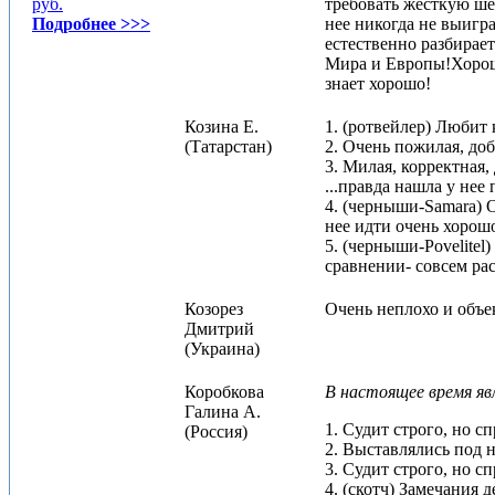
руб.
требовать жесткую ше
Подробнее >>>
нее никогда не выигр
естественно разбирае
Мира и Европы!Хорошо
знает хорошо!
Козина Е.
1. (ротвейлер) Любит
(Татарстан)
2. Очень пожилая, доб
3. Милая, корректная
...правда нашла у нее
4. (черныши-Samara) 
нее идти очень хорошо
5. (черныши-Povelitel
сравнении- совсем рас
Козорез
Очень неплохо и объе
Дмитрий
(Украина)
Коробкова
В настоящее время яв
Галина А.
1. Судит строго, но с
(Россия)
2. Выставлялись под н
3. Судит строго, но с
4. (скотч) Замечания 