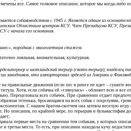
мечены все. Самое толковое описание, которое мы когда-либо по
мается собаководством с 1945 г. Является одним из основателе
 Киевским Областным центром КСУ. Член Президиума КСУ, Прези
СУ с начала его основания.
нес», породник с многолетним стажем.
аточно лояльная, внимательная, культурная.
рдельтерьер и шотландский терьер (скотч-терьер), владелец пи
сии заводчиков, кто импортировал эрделей из Америки и Финлянд
на правильные движения (если пес в ринге не идет – сушите весл
титула. Хотя, если собачка ей «глянулась» - оближет всю и все от
льно. Перецеловала всех собачек. При сравнении отдает предпоч
еобразная тетенька, бросающаяся на всех собак с поцелуями, гр
кспонентам. С нашим братом-скотчем она затеяла веселую игру в
л. Но описания, по крайней мере, по терьерам и бульмастифам д
дает;
давала первые места на сравнении тем собакам, у которых описан
е и третьи места. То есть, при описании находила кучу недостатк