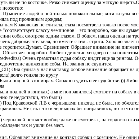
уть ли не по косточке. Резко снижает оценку за мягкую шерсть.
т неохотно;
П) мнение людей о ней только положительные, хотя титулы все
оняла под проливным дождем;
ы нам Краковская не считала, глаза посмотрела только после мо
е "соответствует классу чемпионов"- это подробно, как вы дума
жении собак смотрела одним глазом. В общем, наша оценка на тр
чень доброжелательная, но вместе с тем - строга. Хорошо знает
 торопится.Думает. Сравнивает. Обращает внимание на пигмент в
. Объясняет подробно. Любит единение хендлера с экспонентом.
edveditsa) Очень грамотная судья собаку видит еще за рингом. О
редпочтение движению собы. На звания не скупится.
СП) Она судила у нас выставку, особое внимание обращает на д
ела) долго гоняла по кругу.
Были под ней в юниорах. Сложно судить о ее судействе:))) Либо 
ла.
ыли под ней в юниках) а мне понравилось) смотрит на собаку в 
нно те недостатки, что были)
o) Под Краковской Л.В с чернышами никогда не была, но обязател
нравилось. Не факт что в чернышах бы понравилось, но то что 
.
4) чернышей незнает вообще даже не смотрела , на гордости сказ
обалдели так и ушли без мест.
ия. Обращает внимание на контакт собаки с хозяином. Не один н