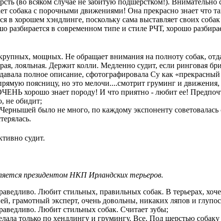
рсть (во всяком случае не забитую подшерстком!). Внимательно 
ает собака с порочными движениями! Она прекрасно знает что та
тся в хорошем хэндлинге, поскольку сама выставляет своих соба
 разбирается в современном типе и стиле РЧТ, хорошо разбира
 крупных, мощных. Не обращает внимания на полноту собак, от
рая, лояльная. Держит колли. Медленно судит, если ринговая бри
, давала полное описание, сфотографировала Су как «прекрасны
 прямую поясницу, но это мелочи....смотрит груминг и движения
ОЧЕНЬ хорошо знает породу! И что приятно - любит ее! Предпоч
, не обидит;
) Чернышей было не много, по каждому экспоненту советовалась 
терялась.
ктивно судит.
ляется президентом НКП Ирландских терьеров.
праведливо. Любит стильных, правильных собак. В терьерах, хоче
ей, грамотный эксперт, очень довольны, никаких ляпов и глупос
праведливо. Любит стильных собак. Считает зубы;
делала только по хендлингу и грумингу. Все. Под шерстью собаку