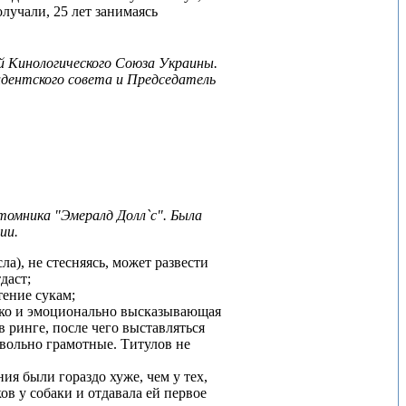
лучали, 25 лет занимаясь
й Кинологического Союза Украины.
дентского совета и Председатель
томника "Эмералд Долл`c". Была
ии.
а), не стесняясь, может развести
даст;
тение сукам;
омко и эмоционально высказывающая
 ринге, после чего выставляться
овольно грамотные. Титулов не
ия были гораздо хуже, чем у тех,
ов у собаки и отдавала ей первое