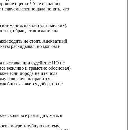
хорошие оценки! А те из наших
т недвусмысленно дала понять, что
 внимания, как он судит мелких).
рстью, обращает внимание на
акой ходить не стоит. Адекватный,
икаты раскидывал, но мог бы и
на выставке при судействе НО не
 все вежливо и грамотно обосновал).
даже если порода не из числа
же. Плюс очень нравится -
лужебных - кажется добер, но не
е сколы все разглядит, хотя, я
ого смотреть зубную систему,