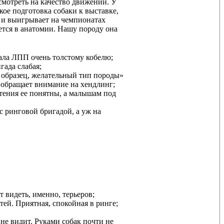
смотреть на качество движений. У
кое подготовка собаки к выставке,
к и выигрывает на чемпионатах
ется в анатомии. Нашу породу она
дала ЛПП очень толстому кобелю;
гада слабая;
й образец, желательный тип породы»
, обращает внимание на хендлинг;
тения ее понятны, а малышам под
с ринговой бригадой, а уж на
т видеть, именно, терьеров;
тей. Приятная, спокойная в ринге;
 не видит. Руками собак почти не