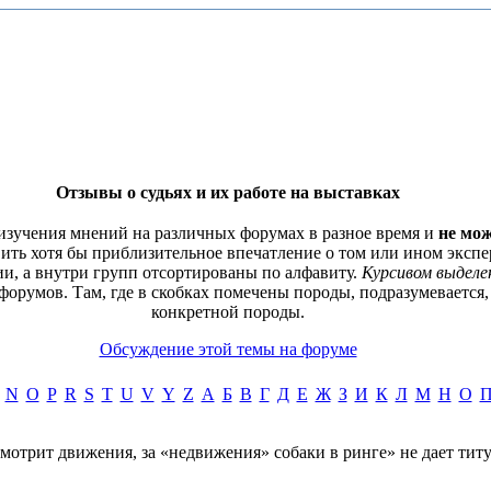
Отзывы о судьях и их работе на выставках
 изучения мнений на различных форумах в разное время и
не мож
вить хотя бы приблизительное впечатление о том или ином экспер
и, а внутри групп отсортированы по алфавиту.
Курсивом выделе
орумов. Там, где в скобках помечены породы, подразумевается,
конкретной породы.
Обсуждение этой темы на форуме
N
O
P
R
S
T
U
V
Y
Z
А
Б
В
Г
Д
Е
Ж
З
И
К
Л
М
Н
О
мотрит движения, за «недвижения» собаки в ринге» не дает титу