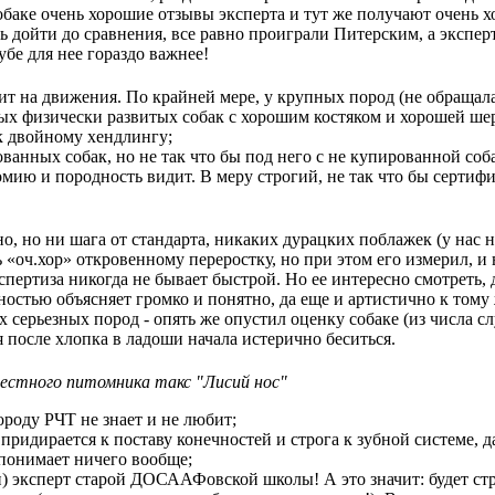
обаке очень хорошие отзывы эксперта и тут же получают очень 
ь дойти до сравнения, все равно проиграли Питерским, а экспер
бе для нее гораздо важнее!
ит на движения. По крайней мере, у крупных пород (не обращала
х физически развитых собак с хорошим костяком и хорошей ше
к двойному хендлингу;
ванных собак, но не так что бы под него с не купированной соб
омию и породность видит. В меру строгий, не так что бы сертиф
о, но ни шага от стандарта, никаких дурацких поблажек (у нас 
 «оч.хор» откровенному переростку, но при этом его измерил, и
спертиза никогда не бывает быстрой. Но ее интересно смотреть, 
остью объясняет громко и понятно, да еще и артистично к тому 
х серьезных пород - опять же опустил оценку собаке (из числа с
 после хлопка в ладоши начала истерично беситься.
вестного питомника такс "Лисий нос"
породу РЧТ не знает и не любит;
ридирается к поставу конечностей и строга к зубной системе, даж
 понимает ничего вообще;
и) эксперт старой ДОСААФовской школы! А это значит: будет стр