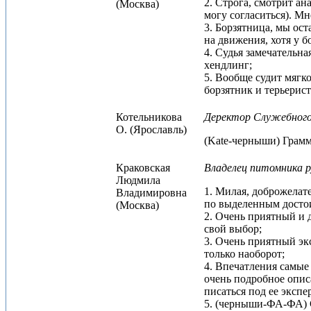
2. Строга, смотрит а
(Москва)
могу согласиться). Мн
3. Борзятница, мы ос
на движения, хотя у б
4. Судья замечательн
хендлинг;
5. Вообще судит мягк
борзятник и терьерис
Котельникова
Деректор Служебного 
О. (Ярославль)
(Kate-черныши) Грамм
Краковская
Владелец питомника р
Людмила
1. Милая, доброжелат
Владимировна
по выделенным достои
(Москва)
2. Очень приятный и 
свой выбор;
3. Очень приятный эк
только наоборот;
4. Впечатления самые
очень подробное опис
писаться под ее экспе
5. (черныши-ФА-ФА) С