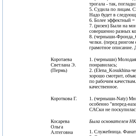
трогала - так, поглади
5. Судила по лицам. С
Надо будет в следующи
6. Более эффектный =
7. (ризен) Были на мо
совершенно разных ко
8. (черныши-Фронда_С
челки. (перед рингом
грамотное описание. Д
Коротаева
1. (черныши) Молодая,
Светлана Э.
понравилась;
(Пермь)
2. (Elena_Kosukhina-ч
хорошо смотрит, объяс
по рабочим качествам
качественное.
Короткова Г.
1. (черныши-Naty) Мне
особенно "вперед-наза
САСки не поскупилас
Косарева
Была основателем НКП
Ольга
1. Служебница. Фанати
Алтеговна