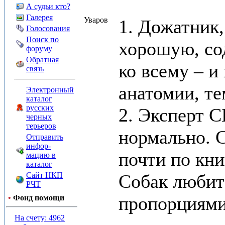
А судьи кто?
Галерея
Уваров
1. Дожатник
Голосования
Поиск по
хорошую, со
форуму
Обратная
ко всему – и
связь
анатомии, те
Электронный
каталог
русских
2. Эксперт С
черных
терьеров
нормально. 
Отправить
инфор-
почти по кни
мацию в
каталог
Сайт НКП
Собак любит
РЧТ
пропорциями
•
Фонд помощи
На счету: 4962