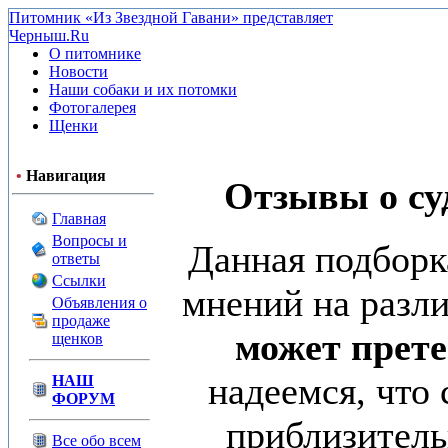
Питомник «Из Звездной Гавани» представляет
Черныш.Ru
О питомнике
Новости
Наши собаки и их потомки
Фотогалерея
Щенки
•
Навигация
Отзывы о суд
Главная
Вопросы и
Данная подборк
ответы
Ссылки
мнений на разл
Объявления о
продаже
может прете
щенков
надеемся, что
НАШ
ФОРУМ
приблизитель
Все обо всем