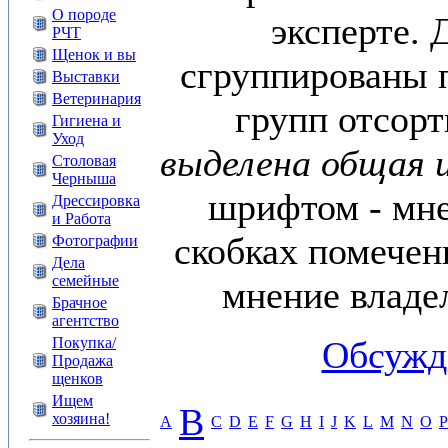
О породе
эксперте. 
РЧТ
Щенок и вы
сгруппированы п
Выставки
Ветеринария
групп отсор
Гигиена и
Уход
выделена общая 
Столовая
Черныша
шрифтом - мне
Дрессировка
и Работа
скобках помечен
Фотографии
Дела
семейные
мнение владе
Брачное
агентство
Покупка/
Обсужд
Продажа
щенков
Ищем
B
хозяина!
A
C
D
E
F
G
H
I
J
K
L
M
N
O
P