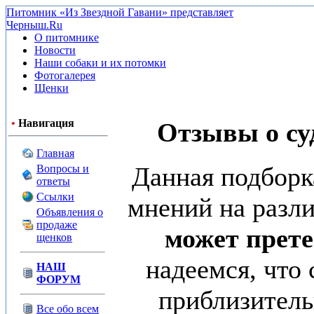
Питомник «Из Звездной Гавани» представляет
Черныш.Ru
О питомнике
Новости
Наши собаки и их потомки
Фотогалерея
Щенки
•
Навигация
Отзывы о суд
Главная
Данная подборк
Вопросы и
ответы
Ссылки
мнений на разл
Объявления о
продаже
может прете
щенков
надеемся, что
НАШ
ФОРУМ
приблизитель
Все обо всем