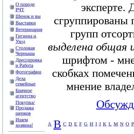
эксперте. 
О породе
РЧТ
Щенок и вы
сгруппированы п
Выставки
Ветеринария
групп отсор
Гигиена и
Уход
выделена общая 
Столовая
Черныша
шрифтом - мне
Дрессировка
и Работа
скобках помечен
Фотографии
Дела
мнение владе
семейные
Брачное
агентство
Обсужд
Покупка/
Продажа
щенков
Ищем
B
A
C
D
E
F
G
H
I
J
K
L
M
N
O
P
хозяина!