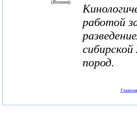
(Япония)
Кинологич
работой з
разведени
сибирской 
пород.
Главная