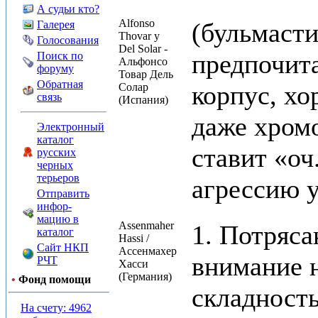
А судьи кто?
Alfonso
(бульмасти
Галерея
Thovar y
Голосования
Del Solar -
предпочит
Поиск по
Альфонсо
форуму
Товар Дель
Обратная
корпус, хо
Солар
связь
(Испания)
даже хром
Электронный
каталог
ставит «оч
русских
черных
терьеров
агрессию у
Отправить
инфор-
мацию в
Assenmaher
1. Потряса
каталог
Hassi /
Сайт НКП
Ассенмахер
внимание н
РЧТ
Хасси
(Германия)
•
Фонд помощи
складность
На счету: 4962