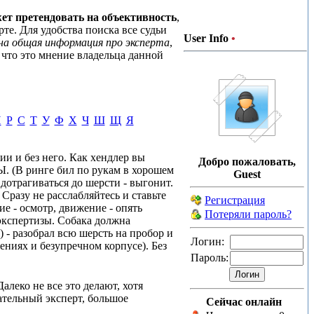
ет претендовать на объективность
,
те. Для удобства поиска все судьи
User Info
•
на общая информация про эксперта
,
 что это мнение владельца данной
П
Р
С
Т
У
Ф
Х
Ч
Ш
Щ
Я
нии и без него. Как хендлер вы
Добро пожаловать,
В ринге бил по рукам в хорошем
Guest
дотрагиваться до шерсти - выгонит.
 Сразу не расслабляйтесь и ставьте
Регистрация
е - осмотр, движение - опять
Потеряли пароль?
 экспертизы. Собака должна
) - разобрал всю шерсть на пробор и
Логин:
ениях и безупречном корпусе). Без
Пароль:
алеко не все это делают, хотя
ательный эксперт, большое
Сейчас онлайн