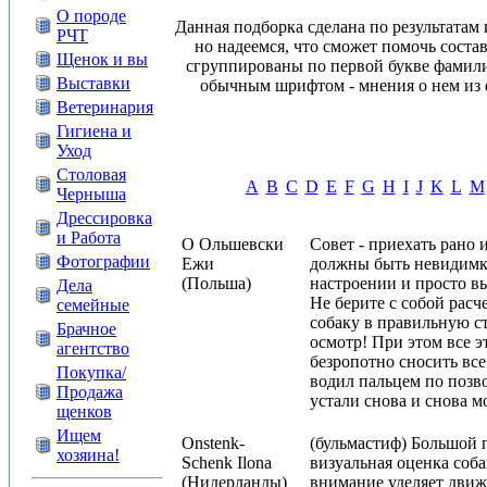
О породе
Данная подборка сделана по результатам
РЧТ
но надеемся, что сможет помочь соста
Щенок и вы
сгруппированы по первой букве фамили
Выставки
обычным шрифтом - мнения о нем из ф
Ветеринария
Гигиена и
Уход
Столовая
A
B
C
D
E
F
G
H
I
J
K
L
M
Черныша
Дрессировка
и Работа
O Ольшевски
Совет - приехать рано 
Фотографии
Ежи
должны быть невидим
(Польша)
настроении и просто вы
Дела
Не берите с собой расч
семейные
собаку в правильную ст
Брачное
осмотр! При этом все э
агентство
безропотно сносить все
Покупка/
водил пальцем по позво
Продажа
устали снова и снова м
щенков
Ищем
Onstenk-
(бульмастиф) Большой п
хозяина!
Schenk Ilona
визуальная оценка соб
(Нидерланды)
внимание уделяет движ