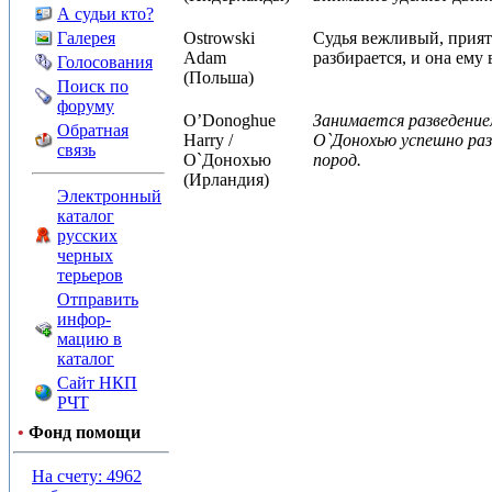
А судьи кто?
Галерея
Ostrowski
Судья вежливый, прият
Adam
разбирается, и она ему
Голосования
(Польша)
Поиск по
форуму
O’Donoghue
Занимается разведением
Обратная
Harry /
О`Донохью успешно разв
связь
О`Донохью
пород.
(Ирландия)
Электронный
каталог
русских
черных
терьеров
Отправить
инфор-
мацию в
каталог
Сайт НКП
РЧТ
•
Фонд помощи
На счету: 4962