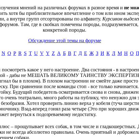
 изучения мнений на различных форумах в разное время и
не мож
вить хотя бы приблизительное впечатление о том или ином экспер
и, а внутри групп отсортированы по алфавиту.
Курсивом выделе
орумов. Там, где в скобках помечены породы, подразумевается,
конкретной породы.
Обсуждение этой темы на форуме
N
O
P
R
S
T
U
V
Y
Z
А
Б
В
Г
Д
Е
Ж
З
И
К
Л
М
Н
О
и посмотреть какое у него настроение. Два состояния - в настрое
кой - дабы не МЕШАТЬ ВЕЛИКОМУ ТАИНСТВУ ЭКСПЕРТИЗЫ. (
гнал бы в плохом). В плохом настроении не смейте даже просто 
еску. При сравнении после команды стоп - все только начинается.
ойку. Будущий победитель осматривается снова и снова, движени
то очень театрально, много работы на публику, что ненужно для
 безобразия. Хотел проверить линию верха у кобеля (туча шерсти
ночнику. Взад-вперед гонял раза четыре (Это при хороших движ
ожет вернуться к подозреваемому недостатку.
люс – прощупывает всех собак, в том числе и гладкошерстных. Д
аки не всегда абсолютно правильна. Очень приятный и доброжел
ением собаки.