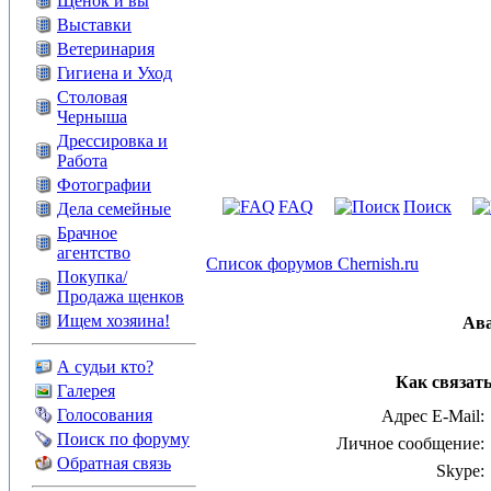
Щенок и вы
Выставки
Ветеринария
Гигиена и Уход
Столовая
Черныша
Дрессировка и
Работа
Фотографии
FAQ
Поиск
Дела семейные
Брачное
агентство
Список форумов Chernish.ru
Покупка/
Продажа щенков
Ищем хозяина!
Ав
А судьи кто?
Как связат
Галерея
Голосования
Адрес E-Mail:
Поиск по форуму
Личное сообщение:
Обратная связь
Skype: