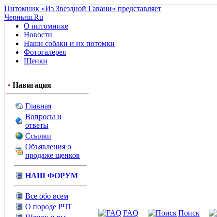
Питомник «Из Звездной Гавани» представляет
Черныш.Ru
О питомнике
Новости
Наши собаки и их потомки
Фотогалерея
Щенки
•
Навигация
Главная
Вопросы и
ответы
Ссылки
Объявления о
продаже щенков
НАШ ФОРУМ
Все обо всем
О породе РЧТ
FAQ
Поиск