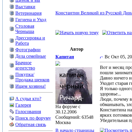
Щенок и вы
Выставки
Константин Великий из Русской Дина
Ветеринария
Гигиена и Уход
Столовая
Черныша
Дрессировка и
Работа
Автор
Фотографии
Дела семейные
Капитан
Вс Окт 05, 2
Брачное
Вот и месяц про
агентство
пошли занимать
Покупка/
Давно ничего не
Продажа щенков
Уходит старая г
Ищем хозяина!
Я только одного
здоровье...
А судьи кто?
Люди, почему в
обманывать, зл
Галерея
На форуме с
Константина на
Голосования
30.12.2006
ярких потомков 
Сообщений: 63548
Поиск по форуму
Убедительная п
Москва
Обратная связь
В начало страницы