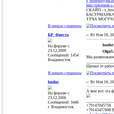
s_bosfora@list.r
http://pitomnik-s
СКАЙП - s_bosf
БАСУРМАНК
ТУЧА МОГУЧ
В начало страницы
БР_Фиеста
Вт Ноя 18, 2
bosfor
На форуме с
23.12.2009
OlgaS
Сообщений: 1454
Мы размножаемся
Владивосток
_____________
Щенки от рабоч
В начало страницы
bosfor
Вт Ноя 18, 2
А мне вот эта
На форуме с
23.12.2006
_____________
Сообщений: 3446
+79147045758
г. Владивосток
+79143457898