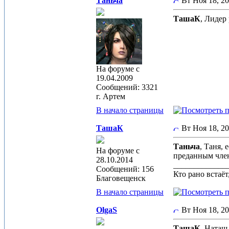
Таньча
Вт Ноя 18, 2
ТашаК
, Лидер 
На форуме с
19.04.2009
Сообщений: 3321
г. Артем
В начало страницы
ТашаК
Вт Ноя 18, 2
Таньча
, Таня, 
На форуме с
преданным член
28.10.2014
_____________
Сообщений: 156
Кто рано встаёт,
Благовещенск
В начало страницы
OlgaS
Вт Ноя 18, 2
ТашаК
, Наташ