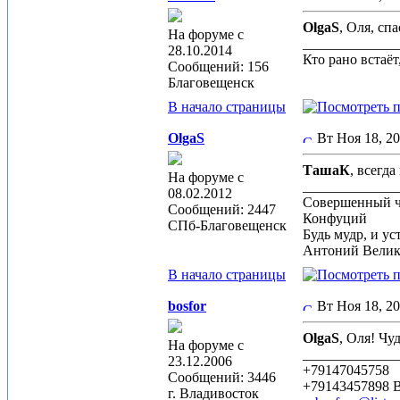
OlgaS
, Оля, сп
На форуме с
_____________
28.10.2014
Кто рано встаёт,
Сообщений: 156
Благовещенск
В начало страницы
OlgaS
Вт Ноя 18, 2
ТашаК
, всегд
На форуме с
_____________
08.02.2012
Совершенный че
Сообщений: 2447
Конфуций
СПб-Благовещенск
Будь мудр, и ус
Антоний Вели
В начало страницы
bosfor
Вт Ноя 18, 2
OlgaS
, Оля! Чу
На форуме с
_____________
23.12.2006
+79147045758
Сообщений: 3446
+79143457898
г. Владивосток