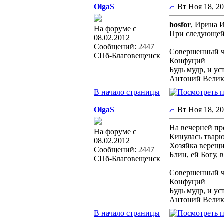
OlgaS
Вт Ноя 18, 2
bosfor
, Ирина 
На форуме с
При следующей 
08.02.2012
_____________
Сообщений: 2447
Совершенный че
СПб-Благовещенск
Конфуций
Будь мудр, и ус
Антоний Вели
В начало страницы
OlgaS
Вт Ноя 18, 2
На вечерней пр
На форуме с
Кинулась тварю
08.02.2012
Хозяйка верещи
Сообщений: 2447
Блин, ей Богу,
СПб-Благовещенск
_____________
Совершенный че
Конфуций
Будь мудр, и ус
Антоний Вели
В начало страницы