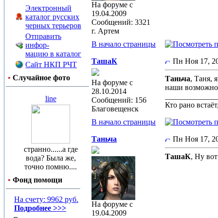
На форуме с
Электронный
19.04.2009
каталог русских
Сообщений: 3321
черных терьеров
г. Артем
Отправить
В начало страницы
инфор-
мацию в каталог
ТашаК
Пн Ноя 17, 
Сайт НКП РЧТ
•
Случайное фото
Таньча
, Таня,
На форуме с
наши возможн
28.10.2014
_____________
line
Сообщений: 156
Кто рано встаёт,
Благовещенск
В начало страницы
Таньча
Пн Ноя 17, 
странно......а где
ТашаК
, Ну вот
вода? Была же,
точно помню....
•
Фонд помощи
На счету: 9962 руб.
На форуме с
Подробнее >>>
19.04.2009