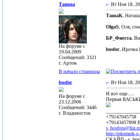
Таньча
Вт Ноя 18, 2
ТашаК
, Наташа
OlgaS
, Оля, спа
БР_Фиеста
, В
На форуме с
bosfor
, Ирочка 
19.04.2009
Сообщений: 3321
г. Артем
В начало страницы
bosfor
Вт Ноя 18, 2
И вот еще….
На форуме с
Первая ВАСЬК
23.12.2006
Сообщений: 3446
_____________
г. Владивосток
+79147045758
+79143457898
s_bosfora@list.r
http://pitomnik-s
СКАЙП - s_bosf