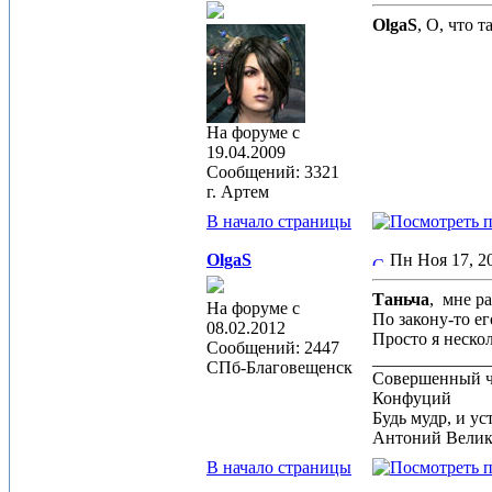
OlgaS
, О, что 
На форуме с
19.04.2009
Сообщений: 3321
г. Артем
В начало страницы
OlgaS
Пн Ноя 17, 
Таньча
,
мне ра
На форуме с
По закону-то е
08.02.2012
Просто я нескол
Сообщений: 2447
_____________
СПб-Благовещенск
Совершенный че
Конфуций
Будь мудр, и ус
Антоний Вели
В начало страницы