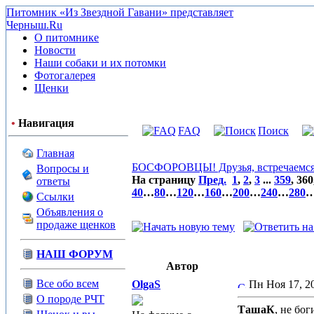
Питомник «Из Звездной Гавани» представляет
Черныш.Ru
О питомнике
Новости
Наши собаки и их потомки
Фотогалерея
Щенки
•
Навигация
FAQ
Поиск
Главная
БОСФОРОВЦЫ! Друзья, встречаемся 
Вопросы и
На страницу
Пред.
1
,
2
,
3
...
359
,
360
ответы
40
…
80
…
120
…
160
…
200
…
240
…
280
Ссылки
Объявления о
продаже щенков
НАШ ФОРУМ
Автор
Все обо всем
OlgaS
Пн Ноя 17, 
О породе РЧТ
ТашаК
, не бо