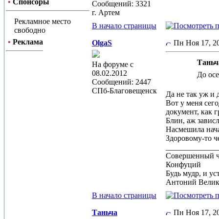
•
Спонсоры
Сообщений: 3321
г. Артем
Рекламное место
В начало страницы
свободно
•
Реклама
OlgaS
Пн Ноя 17, 
Таньча
На форуме с
08.02.2012
До ос
Сообщений: 2447
СПб-Благовещенск
Да не так уж и д
Вот у меня сег
документ, как г
Блин, аж завис
Насмешила нача
Здоровому-то ч
_____________
Совершенный че
Конфуций
Будь мудр, и ус
Антоний Вели
В начало страницы
Таньча
Пн Ноя 17, 