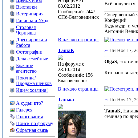
Щенок и вы
На форуме с
Всё получится
08.02.2012
Выставки
_____________
Сообщений: 2447
Ветеринария
Совершенный че
СПб-Благовещенск
Конфуций
Гигиена и Уход
Будь мудр, и ус
Столовая
Антоний Вели
Черныша
Дрессировка и
В начало страницы
Работа
ТашаК
Пн Ноя 17, 
Фотографии
Дела семейные
OlgaS
, это точ
На форуме с
Брачное
_____________
28.10.2014
агентство
Кто рано встаёт,
Сообщений: 156
Покупка/
Благовещенск
Продажа щенков
В начало страницы
Ищем хозяина!
Таньча
Пн Ноя 17, 
А судьи кто?
Галерея
ТашаК
, Наташ
семинар по дре
Голосования
Поиск по форуму
Обратная связь