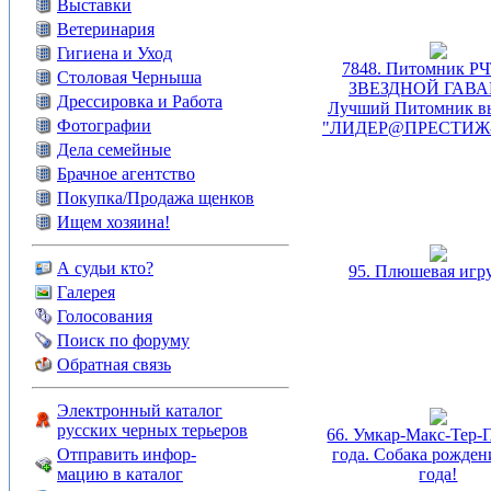
Выставки
Ветеринария
Гигиена и Уход
7848. Питомник РЧ
Столовая Черныша
ЗВЕЗДНОЙ ГАВА
Дрессировка и Работа
Лучший Питомник в
Фотографии
"ЛИДЕР@ПРЕСТИЖ-2
Дела семейные
Брачное агентство
Покупка/Продажа щенков
Ищем хозяина!
А судьи кто?
95. Плюшевая игр
Галерея
Голосования
Поиск по форуму
Обратная связь
Электронный каталог
русских черных терьеров
66. Умкар-Макс-Тер-
Отправить инфор-
года. Собака рожден
мацию в каталог
года!