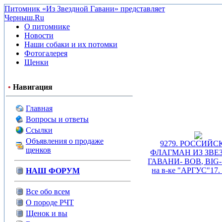
Питомник «Из Звездной Гавани» представляет
Черныш.Ru
О питомнике
Новости
Наши собаки и их потомки
Фотогалерея
Щенки
•
Навигация
Главная
Вопросы и ответы
Ссылки
Объявления о продаже
9279. РОССИЙС
щенков
ФЛАГМАН ИЗ ЗВЕ
ГАВАНИ- BOB, BIG-1
на в-ке "АРГУС"17. 
НАШ ФОРУМ
Все обо всем
О породе РЧТ
Щенок и вы