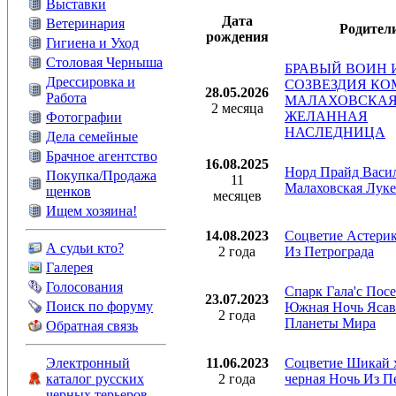
Выставки
Дата
Ветеринария
Родител
рождения
Гигиена и Уход
Столовая Черныша
БРАВЫЙ ВОИН 
Дрессировка и
СОЗВЕЗДИЯ КО
28.05.2026
Работа
МАЛАХОВСКА
2 месяца
ЖЕЛАННАЯ
Фотографии
НАСЛЕДНИЦА
Дела семейные
Брачное агентство
16.08.2025
Норд Прайд Васил
Покупка/Продажа
11
Малаховская Луке
щенков
месяцев
Ищем хозяина!
14.08.2023
Соцветие Астерик
А судьи кто?
2 года
Из Петрограда
Галерея
Голосования
Спарк Гала'с Пос
23.07.2023
Поиск по форуму
Южная Ночь Ясав
2 года
Планеты Мира
Обратная связь
11.06.2023
Соцветие Шикай 
Электронный
2 года
черная Ночь Из П
каталог русских
черных терьеров