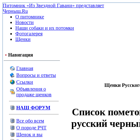
Питомник «Из Звездной Гавани» представляет
Черныш.Ru
О питомнике
Новости
Наши собаки и их потомки
Фотогалерея
Щенки
•
Навигация
Главная
Вопросы и ответы
Ссылки
Щенки Русского
Объявления о
продаже щенков
НАШ ФОРУМ
Список помето
русский черны
Все обо всем
О породе РЧТ
Щенок и вы