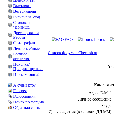
Щенок и вы
Выставки
Ветеринария
Гигиена и Уход
Столовая
Черныша
Дрессировка и
Работа
FAQ
Поиск
Фотографии
Дела семейные
Список форумов Chernish.ru
Брачное
агентство
Покупка/
Ав
Продажа щенков
Ищем хозяина!
Как связат
А судьи кто?
Галерея
Адрес E-Mail:
Голосования
Личное сообщение:
Поиск по форуму
Skype:
Обратная связь
День рождения (в формате ДД.ММ):