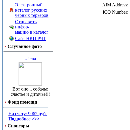
Электронный
AIM Address:
каталог русских
ICQ Number:
черных терьеров
Отправить
инфор-
мацию в каталог
Сайт НКП РЧТ
•
Случайное фото
selena
Вот оно... собачье
счастье и дитячье!!!
•
Фонд помощи
На счету: 9962 руб.
Подробнее >>>
•
Спонсоры