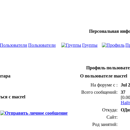
Персональная инф
Пользователи
Группы
П
Профиль пользовате
атара
О пользователе macrel
На форуме с :
Jul 
Всего сообщений:
37
ься с macrel
[0.0
Найт
Откуда:
ОДи
Сайт:
Род занятий: