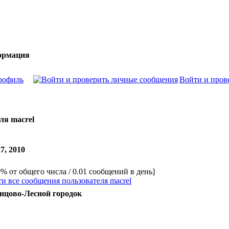
ормация
рофиль
Войти и пров
ля macrel
27, 2010
0% от общего числа / 0.01 сообщений в день]
и все сообщения пользователя macrel
нцово-Лесной городок