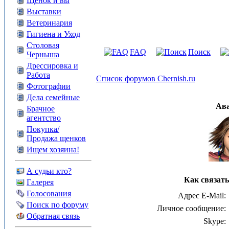
Щенок и вы
Выставки
Ветеринария
Гигиена и Уход
Столовая
FAQ
Поиск
Черныша
Дрессировка и
Работа
Список форумов Chernish.ru
Фотографии
Дела семейные
Ав
Брачное
агентство
Покупка/
Продажа щенков
Ищем хозяина!
А судьи кто?
Как связать
Галерея
Голосования
Адрес E-Mail:
Поиск по форуму
Личное сообщение:
Обратная связь
Skype: