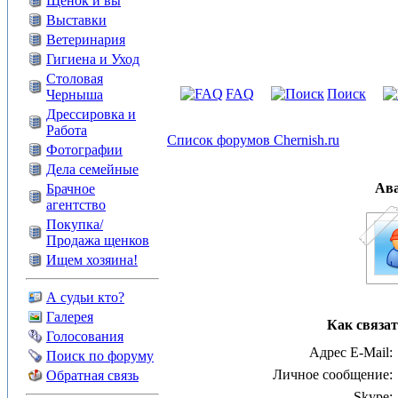
Щенок и вы
Выставки
Ветеринария
Гигиена и Уход
Столовая
FAQ
Поиск
Черныша
Дрессировка и
Работа
Список форумов Chernish.ru
Фотографии
Дела семейные
Ав
Брачное
агентство
Покупка/
Продажа щенков
Ищем хозяина!
А судьи кто?
Галерея
Как связат
Голосования
Адрес E-Mail:
Поиск по форуму
Личное сообщение:
Обратная связь
Skype: