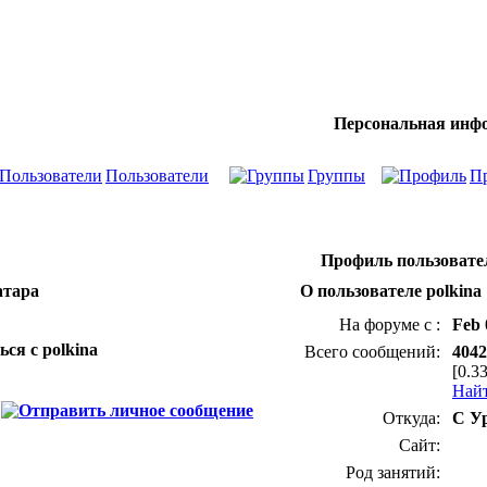
Персональная инф
Пользователи
Группы
П
Профиль пользовател
атара
О пользователе polkina
На форуме с :
Feb 
ься с polkina
Всего сообщений:
4042
[0.3
Найт
Откуда:
С Ур
Сайт:
Род занятий: