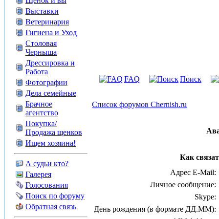
Щенок и вы
Выставки
Ветеринария
Гигиена и Уход
Столовая
Черныша
Дрессировка и
Работа
FAQ
Поиск
Фотографии
Дела семейные
Брачное
Список форумов Chernish.ru
агентство
Покупка/
Ав
Продажа щенков
Ищем хозяина!
Как связат
А судьи кто?
Адрес E-Mail:
Галерея
Личное сообщение:
Голосования
Поиск по форуму
Skype:
Обратная связь
День рождения (в формате ДД.ММ):