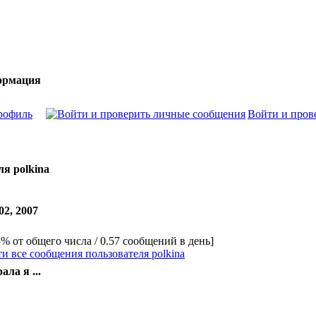
ормация
рофиль
Войти и пров
я polkina
02, 2007
3% от общего числа / 0.57 сообщений в день]
и все сообщения пользователя polkina
ала я ...